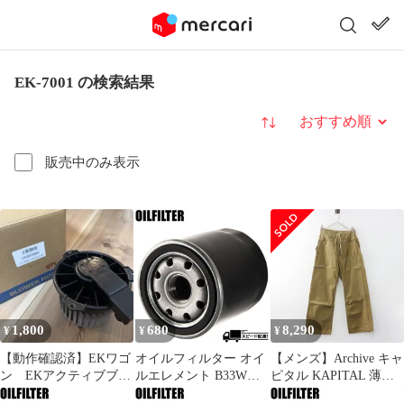
EK-7001 の検索結果
並び替え
販売中のみ表示
1,800
680
8,290
¥
¥
¥
【動作確認済】EKワゴ
オイルフィルター オイ
【メンズ】Archive キャ
ン EKアクティブブロ
ルエレメント B33W
ピタル KAPITAL 薄キ
ワーモーター
B36W ek ワゴン BR06
ャンバス ヌーベルパン