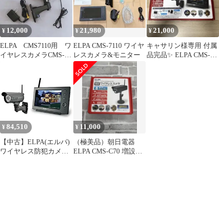
12,000
21,980
21,000
¥
¥
¥
ELPA CMS7110用 ワ
ELPA CMS-7110 ワイヤ
キャサリン様専用 付属
イヤレスカメラCMS-
レスカメラ&モニター
品完品✨ ELPA CMS-
C71 防犯カメラ 動
7110 防犯カメラ&モニ
作品
ター
84,510
11,000
¥
¥
【中古】ELPA(エルパ)
（極美品）朝日電器
ワイヤレス防犯カメラ
ELPA CMS-C70 増設カ
&モニターセット スマ
メラIP54 CMS−C70
ホ対応 CMS-7110
1818500