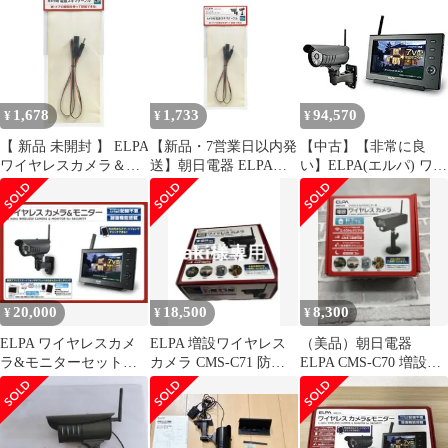
専用/5m CMS-EC5
(2443951)
1,678
1,733
94,570
¥
¥
¥
【 新品 未開封 】 ELPA
【新品・7営業日以内発
【中古】【非常に良
ワイヤレスカメラ＆モ
送】朝日電器 ELPA
い】ELPA(エルパ) ワイ
ニター用スキマケーブ
CMS-SC0.5 ワイヤレス
ヤレス防犯カメラ&モ
ル（０．５ｍ） CMS-
カメラ用隙間ケーブル
ニターセット スマホ対
SC0.5 未使用 送料無料
0．5m CMSSC0.5【沖
応 CMS-7110 1818500
縄離島販売不可】
20,000
18,500
8,300
¥
¥
¥
ELPA ワイヤレスカメ
ELPA 増設ワイヤレス
（美品）朝日電器
ラ&モニターセット
カメラ CMS-C71 防犯
ELPA CMS-C70 増設カ
CMS-7110
カメラ
メラIP54 CMSC70