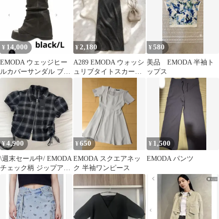
14,000
2,180
580
¥
¥
¥
EMODA ウェッジヒー
A289 EMODA ウォッシ
美品 EMODA 半袖ト
ルカバーサンダル ブラ
ュリブタイトスカート
ップス
ックL
ロング グレー スリット
F
4,900
650
1,500
¥
¥
¥
\週末セール中/ EMODA
EMODA スクエアネッ
EMODA パンツ
チェック柄 ジップアッ
ク 半袖ワンピース
プ 半袖シャツ