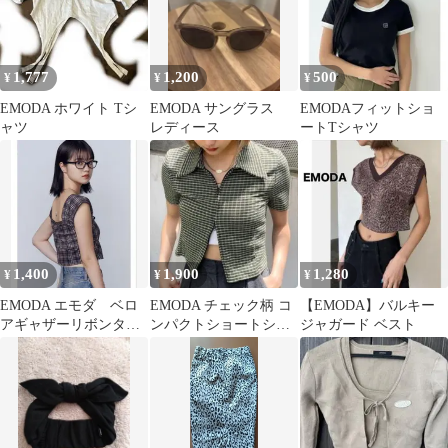
1,777
1,200
500
¥
¥
¥
EMODA ホワイト Tシ
EMODA サングラス
EMODAフィットショ
ャツ
レディース
ートTシャツ
1,400
1,900
1,280
¥
¥
¥
EMODA エモダ ベロ
EMODA チェック柄 コ
【EMODA】バルキー
アギャザーリボンタン
ンパクトショートシャ
ジャガード ベスト
クトップ
ツトップ（ミック
ス） F