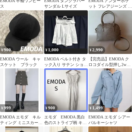
EMODA 半袖ワンピー
EMODA タンクラバー
EMODA アンダーポケ
ス
サンダル Lサイズ
ット フレアジーンズ イ
ンディゴ
900
1,000
2,990
¥
¥
¥
EMODA ウール キャ
EMODA ベルト付き タ
【完売品】EMODA ク
スケット ブラック
ック入り サテン ショー
ロコダイル型押し2way
トパンツ ショーパン
バッグ ハンドバッグ
人気
999
900
1,499
¥
¥
¥
EMODA エモダ キル
エモダ EMODA 黒白
EMODA エモダ シアー
ティング ミニスカー
色のストライプ柄 キャ
バルキーシャツ
ト カーキ
ミソールサロペット S