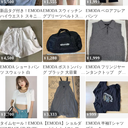
5,500
1,555
1,999
¥
¥
¥
新品タグ付き！EMODA
EMODA スウィッチン
EMODA ベロアフレア
ハイウエスト スキニー
グプリーツベルトスカ
パンツ
デニム カットアウト サ
ート
イズ0
4,500
1,280
1,999
¥
¥
¥
EMODA ショートパン
EMODA ボストンバッ
EMODA フリンジヤー
ツ スウェット 白
グ ブラック 大容量 小
ンタンクトップ グレ
さく折りたためます。
ー
1,700
3,333
999
¥
¥
¥
タイムセール！EMODA
【EMODA】ショルダ
EMODA 半袖Tシャツ