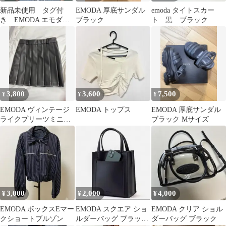
新品未使用 タグ付
EMODA 厚底サンダル
emoda タイトスカー
き EMODA エモダ
ブラック
ト 黒 ブラック
オフショルダー ストラ
イプ トップス
3,800
3,600
7,500
¥
¥
¥
EMODA ヴィンテージ
EMODA トップス
EMODA 厚底サンダル
ライクプリーツミニス
ブラック Mサイズ
カート
3,000
2,000
4,000
¥
¥
¥
EMODA ボックスEマー
EMODA スクエア ショ
EMODA クリア ショル
クショートブルゾン
ルダーバッグ ブラッ
ダーバッグ ブラック