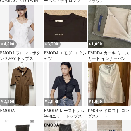
COMPACT CD TWIN
ーベルトナイロンマキ
ブラック
SET ホワイト F
シワンピース （グレ
ー）
4,500
3,700
1,000
¥
¥
¥
EMODA フロントボタ
EMODA エモダ ロゴtシ
EMODA カーキ ミニス
ン 2WAY トップス
ャツ
カート インナーパンツ
付き
2,300
2,800
1,000
¥
¥
¥
EMODA
EMODA レーストリム
EMODA ドロスト ロン
半袖ニット トップス
グスカート