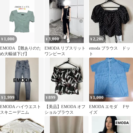
ラック
エストスキニーデニム
ラーフリルトップ）
サイズ0
1,000
3,000
2,200
¥
¥
¥
EMODA 【難ありのた
EMODA リブスリット
emoda ブラウス ドッ
め大幅値下げ】
ワンピース
ト
1,999
899
1,000
¥
¥
¥
EMODA ハイウエスト
【美品】EMODA オフ
EMODA エモダ Fサ
スキニーデニム
ショルブラウス
イズ