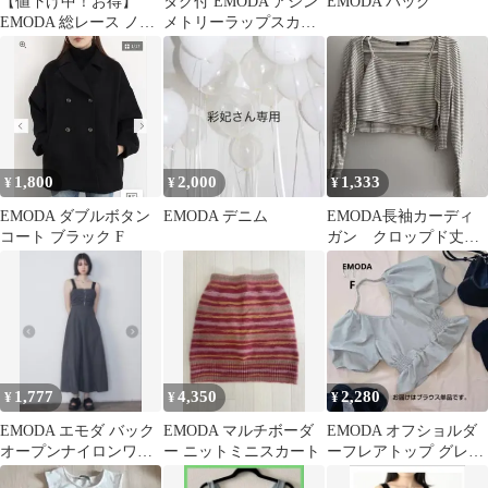
【値下げ中！お得】
タグ付 EMODA アシン
EMODA バッグ
EMODA 総レース ノー
メトリーラップスカー
スリーブ カップ付き
ト レザー ブラック S
ミニ
1,800
2,000
1,333
¥
¥
¥
EMODA ダブルボタン
EMODA デニム
EMODA長袖カーディ
コート ブラック F
ガン クロップド丈キ
ャミソール付き
1,777
4,350
2,280
¥
¥
¥
EMODA エモダ バック
EMODA マルチボーダ
EMODA オフショルダ
オープンナイロンワン
ー ニットミニスカート
ーフレアトップ グレー
ピース グレー
ジュ エモダ F