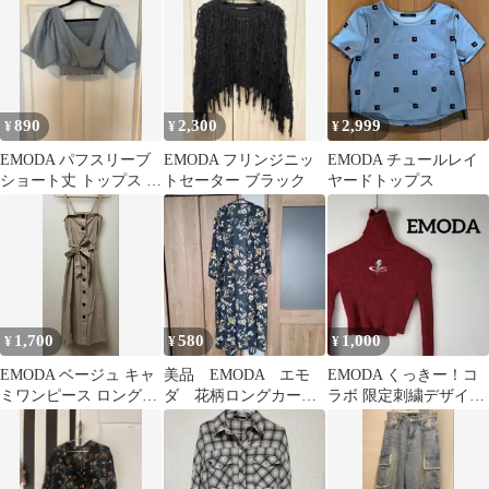
サイズ
890
2,300
2,999
¥
¥
¥
EMODA パフスリーブ
EMODA フリンジニッ
EMODA チュールレイ
ショート丈 トップス ブ
トセーター ブラック
ヤードトップス
ルー F
1,700
580
1,000
¥
¥
¥
EMODA ベージュ キャ
美品 EMODA エモ
EMODA くっきー！コ
ミワンピース ロング丈
ダ 花柄ロングカーデ
ラボ 限定刺繍デザイン
フロントボタン
ィガン ガウン ブラ
ニット タートルネック
ック フリー
レッド