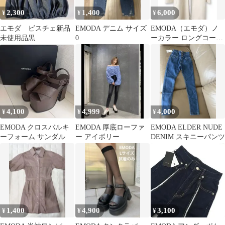
2,300
1,400
6,000
¥
¥
¥
エモダ ビスチェ新品
EMODA デニム サイズ
EMODA（エモダ）ノ
未使用品黒
0
ーカラー ロングコート
アイボリー / ホワイト
4,100
4,999
4,000
¥
¥
¥
EMODA クロスバルキ
EMODA 厚底ローファ
EMODA ELDER NUDE
ーフォーム サンダル
ー アイボリー
DENIM スキニーパンツ
1,400
4,900
3,100
¥
¥
¥