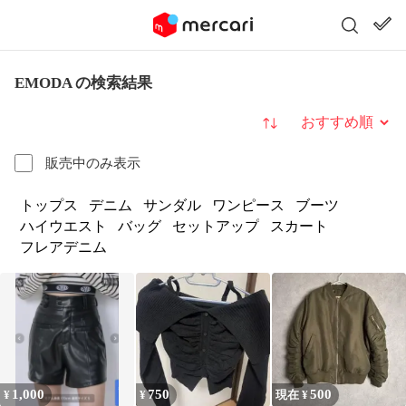
EMODA の検索結果
並び替え
販売中のみ表示
トップス
デニム
サンダル
ワンピース
ブーツ
ハイウエスト
バッグ
セットアップ
スカート
フレアデニム
1,000
750
500
¥
¥
現在 ¥