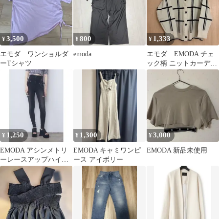
3,500
800
1,333
¥
¥
¥
エモダ ワンショルダ
emoda
エモダ EMODA チェ
ーTシャツ
ック柄 ニットカーディ
ガン
1,250
1,300
3,000
¥
¥
¥
EMODA アシンメトリ
EMODA キャミワンピ
EMODA 新品未使用
ーレースアップハイウ
ース アイボリー
エストパギンス