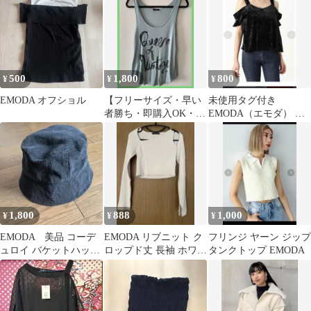
500
1,800
800
¥
¥
¥
EMODA オフショル
【フリーサイズ・早い
未使用タグ付き
者勝ち・即購入OK・送
EMODA（エモダ） ベ
料込】EMODAメッセ
ロアオフショルダート
ージタンクトップ
ップス
1,800
888
1,000
¥
¥
¥
EMODA 美品 コーデ
EMODA リブニット ク
フリンジ ヤーン ジップ
ュロイ バケットハット
ロップド丈 長袖 ホワイ
タンクトップ EMODA
ブラック F
ト