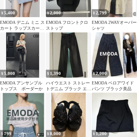
5,400
2,000
2,799
¥
¥
¥
EMODA デニム ミニ ス
EMODA フロントクロ
EMODA 2WAYオーバー
カート ラップスカート
ストップ
シャツ
Mサイズ
5,000
1,390
2,000
¥
¥
¥
EMODA アンサンブル
ハイウエスト ストレー
EMODA ベロアワイド
トップス ボーダーか
トデニム ブラック エモ
パンツ ブラック美品
ダ EMODA
799
8,000
1,200
¥
¥
¥