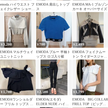
emoda ハイウエスト フ
EMODA 肩出しトップ
EMODA MA-1 ブルゾン
ェイクレザー ショート
ス
カーキ オーバーサイズ
パンツ ブラック S
3,200
700
2,499
¥
¥
¥
EMODA マルチウェイ
EMODA ブルー 半袖ト
EMODA フェイクムー
ユニットニット
ップス ロゴ入り裾
トン ライダースジャケ
ット
1,700
2,500
1,799
¥
¥
¥
EMODAワンショルダ
EMODA(エモダ)
EMODA BIG COLLAR
ー フリル トップス ブ
ELDER NUDE ハイウ
FRILL TOP（ビッグカ