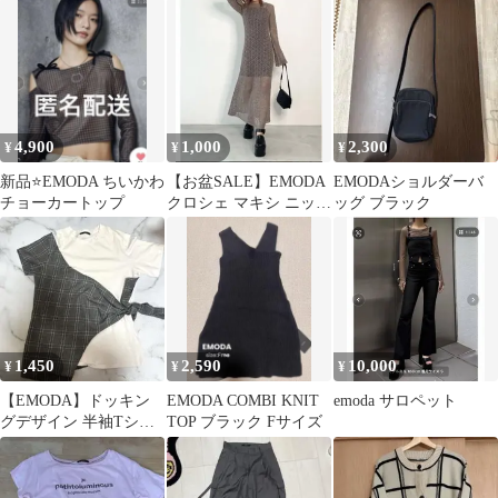
ク ムック本 宝島社
4,900
1,000
2,300
¥
¥
¥
新品⭐️EMODA ちいかわ
【お盆SALE】EMODA
EMODAショルダーバ
チョーカートップ
クロシェ マキシ ニット
ッグ ブラック
ワンピース F
1,450
2,590
10,000
¥
¥
¥
【EMODA】ドッキン
EMODA COMBI KNIT
emoda サロペット
グデザイン 半袖Tシャ
TOP ブラック Fサイズ
ツ チェック柄