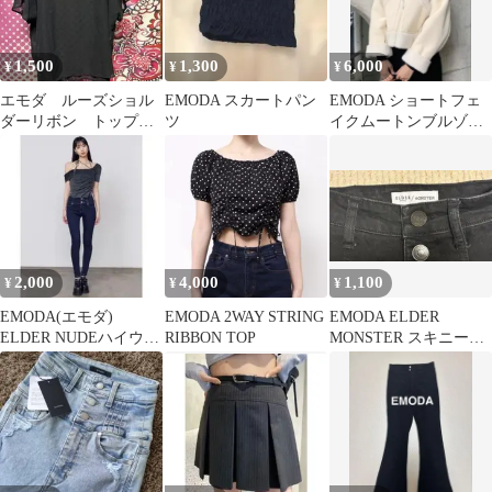
1,500
1,300
6,000
¥
¥
¥
エモダ ルーズショル
EMODA スカートパン
EMODA ショートフェ
ダーリボン トップ
ツ
イクムートンブルゾン
ス 未使用
アイボリー
2,000
4,000
1,100
¥
¥
¥
EMODA(エモダ)
EMODA 2WAY STRING
EMODA ELDER
ELDER NUDEハイウエ
RIBBON TOP
MONSTER スキニーデ
ストデニム サイズ0
ニム ブラック 0