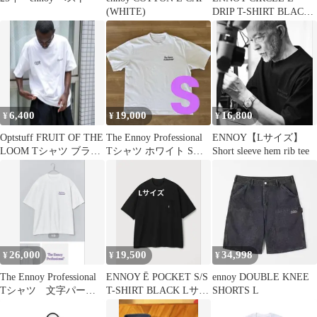
(WHITE)
DRIP T-SHIRT BLACK
M
6,400
19,000
16,800
¥
¥
¥
Optstuff FRUIT OF THE
The Ennoy Professional
ENNOY【Lサイズ】
LOOM Tシャツ ブラッ
Tシャツ ホワイト Sサ
Short sleeve hem rib tee
クのみ
イズ
26,000
19,500
34,998
¥
¥
¥
The Ennoy Professional
ENNOY Ē POCKET S/S
ennoy DOUBLE KNEE
Tシャツ 文字パープ
T-SHIRT BLACK Lサイ
SHORTS L
ル M
ズ