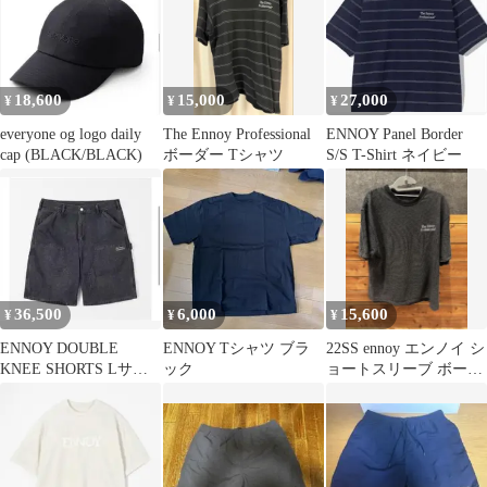
18,600
15,000
27,000
¥
¥
¥
everyone og logo daily
The Ennoy Professional
ENNOY Panel Border
cap (BLACK/BLACK)
ボーダー Tシャツ
S/S T-Shirt ネイビー
36,500
6,000
15,600
¥
¥
¥
ENNOY DOUBLE
ENNOY Tシャツ ブラ
22SS ennoy エンノイ シ
KNEE SHORTS Lサイ
ック
ョートスリーブ ボーダ
ズ エンノイ
ー Tシャツ L