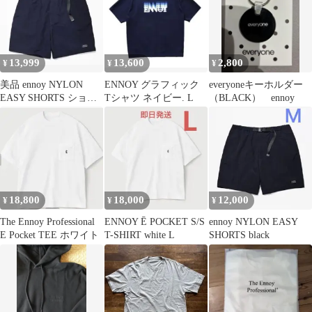
13,999
13,600
2,800
¥
¥
¥
美品 ennoy NYLON
ENNOY グラフィック
everyoneキーホルダー
EASY SHORTS ショー
Tシャツ ネイビー. L
（BLACK） ennoy
ツ ネイビー L
18,800
18,000
12,000
¥
¥
¥
The Ennoy Professional
ENNOY Ē POCKET S/S
ennoy NYLON EASY
E Pocket TEE ホワイト
T-SHIRT white L
SHORTS black