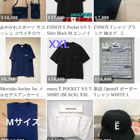
14,300
17,800
7,000
¥
¥
¥
みやがわスポーツ サコ
ENNOY E Pocket S/S T-
ENNOY Tシャツ ブラ
ッシュ コウイチロウサ
Shirt Black M エンノイ
ック 袖タグ L
ン ennoy 新品 2セット
6,500
24,000
18,000
¥
¥
¥
Mercedes Anchor Inc メ
ennoy Ē POCKET S/S T-
新品 Optstuff ボーダー
ルセデスアンカーイン
SHIRT (BLACK) XXL
Tシャツ WHITE L
ク TEEネイビー