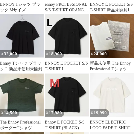
ENNOY Tシャツ ブラ
ennoy PROFESSIONAL
ENNOY Ē POCKET S/S
ック Mサイズ
S/S T-SHIRT ORANGE
T-SHIRT 新品未開封L
M
32,000
18,900
24,000
¥
¥
¥
Ennoy Tシャツ ブラッ
ENNOY Ē POCKET S/S
新品未使用 The Ennoy
ク L 新品未使用未開封
T-SHIRT L
Professional Tシャツ M
サイズ
14,500
17,980
19,999
¥
¥
¥
The Ennoy Professional
Ennoy Ē POCKET S/S
ENNOY ELECTRIC
ボーダーTシャツ
T-SHIRT (BLACK)
LOGO FADE T-SHIRT