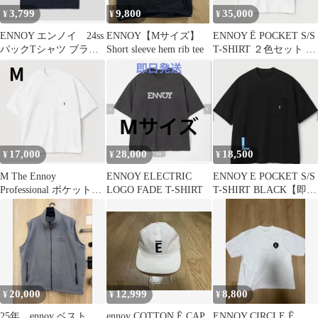
3,799
9,800
35,000
¥
¥
¥
ENNOY エンノイ 24ss
ENNOY【Mサイズ】
ENNOY Ē POCKET S/S
パックTシャツ ブラッ
Short sleeve hem rib tee
T-SHIRT ２色セット L
ク ラバー 袖ロゴ
サイズ
17,000
28,000
18,500
¥
¥
¥
M The Ennoy
ENNOY ELECTRIC
ENNOY E POCKET S/S
Professional ポケットT
LOGO FADE T-SHIRT
T-SHIRT BLACK【即日
シャツ White
発送】
20,000
12,999
8,800
¥
¥
¥
25年 ennoy ベスト
ennoy COTTON Ē CAP
ENNOY CIRCLE Ē