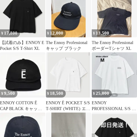
17,800
12,000
13,500
¥
¥
¥
【試着のみ】ENNOY E
The Ennoy Professional
The Ennoy Professional
Pocket S/S T-Shirt XL
キャップ ブラック
ボーダーTシャツ XL
9,500
18,500
25,000
¥
¥
¥
ENNOY COTTON Ē
ENNOY Ē POCKET S/S
ENNOY
CAP BLACK キャップ
T-SHIRT (WHITE) エン
PROFESSIONAL S/S T-
エンノイ
ノイ
SHIRT WHITE