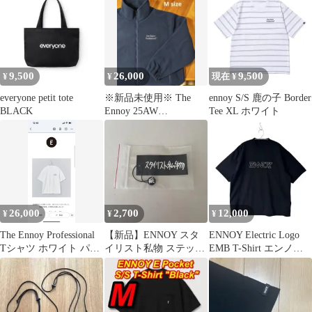
9,500
26,000
9,500
¥
¥
現在 ¥
everyone petit tote
※新品未使用※ The
ennoy S/S 鹿の子 Border
BLACK
Ennoy 25AW
Tee XL ホワイト
FleeceJacket M
26,000
2,700
12,000
¥
¥
¥
The Ennoy Professional
【新品】ENNOY スタ
ENNOY Electric Logo
Tシャツ ホワイト パー
イリスト私物 ステッカ
EMB T-Shirt エンノイ
プル S
ー エンノイ
黒