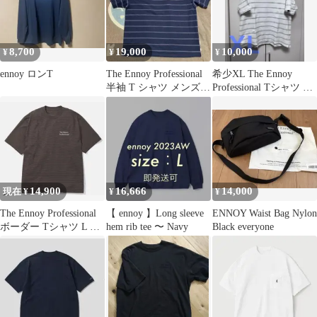
8,700
19,000
10,000
¥
¥
¥
ennoy ロンT
The Ennoy Professional
希少XL The Ennoy
半袖 T シャツ メンズ
Professional Tシャツ XL
M
エンノイ
14,900
16,666
14,000
現在 ¥
¥
¥
The Ennoy Professional
【 ennoy 】Long sleeve
ENNOY Waist Bag Nylon
ボーダー Tシャツ L ブ
hem rib tee 〜 Navy
Black everyone
ラウン