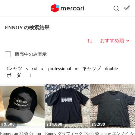
ENNOY の検索結果
並び替え
販売中のみ表示
tシャツ
キャップ
s
xxl
xl
professional
m
double
ボーダー
l
9,500
14,000
9,999
¥
¥
¥
Ennoy cap 24SS Cotton
Ennoy グラフィックTシ
22SS ennoy エンノイ シ