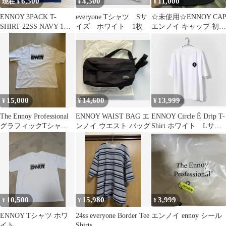
6,500
4,500
11,000
現在 ¥
¥
¥
ENNOY 3PACK T-
everyone Tシャツ Sサ
☆未使用☆ENNOY CA
SHIRT 22SS NAVY 1枚
イズ ホワイト 1枚
エンノイ キャップ 初期
売り
モデルブラック
15,000
14,600
13,999
¥
¥
¥
The Ennoy Professional
ENNOY WAIST BAG エ
ENNOY Circle Ē Drip T-
グラフィックTシャツ
ンノイ ウエスト バッグ
Shirt ホワイト Lサイ
XXL
ズ
10,500
15,980
3,999
¥
¥
¥
ENNOY Tシャツ ホワ
24ss everyone Border Tee
エンノイ ennoy シール
イト
Shirts