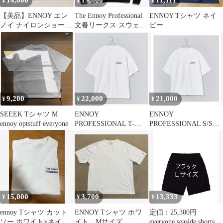
14,800
19,800
11,111
¥
¥
¥
【美品】ENNOY エン
The Ennoy Professional
ENNOY Tシャツ ネイ
ノイ ナイロンショーツ
文春リークス スウェッ
ビー
ブラック L SS23 完売品
ト XL
9,200
22,000
21,000
¥
¥
¥
SEEEK Tシャツ M
ENNOY
ENNOY
ennoy optstuff everyone
PROFESSIONAL T-
PROFESSIONAL S/S
SHIRT WHITE x RED
TEE XL WHITE 25ss
15,000
3,700
13,333
¥
¥
¥
ennoy Tシャツ カット
ENNOY Tシャツ ホワ
定価：25,300円
ソー ホワイト×ネイビ
イト Mサイズ
everyone seaside shorts