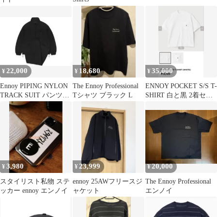
22,000
18,680
35,000
¥
¥
¥
Ennoy PIPING NYLON
The Ennoy Professional
ENNOY POCKET S/S T-
TRACK SUIT パンツの
Tシャツ ブラック L
SHIRT 白と黒 2着セッ
み M
ト Mサイズ
3,980
23,999
20,000
¥
¥
¥
スタイリスト私物 ステ
ennoy 25AWフリースジ
The Ennoy Professional
ッカー ennoy エンノイ
ャケット
エンノイ