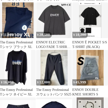
ー
ennoy
11,000
28,500
18,200
¥
¥
¥
The Ennoy Professional
ENNOY ELECTRIC
ENNOY Ē POCKET S/S
Tシャツ ブラック XL
LOGO FADE T-SHIRT
T-SHIRT (BLACK)
エンノイ
16,000
12,000
45,999
¥
¥
¥
The Ennoy Professional
The Ennoy Professional
ENNOY DOUBLE
Tシャツ ネイビー XL
スウェットパンツ SS25
KNEE SHORTS S