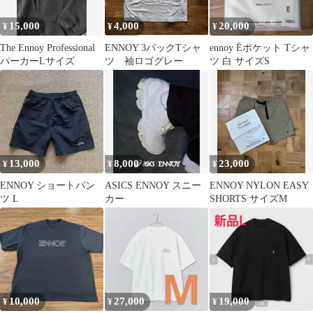
15,000
4,000
20,000
¥
¥
¥
The Ennoy Professional
ENNOY 3パックTシャ
ennoy Ēポケット Tシャ
パーカーLサイズ
ツ 袖ロゴグレー
ツ 白 サイズS
13,000
8,000
23,000
¥
¥
¥
ENNOY ショートパン
ASICS ENNOY スニー
ENNOY NYLON EASY
ツ L
カー
SHORTS サイズM
10,000
27,000
19,000
¥
¥
¥