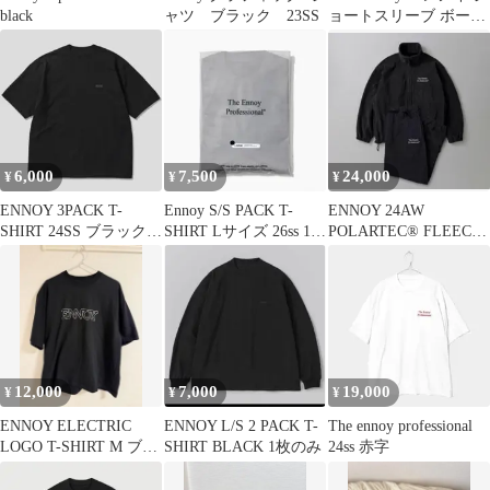
black
ャツ ブラック 23SS
ョートスリーブ ボーダ
ー Tシャツ M
6,000
7,500
24,000
¥
¥
¥
ENNOY 3PACK T-
Ennoy S/S PACK T-
ENNOY 24AW
SHIRT 24SS ブラック
SHIRT Lサイズ 26ss 1
POLARTEC® FLEECE
胸ロゴ
枚 胸ロゴ
ジャケットのみ
12,000
7,000
19,000
¥
¥
¥
ENNOY ELECTRIC
ENNOY L/S 2 PACK T-
The ennoy professional
LOGO T-SHIRT M ブラ
SHIRT BLACK 1枚のみ
24ss 赤字
ック