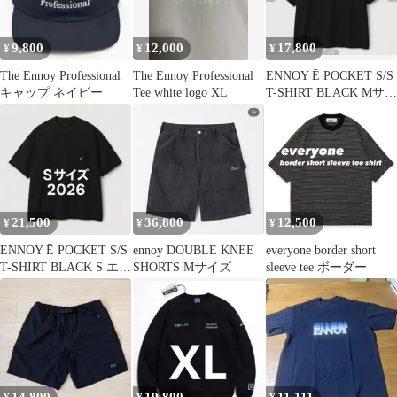
9,800
12,000
17,800
¥
¥
¥
The Ennoy Professional
The Ennoy Professional
ENNOY Ē POCKET S/S
キャップ ネイビー
Tee white logo XL
T-SHIRT BLACK Mサイ
ズ 新品
21,500
36,800
12,500
¥
¥
¥
ENNOY Ē POCKET S/S
ennoy DOUBLE KNEE
everyone border short
T-SHIRT BLACK S エン
SHORTS Mサイズ
sleeve tee ボーダー
ノイ