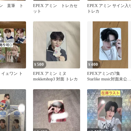
ミン 直筆 ト
EPEX アミン トレカセ
EPEX アミン サイン入
ット
トレカ
500
400
¥
¥
ン イェワン ト
EPEX アミン ミヌ
EPEXアミンの7集
ト
mokketshop3 対面 トレカ
Starlike music対面未公
トレカ