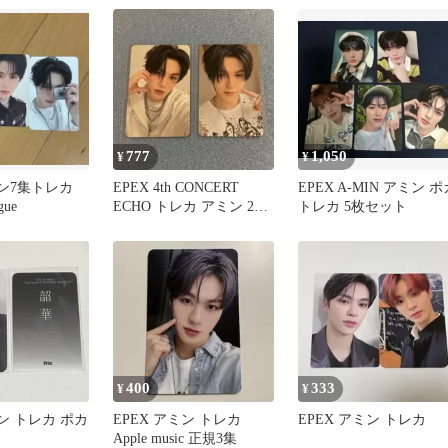
777
1,050
¥
¥
ミン7集トレカ
EPEX 4th CONCERT
EPEX A-MIN アミン ポ
gue
ECHO トレカ アミン 2枚
トレカ 5枚セット
セット
400
333
¥
¥
ミン トレカ ポカ
EPEX アミン トレカ
EPEX アミン トレカ
Apple music 正規3集