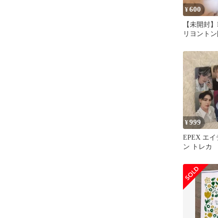
600
¥
【未開封】E
リヨントン
トレカ
999
¥
EPEX エ
ン トレカ