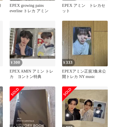
り
EPEX growing pains
EPEX アミン トレカセ
everline トレカ アミン
ット
300
333
¥
¥
EPEX AMIN アミン トレ
EPEXアミン正規3集未公
開
カ ヨントン特典
開トレカ NY music