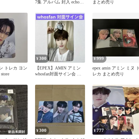
7集 アルバム 封入 echo
まとめ売り
トレカ
300
999
¥
¥
ミン トレカ ヨン
【EPEX】AMIN アミン
epex amin アミン ミヌ 
store
whosfan対面サイン会 未
レカ まとめ売り
公開ポカ トレカ
300
777
¥
¥