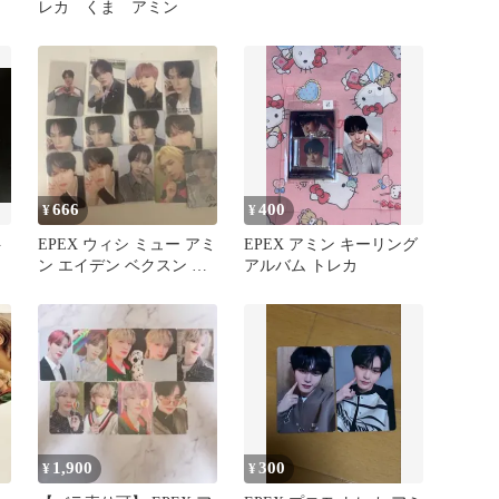
レカ くま アミン
666
400
¥
¥
ト
EPEX ウィシ ミュー アミ
EPEX アミン キーリング
ン エイデン ベクスン イ
アルバム トレカ
ェワン トレカ まとめ
1,900
300
¥
¥