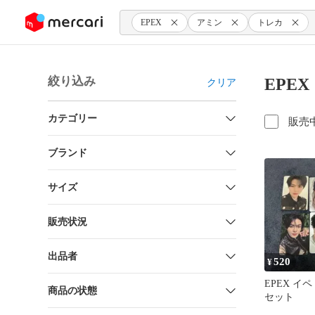
ンツにスキップ
EPEX
アミン
トレカ
絞り込み
EPE
クリア
カテゴリー
販売
ブランド
サイズ
販売状況
出品者
520
¥
EPEX イ
商品の状態
セット