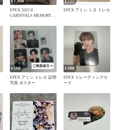
1,900
777
¥
¥
EPEX 2023 8
EPEX アミン ミヌ トレカ
CARNIVALS MEMORY
BOOK 写真集
500
300
¥
¥
EPEX アミン トレカ 証明
EPEX トレーディングカ
写真 ポスター
ード