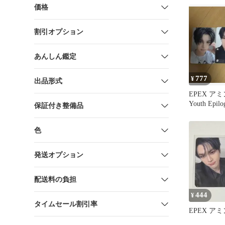
価格
割引オプション
あんしん鑑定
777
¥
出品形式
EPEX ア
Youth Epilo
保証付き整備品
色
発送オプション
配送料の負担
444
¥
タイムセール割引率
EPEX ア