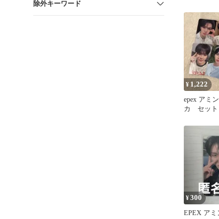
除外キーワード
1,222
¥
epex アミ
カ セット
300
¥
EPEX ア