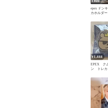
800
¥
epex ドン
カホルダー
ド
1,444
¥
EPEX 
ン トレカ
ック ソウ
ズ MD