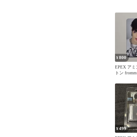
800
¥
EPEX ア
トン fromm 
499
¥