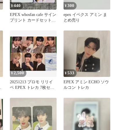
440
300
¥
¥
EPEX whosfan cafe サイン
epex イペクス アミン ま
プリント カードセットア
とめ売り
ミン②
2,500
533
¥
¥
ク
20251213 プロモ リリイ
EPEX アミン ECHO ソウ
レ
ベ EPEX トレカ 7枚セッ
ルコン トレカ
ト