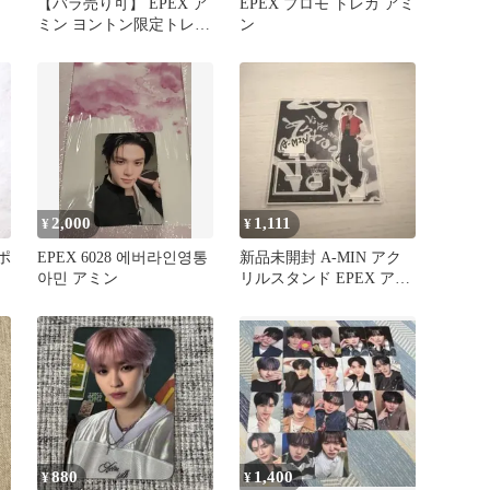
【バラ売り可】 EPEX ア
EPEX プロモ トレカ アミ
ミン ヨントン限定トレカ
ン
9枚セット
2,000
1,111
¥
¥
ポ
EPEX 6028 에버라인영통
新品未開封 A-MIN アク
아민 アミン
リルスタンド EPEX アミ
ン
880
1,400
¥
¥