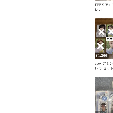
EPEX ア
レカ
1,200
¥
epex アミ
レカ セッ