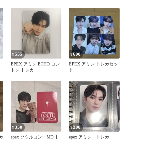
555
600
¥
¥
EPEX アミン ECHO ヨン
EPEX アミン トレカセッ
トン トレカ
ト
350
300
¥
¥
カ
epex ソウルコン MD ト
epex アミン トレカ