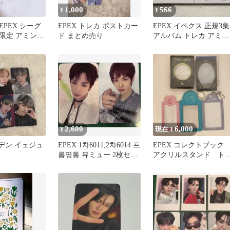
1,000
566
¥
¥
PEX シーグ
EPEX トレカ ポストカー
EPEX イペクス 正規3集
限定 アミン
ド まとめ売り
アルバム トレカ アミン
ウィシ ミュー
2,600
6,000
¥
現在 ¥
イデン イェジュ
EPEX 1차6011,2차6014 프
EPEX コレクトブッ
롬영통 뮤ミュー 2枚セッ
アクリルスタンド ト
ト
カケース