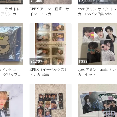
1,400
2,555
¥
¥
キ コラボ トレ
EPEX アミン 直筆 サ
epex アミン サノク トレ
 アミン カー
イン トレカ
カ コンバン 7集 echo
1,797
999
¥
¥
クムドンヒョ
EPEX（イーペックス）
epex アミン amin トレ
 グリップト
トレカ 出品
カ セット
ルコン グッ