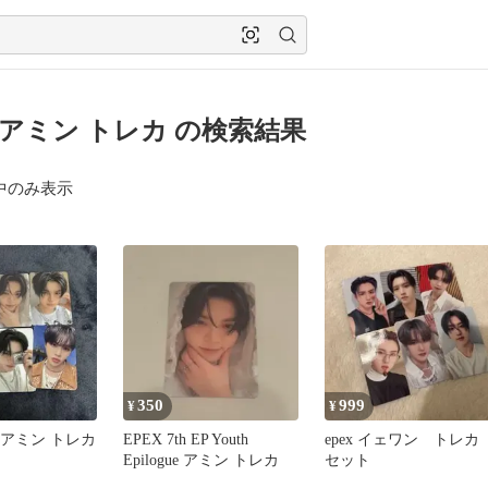
X アミン トレカ の検索結果
中のみ表示
350
999
¥
¥
ペ アミン トレカ
EPEX 7th EP Youth
epex イェワン トレ
Epilogue アミン トレカ
セット