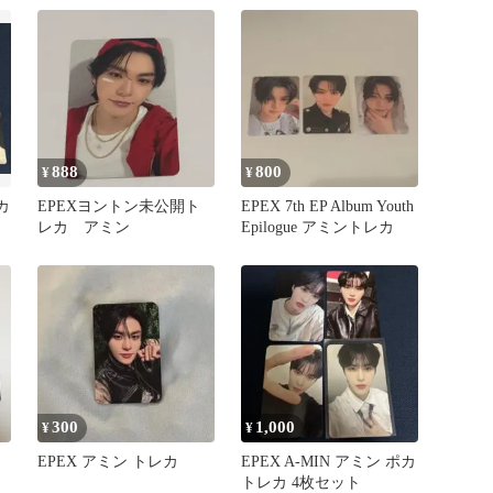
888
800
¥
¥
カ
EPEXヨントン未公開ト
EPEX 7th EP Album Youth
レカ アミン
Epilogue アミントレカ
300
1,000
¥
¥
EPEX アミン トレカ
EPEX A-MIN アミン ポカ
トレカ 4枚セット