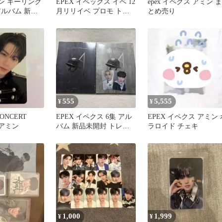
ミン キーリング
EPEX イペックス イペ 12
epex イペクス アミン ま
アルバム 新品
月リリイベ プロモ トレ
とめ売り
レカ
カ アミン
555
5,555
¥
¥
CONCERT
EPEX イペクス 6集 アル
EPEX イペクス アミン 
 アミン
バム 新品未開封 トレカ
ラロイド チェキ
アミン ベクスン
1,000
1,999
¥
¥