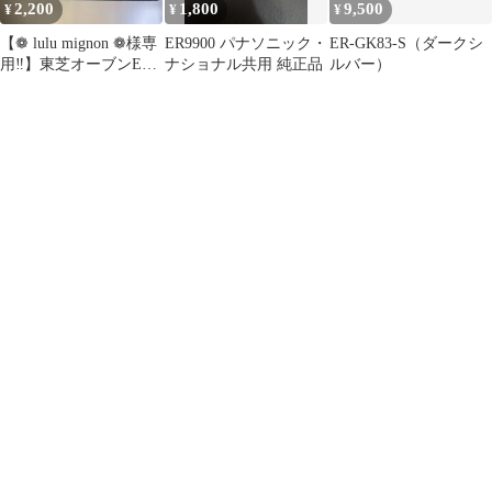
2,200
1,800
9,500
¥
¥
¥
【❁ lulu mignon ❁様専
ER9900 パナソニック・
ER-GK83-S（ダークシ
用‼️】東芝オーブンER-
ナショナル共用 純正品
ルバー）
JD7A 角皿のみ