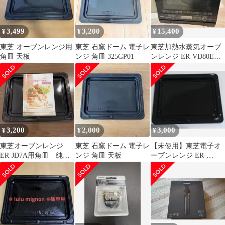
3,499
3,200
15,400
¥
¥
¥
東芝 オーブンレンジ用
東芝 石窯ドーム 電子レ
東芝加熱水蒸気オーブ
角皿 天板
ンジ 角皿 325GP01
ンレンジ ER-VD80E
2021年製 石窯ドーム
3,200
2,000
3,000
¥
¥
¥
東芝オーブンレンジ
東芝 石窯ドーム 電子レ
【未使用】東芝電子オ
ER-JD7A用角皿 純
ンジ 角皿 天板
ーブンレンジ ER-
正 取扱説明書
MD7（K）付属 角皿
TOSHIBA