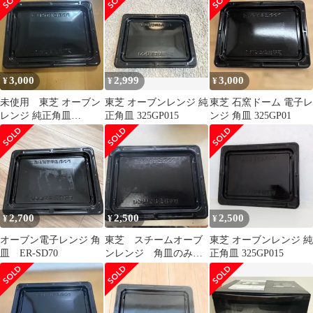
✨
3,000
2,999
3,000
¥
¥
¥
未使用 東芝 オーブン
東芝 オーブンレンジ 純
東芝 石窯ドーム 電子レ
レンジ 純正角皿
正角皿 325GP015
ンジ 角皿 325GP01
325GP015
2,700
2,500
2,500
¥
¥
¥
オーブン電子レンジ 角
東芝 スチームオーブ
東芝 オーブンレンジ 純
皿 ER-SD70
ンレンジ 角皿のみ
正角皿 325GP015
天板 電子レンジ