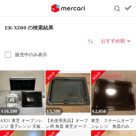
ER-XD80 の検索結果
並び替え
販売中のみ表示
16,100
3,500
2,050
¥
¥
¥
AX51 東芝 オーブンレ
【未使用美品】オーブ
東芝 スチームオーブ
ンジ 電子レンジ 天板付
ン用 角皿 東芝オーブン
ンレンジ 角皿のみ
き ホワイト 新生活応援
レンジ ER-YD70付属
天板 電子レンジ