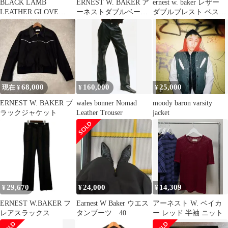
BLACK LAMB
ERNEST W. BAKER ア
ernest w. baker レザー
LEATHER GLOVE
ーネストダブルベーカ
ダブルブレスト ベスト
3103T レザー手袋
ー Houndstooth Set Up
ジレ 20SS
セットアップ ブラウン
size:S 【表参道B05】
68,000
160,000
25,000
現在 ¥
¥
¥
ERNEST W. BAKER ブ
wales bonner Nomad
moody baron varsity
ラックジャケット
Leather Trouser
jacket
29,670
24,000
14,309
¥
¥
¥
ERNEST W.BAKER フ
Earnest W Baker ウエス
アーネスト W. ベイカ
レアスラックス
タンブーツ 40
ー レッド 半袖 ニット