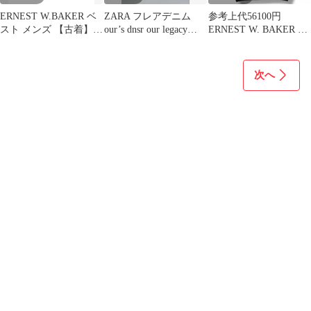
ERNEST W.BAKER ベ
ZARA フレアデニム
参考上代56100円
スト メンズ 【古着】
our’s dnsr our legacy
ERNEST W. BAKER ロ
【中古】【送料無料】
acne
ーズニットポロシャツ
半袖 アーネストダブル
ベイカー ホワイト 48
次へ
（15782M）