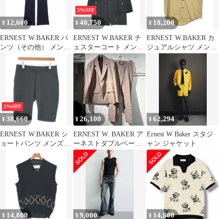
5%OFF
12,600
40,750
18,200
¥
¥
¥
ERNEST W.BAKER パ
ERNEST W.BAKER チ
ERNEST W.BAKER カ
ンツ（その他） メンズ
ェスターコート メンズ
ジュアルシャツ メンズ
【古着】【中古】【送
【古着】【中古】【送
【古着】【中古】【送
料無料】
料無料】
料無料】
5%OFF
38,660
26,100
62,294
¥
¥
¥
ERNEST W.BAKER シ
ERNEST W. BAKER ア
Ernest W Baker スタジ
ョートパンツ メンズ
ーネストダブルベーカ
ャン ジャケット
【古着】【中古】【送
ー 21SS Set Up セット
料無料】
アップ ダスティーピン
ク size:ジャケット M パ
ンツ S 【表参道B05】
14,800
9,000
14,800
¥
¥
¥