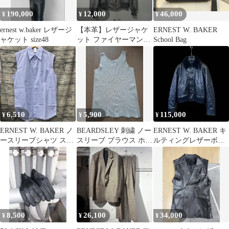
190,000
12,000
46,000
¥
¥
¥
ernest w.baker レザージ
【本革】レザージャケ
ERNEST W. BAKER
ャケット size48
ット ファイヤーマンジ
School Bag
ャケット 牛革 襟付き
短丈
6,510
5,900
115,000
¥
¥
¥
ERNEST W. BAKER ノ
BEARDSLEY 刺繍 ノー
ERNEST W. BAKER キ
ースリーブシャツ スト
スリーブ ブラウス ホワ
ルティングレザーボン
ライプ 20ss サイズ48
イト
バージャケット
8,500
26,100
34,000
¥
¥
¥