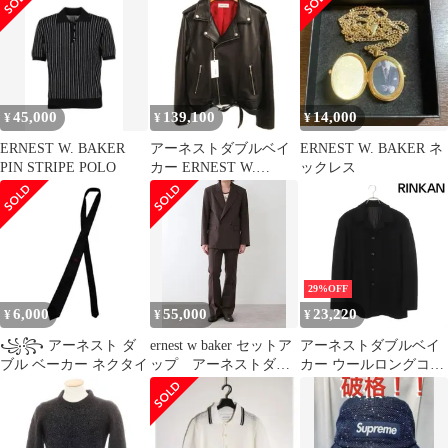
45,000
139,100
14,000
¥
¥
¥
ERNEST W. BAKER
アーネストダブルベイ
ERNEST W. BAKER ネ
PIN STRIPE POLO
カー ERNEST W.
ックレス
BAKER 25AW ライダー
ス ジャケット ダブル
ラムレザー L 黒 ブラッ
ク
29%OFF
6,000
55,000
23,220
¥
¥
¥
꧁꧂ アーネスト ダ
ernest w baker セットア
アーネストダブルベイ
ブル ベーカー ネクタイ
ップ アーネストダブ
カー ウールロングコー
ルベイカー
ト メンズ 48/M