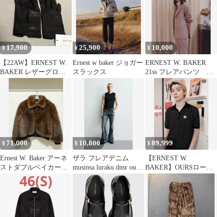
17,900
25,900
10,000
¥
¥
¥
【22AW】ERNEST W.
Ernest w baker ジョガー
ERNEST W. BAKER
BAKER レザーグロー
スラックス
21ss フレアパンツ ス
ブ ラムレザー
ラックス
71,000
10,800
89,999
¥
¥
¥
Ernest W. Baker アーネ
ザラ フレアデニム
【ERNEST W.
ストダブルベイカーフ
musinsa luraku dnsr our
BAKER】OURSローズ
ェイクファージャケッ
legacy
着ニットポロ/定価7.2万
ト
円