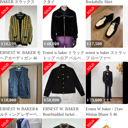
BAKER スラックス
クタイ
Rockabilly Shirt
16,000
40,000
17,500
¥
¥
¥
ERNEST W. BAKER モ
Ernest w baker トラック
ernest w baker ストラッ
ヘアカーディガン 46
トップ ベロア ベルベッ
プ ローファー
ト ウエスタン
18,000
58,000
73,600
¥
¥
¥
ERNEST W BAKERキ
ERNEST W. BAKER
Ernest W baker / 21aw
ルティング レザーベス
RoseStudded Jacket
Westan Blazer S 46
ト ブラック
24AW