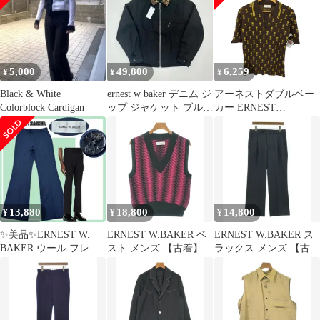
5,000
49,800
6,259
¥
¥
¥
Black & White
ernest w baker デニム ジ
アーネストダブルベー
Colorblock Cardigan
ップ ジャケット ブルゾ
カー ERNEST
ン
W.BAKER イタリア製
クラウン 半袖ポロシャ
ツ メンズ 表記無
13,880
18,800
14,800
¥
¥
¥
✨美品✨ERNEST W.
ERNEST W.BAKER ベ
ERNEST W.BAKER ス
BAKER ウール フレア
スト メンズ 【古着】
ラックス メンズ 【古
スラックス XS ブルー
【中古】【送料無料】
着】【中古】【送料無
料】