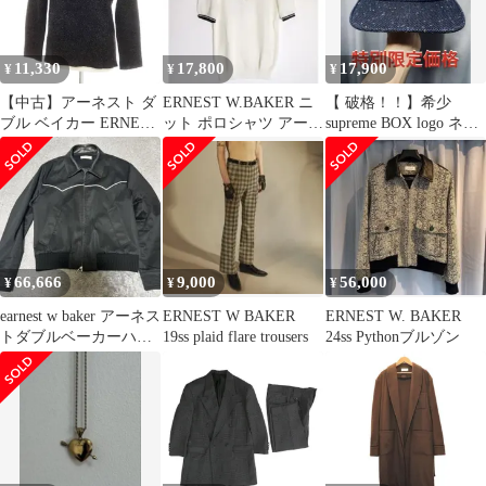
11,330
17,800
17,900
¥
¥
¥
【中古】アーネスト ダ
ERNEST W.BAKER ニ
【 破格！！】希少
ブル ベイカー ERNEST
ット ポロシャツ アーネ
supreme BOX logo ネイ
W. BAKER モヘヤナイ
ストダブルベーカー
ビーラメキャップ
ロン クルーネックニッ
ト ブラック【サイズ
S/46】【メンズ】
66,666
9,000
56,000
¥
¥
¥
earnest w baker アーネス
ERNEST W BAKER
ERNEST W. BAKER
トダブルベーカーハリ
19ss plaid flare trousers
24ss Pythonブルゾン
ントンジャケット