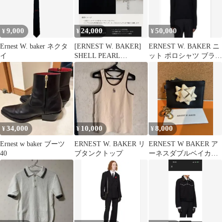
9,000
24,000
50,000
¥
¥
¥
Ernest W. baker ネクタ
[ERNEST W. BAKER]
ERNEST W. BAKER ニ
イ
SHELL PEARL
ット ポロシャツ ブラッ
NECKLACE
ク
34,000
10,000
8,000
¥
¥
¥
Ernest w baker ブーツ
ERNEST W. BAKER リ
ERNEST W BAKER ア
40
ブタンクトップ
ーネスダブルベイカ
ー コインケース コ
インポーチ