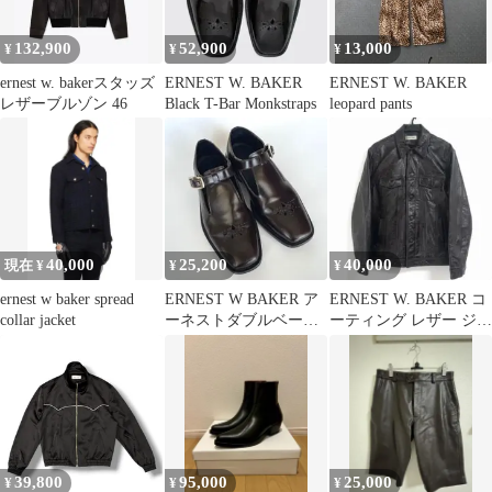
132,900
52,900
13,000
¥
¥
¥
ernest w. bakerスタッズ
ERNEST W. BAKER
ERNEST W. BAKER
レザーブルゾン 46
Black T-Bar Monkstraps
leopard pants
40,000
25,200
40,000
現在 ¥
¥
¥
ernest w baker spread
ERNEST W BAKER ア
ERNEST W. BAKER コ
collar jacket
ーネストダブルベーカ
ーティング レザー ジャ
ー ストラップレザーシ
ケット ブラック
ューズ
39,800
95,000
25,000
¥
¥
¥