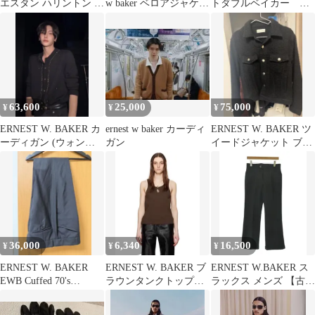
エスタン ハリントン ジ
w baker ベロアジャケッ
トダブルベイカー コ
ャケット
ト 44 XS
インケース
63,600
25,000
75,000
¥
¥
¥
ERNEST W. BAKER カ
ernest w baker カーディ
ERNEST W. BAKER ツ
ーディガン (ウォンビ
ガン
イードジャケット ブラ
ン着用品)
ック
36,000
6,340
16,500
¥
¥
¥
ERNEST W. BAKER
ERNEST W. BAKER ブ
ERNEST W.BAKER ス
EWB Cuffed 70's
ラウンタンクトップ
ラックス メンズ 【古
Trousers
M/48
着】【中古】【送料無
料】