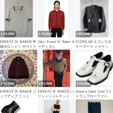
ススラックス
FLORAL
19,800
30,000
80,000
¥
¥
¥
ERNEST W. BAKER 半
24ss / Ernest W. Baker カ
EGONLAB エゴンラボ
袖ポロシャツ ホワイト
ーディガン
テーラード ジャケット
ダブルブレスト スーツ
46
35,000
85,000
14,000
¥
¥
¥
ERNEST W. BAKER ジ
ERNEST W. BAKER ハ
ernest w baker 21aw Tス
ップアップ ニット
リントンジャケット
トラップローファー
ローズ着用