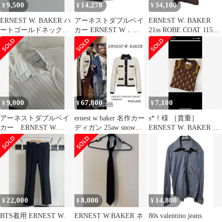
9,500
14,278
34,100
¥
¥
¥
ERNEST W. BAKER ハ
アーネストダブルベイ
ERNEST W. BAKER
ートゴールドネックレ
カー ERNEST W．
21ss ROBE COAT 1159-
ス
BAKER ウール チェッ
343-8255 アーネストダ
ク ジャケット パンツ
ブルベーカー ローブ コ
スーツ セットアップ グ
ート ウール ジャケット
レー系 46【中古】
大名店
9,000
67,800
7,100
¥
¥
¥
アーネストダブルベイ
ernest w baker 名作カー
s*！様 ［貴重］
カー ERNEST W.
ディガン 25aw snow
ERNEST W. BAKER ポ
BAKER 19SS シャツ
man着用
ロシャツ
22,000
8,000
14,800
¥
¥
¥
BTS着用 ERNEST W.
ERNEST W.BAKER ネ
80s valentino jeans