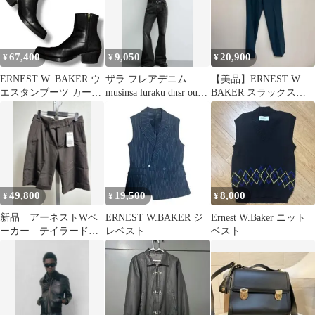
67,400
9,050
20,900
¥
¥
¥
ERNEST W. BAKER ウ
ザラ フレアデニム
【美品】ERNEST W.
エスタンブーツ カーフ
musinsa luraku dnsr our
BAKER スラックス
スキン ブラック 41
legacy
19aw 46
49,800
19,500
8,000
¥
¥
¥
新品 アーネストWベ
ERNEST W.BAKER ジ
Ernest W.Baker ニット
ーカー テイラードシ
レベスト
ベスト
ョーツ ブラウン ピン
ストライプ