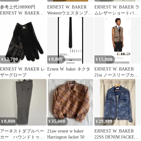
参考上代108900円
ERNEST W. BAKER
ERNEST W. BAKER ラ
ERNEST W. BAKER
Westernウエスタンブー
ムレザーショートパン
26SS WESTERN
ツ ブラック 42
ツ ダークブラウン
TRACK JACKET ウエ
スタントラックジャケ
ット アーネストダブル
ベイカー JA90-BM03 ブ
ラック 46 （20545M）
17,700
9,800
15,000
¥
¥
¥
ERNEST W. BAKER レ
Ernest W. baker ネクタ
ERNEST W. BAKER
ザーグローブ
イ
21ss ノースリーブカー
ディガン
8,000
35,000
29,999
¥
¥
¥
アーネストダブルベー
21aw ernest w baker
ERNEST W. BAKER
カー ハウンドトゥー
Harrington Jacket 50
22SS DENIM JACKET