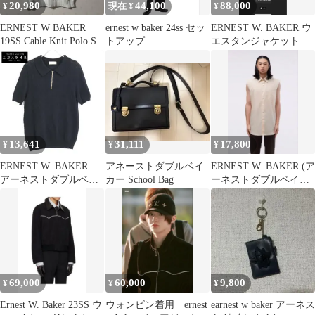
20,980
44,100
88,000
¥
現在 ¥
¥
ERNEST W BAKER
ernest w baker 24ss セッ
ERNEST W. BAKER ウ
19SS Cable Knit Polo S
トアップ
エスタンジャケット
13,641
31,111
17,800
¥
¥
¥
ERNEST W. BAKER
アネーストダブルベイ
ERNEST W. BAKER (ア
アーネストダブルベイ
カー School Bag
ーネストダブルベイカ
カー ブラック ジップ
ー) ノースリーブシャ
アップ ニット ポロ M
ツ
69,000
60,000
9,800
¥
¥
¥
Ernest W. Baker 23SS ウ
ウォンビン着用 ernest
earnest w baker アーネス