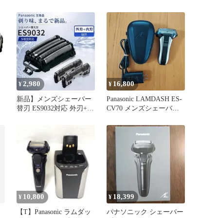
ー本体&充電器
2,980
16,800
¥
¥
シ
新品】メンズシェーバー
Panasonic LAMDASH ES-
替刃 ES9032対応 外刃+内
CV70 メンズシェーバー
刃セット 互換品ブラック
本体
10,800
18,399
¥
¥
【T】Panasonic ラムダッ
パナソニック シェーバー