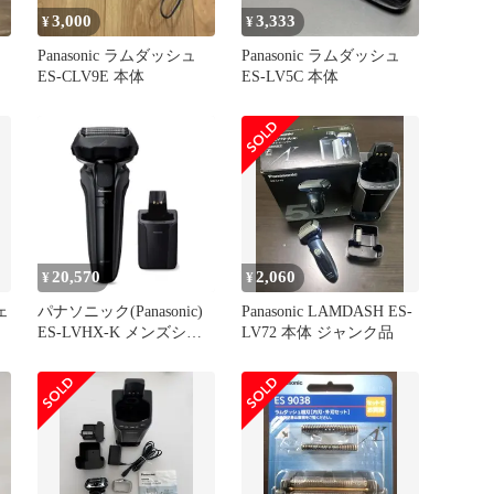
3,000
3,333
¥
¥
Panasonic ラムダッシュ
Panasonic ラムダッシュ
ES-CLV9E 本体
ES-LV5C 本体
20,570
2,060
¥
¥
ェ
パナソニック(Panasonic)
Panasonic LAMDASH ES-
枚
ES-LVHX-K メンズシェ
LV72 本体 ジャンク品
ーバー ラムダッシュ 5枚
刃 洗浄器付き ラムダッ
シュAI+搭載 密着5Dヘッ
ド採用