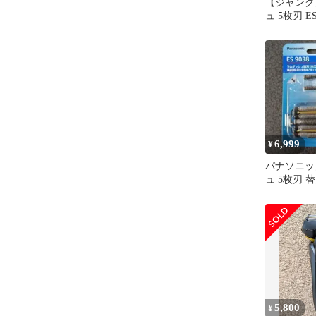
【ジャンク
ュ 5枚刃 E
浄器・充電
6,999
¥
パナソニッ
ュ 5枚刃 
セット ES9
5,800
¥