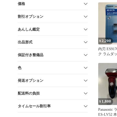
価格
割引オプション
あんしん鑑定
2,200
¥
出品形式
内刃 ES91
ク ラムダ
保証付き整備品
色
発送オプション
配送料の負担
1,800
¥
タイムセール割引率
Panasoni
ES-LV52 