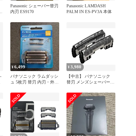
Panasonic シェーバー替刃
Panasonic LAMDASH
内刃 ES9170
PALM IN ES-PV3A 本体
6,499
3,980
¥
¥
-
パナソニック ラムダッシ
【中古】 パナソニック
使
ュ 5枚刃 替刃 内刃・外刃
替刃 メンズシェーバー用
セット ES9032
内刃 ES9170