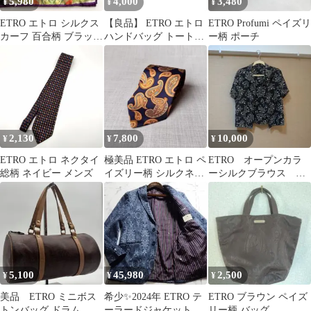
5,980
4,000
3,480
¥
¥
¥
ETRO エトロ シルクス
【良品】 ETRO エトロ
ETRO Profumi ペイズリ
カーフ 百合柄 ブラック
ハンドバッグ トートバ
ー柄 ポーチ
グリーン 縁取りパープ
ッグ ボストンバッグ ペ
ル
イズリー柄 ナイロン レ
ザー 革 ブラウン 茶色
ユニセックス 男女兼用
メンズ レディース
2,130
7,800
10,000
¥
¥
¥
ETRO エトロ ネクタイ
極美品 ETRO エトロ ペ
ETRO オープンカラ
総柄 ネイビー メンズ
イズリー柄 シルクネク
ーシルクブラウス ボ
タイ ネイビー
タニカル柄 black エ
トロ
5,100
45,980
2,500
¥
¥
¥
美品 ETRO ミニボス
希少✨2024年 ETRO テ
ETRO ブラウン ペイズ
トンバッグ ドラム ペ
ーラードジャケット ペ
リー柄 バッグ