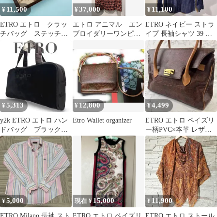
11,500
37,000
11,100
¥
¥
¥
ETRO エトロ クラッ
エトロ アニマル エン
ETRO ネイビー ストラ
チバッグ ステッチ
ブロイダリーワンピー
イプ 長袖シャツ 39 イ
刺繍 魚 マルチカラ
ス
タリア製
ー ユニセックス
5,313
12,800
4,499
¥
¥
¥
y2k ETRO エトロ ハン
Etro Wallet organizer
ETRO エトロ ペイズリ
ドバッグ ブラック
ー柄PVC×本革 レザー
ビジュー 手提げ 軽
ハンドバッグ
量
5,000
15,000
11,900
¥
現在 ¥
¥
ETRO Milano 長袖 スト
ETRO エトロ ペイズリ
ETRO エトロ ストール