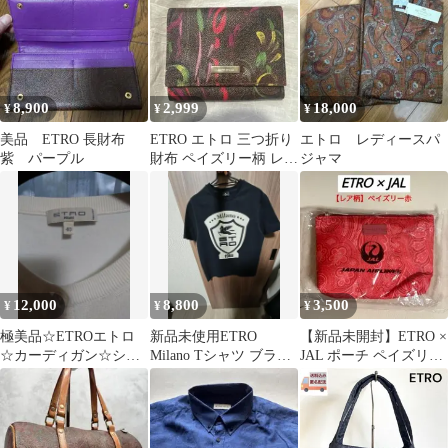
8,900
2,999
18,000
¥
¥
¥
美品 ETRO 長財布
ETRO エトロ 三つ折り
エトロ レディースパ
紫 パープル
財布 ペイズリー柄 レザ
ジャマ
ー
12,000
8,800
3,500
¥
¥
¥
極美品☆ETROエトロ
新品未使用ETRO
【新品未開封】ETRO ×
☆カーディガン☆シル
Milano Tシャツ ブラッ
JAL ポーチ ペイズリー
クストレッチ☆４０
ク ペガサスロゴ
柄 赤【期間限定デザイ
ン】