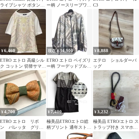
ライプシャツ ボタンダ
ー柄 ノースリーブワン
C3
ウン 40 ⭐︎美品⭐︎
ピース
6,460
34,900
8,888
¥
現在 ¥
¥
ETRO エトロ 高級シル
ETRO エトロ ペイズリ
エテロ ショルダーバ
ク コットン 切替サマー
ー柄 フーデッドブルゾ
ッグ
ニット ペイズリー スカ
ン 44
ーフ柄
4,700
7,400
3,232
¥
¥
¥
ETRO エトロ リボ
極美品ETROエトロ総
極美品 ETRO/エトロ ス
ン バレッタ グリー
柄プリント 通年ストレ
トラップ付き スマホホ
ン ペイズリー ヘア
ッチウール ゆるっとワ
ルダー/フォンホルダー