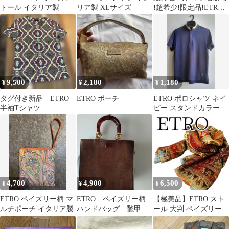
トール イタリア製
リア製 XLサイズ
❗️超希少❗️限定品❗️ETRO
長財布 ゴリラ柄
9,500
2,180
1,180
¥
¥
¥
タグ付き新品 ETRO
ETRO ポーチ
ETRO ポロシャツ ネイ
半袖Tシャツ
ビー スタンドカラー イ
タリア
4,700
4,900
6,500
¥
¥
¥
ETRO ペイズリー柄 マ
ETRO ペイズリー柄
【極美品】ETRO スト
ルチポーチ イタリア製
ハンドバッグ 鼈甲バ
ール 大判 ペイズリー柄
ンド（ポーチ付き）
定番 ボルドー フリンジ
赤