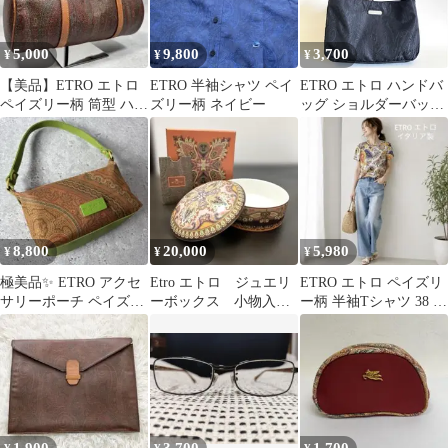
5,000
9,800
3,700
¥
¥
¥
【美品】ETRO エトロ
ETRO 半袖シャツ ペイ
ETRO エトロ ハンドバ
ペイズリー柄 筒型 ハン
ズリー柄 ネイビー
ッグ ショルダーバッグ
ドバッグ ミニボストン
ナイロン ブラック ペイ
ズリー柄 A5〜B5サイ
収納 間仕切りポケッ付
き
8,800
20,000
5,980
¥
¥
¥
極美品✨ ETRO アクセ
Etro エトロ ジュエリ
ETRO エトロ ペイズリ
サリーポーチ ペイズリ
ーボックス 小物入
ー柄 半袖Tシャツ 38 コ
ー レザー グリーン
れ 陶器製
ットン イタリア製