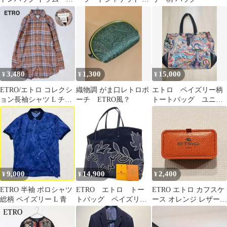
イズリー 総柄 肩掛
イズリー総柄 裏地スト
け レザー
ライプ
3,480
1,300
15,000
¥
¥
¥
ETRO/エトロ コレクシ
織物調 がま口レトロポ
エトロ ペイズリー柄
ョン長袖シャツ L チェ
ーチ ETRO風？
トートバッグ ユニセ
ック イタリア製 ジャパ
ックス
ンタグ
9,000
14,900
2,400
¥
¥
¥
ETRO 半袖 ポロシャツ
ETRO エトロ トー
ETRO エトロ カフスケ
総柄 ペイズリー L 青
トバッグ ペイズリー
ース オレンジ レザー調
柄 pvc レザー
Milano 小物入れ
A4◎ 肩掛け◎