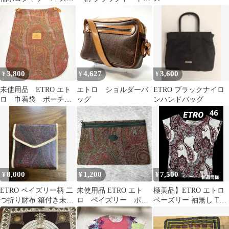
ー柄 ピンク
ッグ ブラック 肩掛け
3,800
4,627
3,600
¥
¥
¥
未使用品 ETRO エト
エトロ ショルダーバ
ETRO ブラックナイロ
ロ 巾着袋 ポーチ
ッグ
ンハンドバッグ
ペイズリー柄
8,000
1,200
7,500
¥
¥
¥
ETRO ペイズリー柄 二
未使用品 ETRO エト
極美品】ETRO エトロ
つ折り財布 箱付き未使
ロ ペイズリー ポー
ペーズリー 袖無し Tシ
用
チ
ャツ カットソー 46 LL