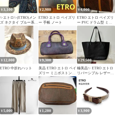
3,100
2,980
4,000
¥
¥
¥
✨エトロ✨(ETRO)メン
ETRO エトロ ペイズリ
ETRO エトロ ペイズリ
ズ ネクタイ ブルー系
ー 手帳 ノート
ー PVC ドラム型 ミニ
ペイズリー柄シルク
ボストンバッグ
100%
12,000
9,300
29,500
¥
¥
¥
ETRO 中折れハット
美品 ETRO エトロ ペイ
極美品✨ ETRO エトロ
ズリー ミニボストンバ
リバーシブル レザート
ッグ ハンドバッグ
ートバッグ ペイズリー
柄
5,000
1,280
3,900
¥
¥
¥