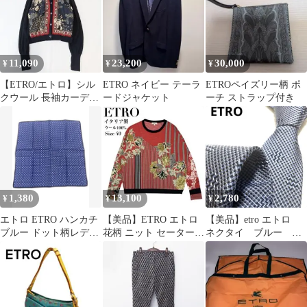
11,090
23,200
30,000
¥
¥
¥
【ETRO/エトロ】シル
ETRO ネイビー テーラ
ETROペイズリー柄 ポ
クウール 長袖カーディ
ードジャケット
ーチ ストラップ付き
ガン イタリア製 花柄
和柄 M
1,380
13,100
2,780
¥
¥
¥
エトロ ETRO ハンカチ
【美品】ETRO エトロ
【美品】etro エトロ
ブルー ドット柄レディ
花柄 ニット セーター
ネクタイ ブルー 総
ース メンズ両用
40 イタリア製
柄 シルク100