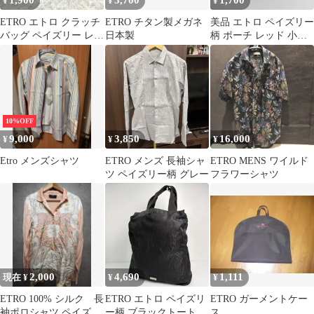
1,900
3,700
1,700
¥
¥
¥
ETRO エトロ クラッチ
ETRO チタン製メガネ
美品 エトロ ペイズリー
バッグ ペイズリー レザ
日本製
柄 ポーチ レッド 小物
ー
入れ
10%OFF
9,000
3,850
16,000
¥
¥
¥
Etro メンズシャツ
ETRO メンズ 長袖シャ
ETRO MENS ワイルド
ツ ペイズリー柄 グレー
フラワーシャツ
2,000
4,690
1,111
現在 ¥
¥
¥
ETRO 100% シルク 長
ETRO エトロ ペイズリ
ETRO ガーメントケー
袖ポロシャツ ペイズリ
ー柄 ブラックトートバ
ス