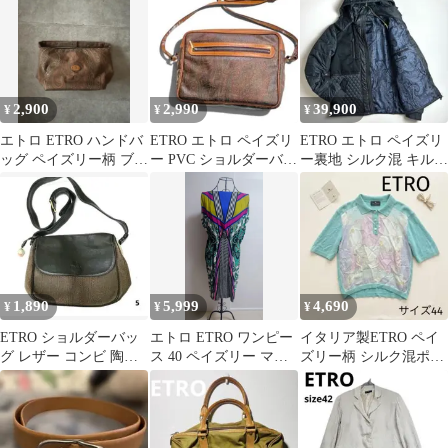
アクセサリー
イドワンピース
ダークブラウン×レッド
ロゴプレート[OR03208]
2,900
2,990
39,900
¥
¥
¥
エトロ ETRO ハンドバ
ETRO エトロ ペイズリ
ETRO エトロ ペイズリ
ッグ ペイズリー柄 ブラ
ー PVC ショルダーバッ
ー裏地 シルク混 キルテ
ウン系 ポーチ ミニバッ
グ 粉吹きあり
ィングフードジャケッ
グ
ト
1,890
5,999
4,690
¥
¥
¥
ETRO ショルダーバッ
エトロ ETRO ワンピー
イタリア製ETRO ペイ
グ レザー コンビ 陶器
ス 40 ペイズリー マル
ズリー柄 シルク混ポロ
チャーム
チカラー
シャツ ミントグリーン
44