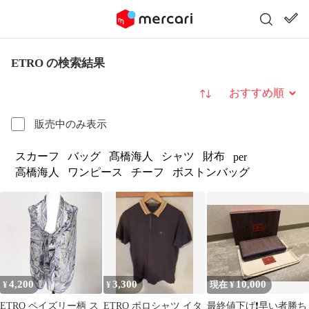
ETRO の検索結果
並び替え
販売中のみ表示
スカーフ
バッグ
髙橋海人
シャツ
財布
per
高橋海人
ワンピース
チーフ
ボストンバッグ
4,200
3,300
10,000
¥
¥
現在 ¥
ETRO ペイズリー柄 ス
ETRO ポロシャツ イタ
最終値下げ❗️早い者勝ち