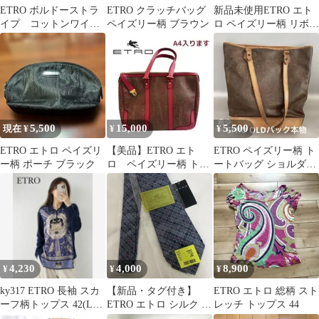
ETRO ボルドーストラ
ETRO クラッチバッグ
新品未使用ETRO エト
イプ コットンワイド
ペイズリー柄 ブラウン
ロ ペイズリー柄 リボン
トラウザーズ イタリ
カチューシャ ブラウン
ア製 48
軽量
5,500
15,000
5,500
現在 ¥
¥
¥
ETRO エトロ ペイズリ
【美品】ETRO エト
ETRO ペイズリー柄 ト
ー柄 ポーチ ブラック
ロ ペイズリー柄 トー
ートバッグ ショルダー
トバッグ A4 ピンク
バッグ
4,230
4,000
8,900
¥
¥
¥
ky317 ETRO 長袖 スカ
【新品・タグ付き】
ETRO エトロ 総柄 スト
ーフ柄トップス 42(L相
ETRO エトロ シルク ネ
レッチ トップス 44
当) ネイビー系
クタイ