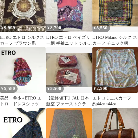
9,999
8,700
5,550
¥
¥
¥
ETRO エトロ シルクス
ETRO エトロ ペイズリ
ETRO Milano シルク ス
カーフ ブラウン系
ー柄 半袖ニット シルク
カーフ チェック柄
混
5,580
5,500
2,500
¥
¥
¥
美品・希少⭐️ETRO エ
【最終値下】JAL 日本
エトロミニスカーフ
トロ ドレスシャツ
航空 ファーストクラス
約44㎝×44㎝
総柄 ボタニカル ス
ETRO アメニティポー
トレッチ 46
チ 2個