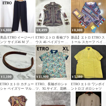
6,800
8,499
8,000
¥
¥
¥
美品 ETRO イージーパ
ETRO エトロ 長袖ブラ
新品】エトロ ETRO ス
ンツ サイズ46 M ブラ
ウス 46 ペイズリー 総
トール スカーフ ペイズ
ック メンズ イタリア
柄 切替 コットン
リー柄 シルク ウール
夏
W7
1,100
11,900
5,380
¥
¥
¥
ETRO エトロ カチュー
ETRO、長袖ポロシャ
ETRO エトロ ワンポイ
シャ ペイズリー マルチ
ツ、XLサイズ、花柄総
ントロゴ ポロシャツ
カラー
柄