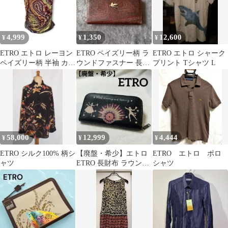
4,999
1,350
12,600
¥
¥
¥
ETRO エトロ レーヨン
ETRO ペイズリー柄 ラ
ETRO エトロ シャーク
ペイズリー柄 半袖 カッ
ウンドファスナー 長財
プリント Tシャツ L
トソー とろみ◎
布
58,000
12,999
4,444
¥
¥
¥
ETRO シルク100% 柄シ
【廃盤・希少】エトロ
ETRO エトロ ポロ
ャツ
ETRO 長財布 ラウンド
シャツ
ファスナー ダンサー