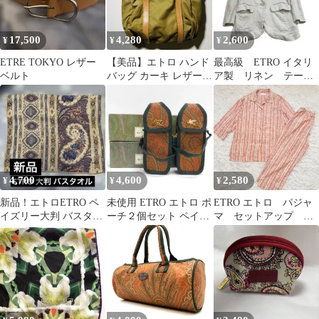
17,500
4,280
2,600
¥
¥
¥
ETRE TOKYO レザー
【美品】エトロ ハンド
最高級 ETRO イタリ
ベルト
バッグ カーキ レザー
ア製 リネン テーラ
ナイロン ボストン
ードジャケット ベージ
ETRO
ュ ストライプ
4,700
4,600
2,580
¥
¥
¥
新品！エトロETRO ペ
未使用 ETRO エトロ ポ
ETRO エトロ パジャ
イズリー大判 バスタオ
ーチ２個セット ペイズ
マ セットアップ ス
ル
リー柄 ペガサス
トライプ ペイズリー
柄 Lサイズ