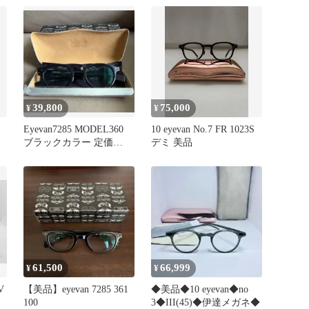
39,800
75,000
¥
¥
Eyevan7285 MODEL360
10 eyevan No.7 FR 1023S
ブラックカラー 定価
デミ 美品
74,800円
61,500
66,999
¥
¥
V
【美品】eyevan 7285 361
◆美品◆10 eyevan◆no
100
3◆III(45)◆伊達メガネ◆