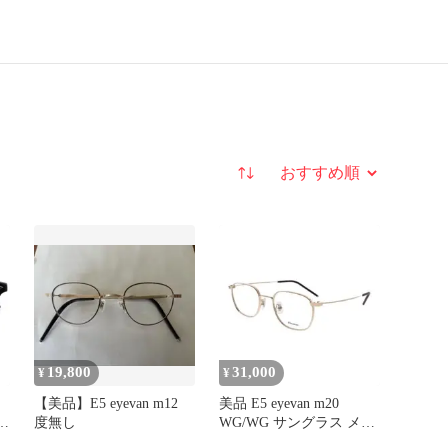
並び替え
19,800
31,000
¥
¥
【美品】E5 eyevan m12
美品 E5 eyevan m20
度無し
WG/WG サングラス メガ
ネ