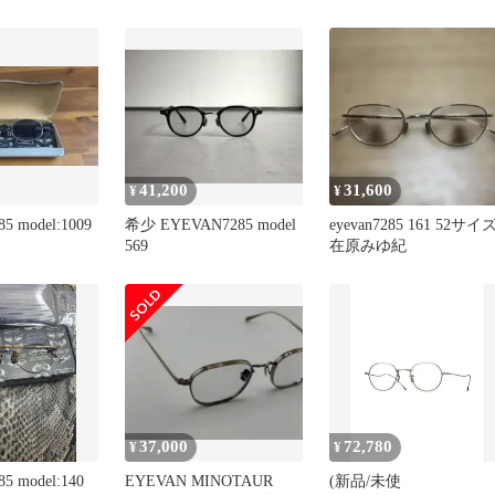
グラス アイウェア メガ
ネ 眼鏡 カラーレンズ メ
タルフレーム シルバー/
ライトブルー
41,200
31,600
¥
¥
5 model:1009
希少 EYEVAN7285 model
eyevan7285 161 52サイ
569
在原みゆ紀
37,000
72,780
¥
¥
5 model:140
EYEVAN MINOTAUR
(新品/未使