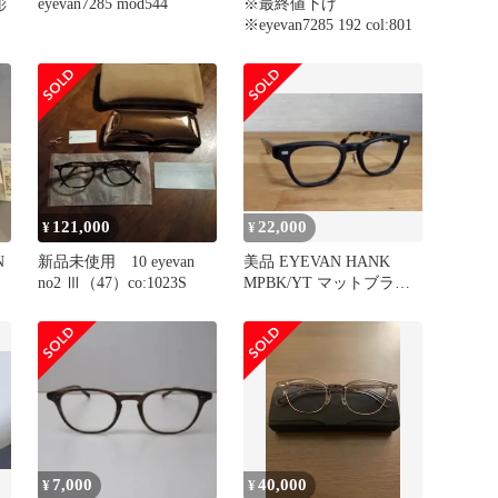
彫
eyevan7285 mod544
※最終値下げ
※eyevan7285 192 col:801
121,000
22,000
¥
¥
N
新品未使用 10 eyevan
美品 EYEVAN HANK
no2 Ⅲ（47）co:1023S
MPBK/YT マットブラッ
ク
7,000
40,000
¥
¥