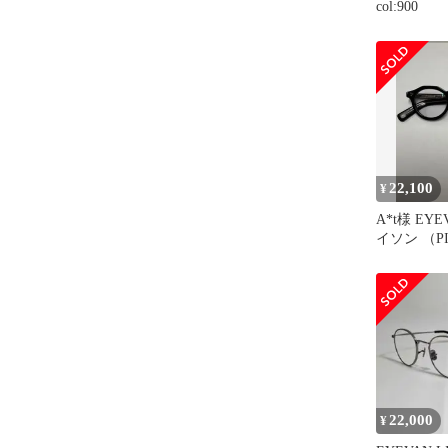
col:900
22,100
¥
A*t様 EYE
イソン （P
BLACK）
22,000
¥