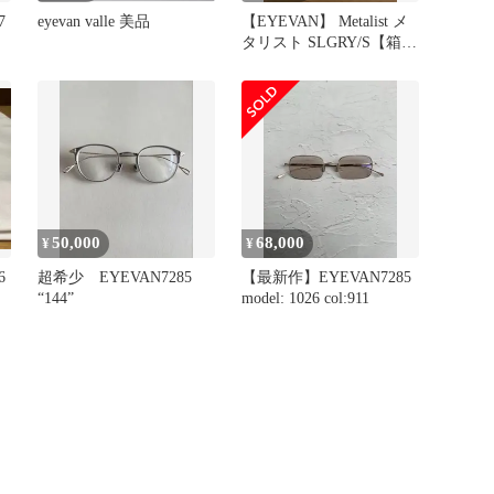
7
eyevan valle 美品
【EYEVAN】 Metalist メ
タリスト SLGRY/S【箱付
き】
50,000
68,000
¥
¥
6
超希少 EYEVAN7285
【最新作】EYEVAN7285
“144”
model: 1026 col:911