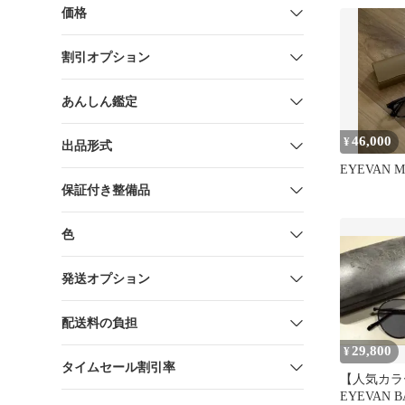
価格
割引オプション
あんしん鑑定
46,000
¥
出品形式
EYEVAN Ma
保証付き整備品
色
発送オプション
配送料の負担
29,800
¥
タイムセール割引率
【人気カラー
EYEVAN B