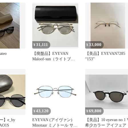
31,111
33,000
¥
¥
teo
【廃盤品】EYEVAN
【美品】EYEVAN7285
Maloof-sun（ライトブル
“153”
ーレンズ）
43,120
69,800
¥
¥
】e_by
EYEVAN (アイヴァン)
【美品】10 eyevan no.1 
AO1S
Minotaur ミノトール サン
希少カラー アイフェア