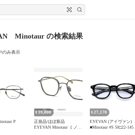
AN Minotaur の検索結果
中のみ表示
39,800
27,170
¥
¥
notaur P
正規品/ほぼ新品
EYEVAN (アイヴァン)
EYEVAN Minotaur ミノト
■Minotaur #S 50□22-145
ール 大森元貴着用モデル
ソフトケース・箱