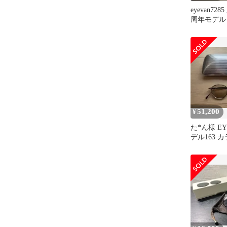
eyevan72
周年モデル 1
51,200
¥
た*ん様 EYE
デル163 カ