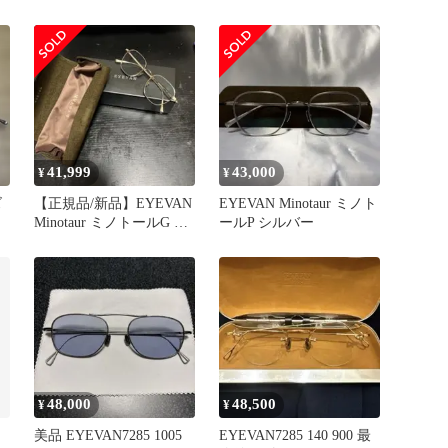
41,999
43,000
¥
¥
ズ
【正規品/新品】EYEVAN
EYEVAN Minotaur ミノト
Minotaur ミノトールG 大
ールP シルバー
森元貴着用モデル
48,000
48,500
¥
¥
美品 EYEVAN7285 1005
EYEVAN7285 140 900 最