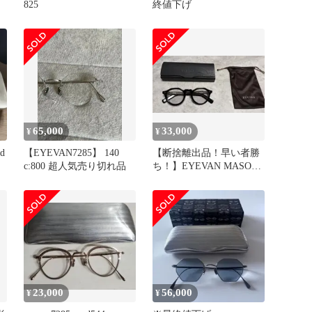
825
終値下げ
65,000
33,000
¥
¥
d
【EYEVAN7285】 140
【断捨離出品！早い者勝
c:800 超人気売り切れ品
ち！】EYEVAN MASON
(48) Sun
23,000
56,000
¥
¥