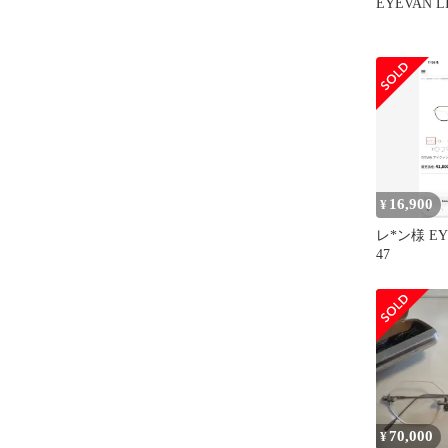
EYEVAN L
16,900
¥
レ*ン様 EYE
47
70,000
¥