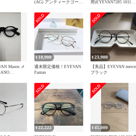
(AG) アンティークゴール
用)EYEVAN7285 1011
ド メガネ
color:819
18,900
23,900
¥
¥
VAN Mason メ
週末限定価格！EYEVAN
【美品】EYEVAN merce
IANO
Fantan
ブラック
 メガネ
22,222
45,000
¥
¥