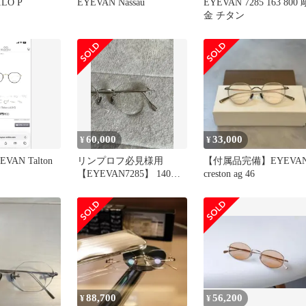
ILO P
EYEVAN Nassau
EYEVAN 7285 163 800 
金 チタン
60,000
33,000
¥
¥
VAN Talton
リンプロフ必見様用
【付属品完備】EYEVA
【EYEVAN7285】 140
creston ag 46
c:800 超人気売り切れ品
88,700
56,200
¥
¥