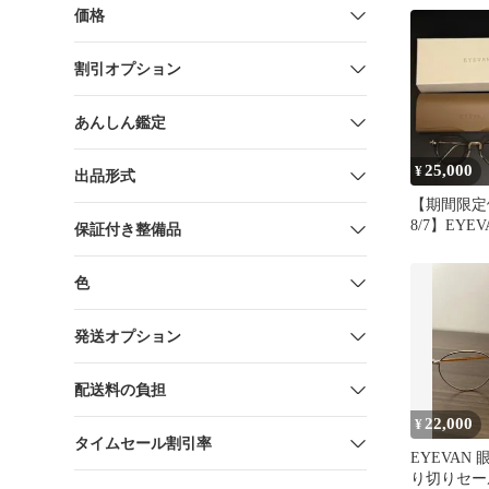
価格
割引オプション
あんしん鑑定
25,000
¥
出品形式
【期間限定
8/7】EYEVA
保証付き整備品
SMK/G
色
発送オプション
配送料の負担
22,000
¥
タイムセール割引率
EYEVAN
り切りセール