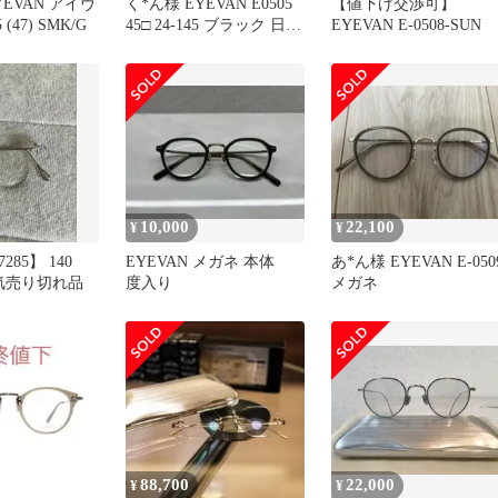
EVAN アイヴ
く*ん様 EYEVAN E0505
【値下げ交渉可】
 (47) SMK/G
45□ 24-145 ブラック 日本
EYEVAN E-0508-SUN
製
10,000
22,100
¥
¥
285】 140
EYEVAN メガネ 本体
あ*ん様 EYEVAN E-050
超人気売り切れ品
度入り
メガネ
88,700
22,000
¥
¥