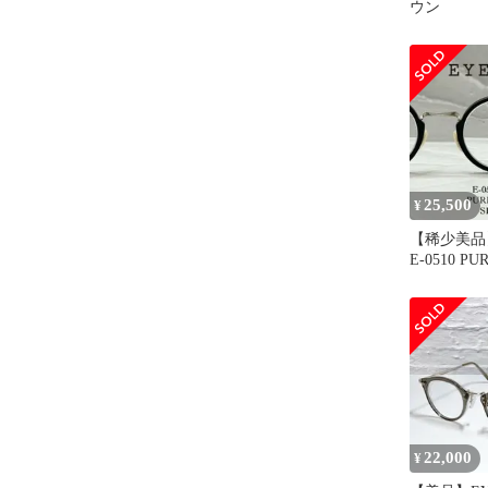
ウン
25,500
¥
【稀少美品】
E-0510 PU
属品付き
22,000
¥