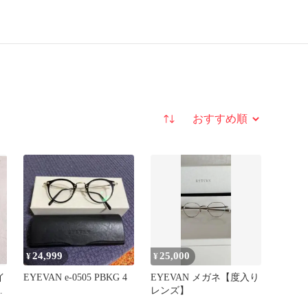
並び替え
24,999
25,000
¥
¥
イ
EYEVAN e-0505 PBKG 4
EYEVAN メガネ【度入り
ン
レンズ】