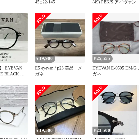
45◽︎22-145
(49) PBK/S アイヴァン
19,900
25,555
¥
¥
 EYEVAN
E5 eyevan / p23 美品 メ
EYEVAN E-0505 DM/G
RE BLACK 付
ガネ
ガネ
19,500
23,500
¥
¥