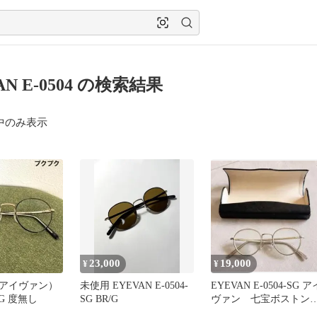
AN E-0504 の検索結果
中のみ表示
23,000
19,000
¥
¥
（アイヴァン）
未使用 EYEVAN E-0504-
EYEVAN E-0504-SG ア
K/G 度無し
SG BR/G
ヴァン 七宝ボスト
カプセルコレクション