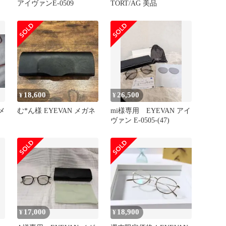
アイヴァンE-0509
TORT/AG 美品
18,600
26,500
¥
¥
 メ
む*ん様 EYEVAN メガネ
mi様専用 EYEVAN アイ
ヴァン E-0505-(47)
17,000
18,900
¥
¥