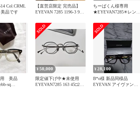
514 Col.CRML
【直営店限定 完売品】
ちーばくん様専用
美品です
EYEVAN 7285 1196-3 900
★EYEVAN7285✳︎レンズ
新品
種付
50,000
28,100
¥
¥
専用 美品
限定値下げ中★未使用
B*o様 新品同様品
bb-sq
EYEVAN7285 163 45□23
EYEVAN アイヴァン
col.901
Byronバイロン47