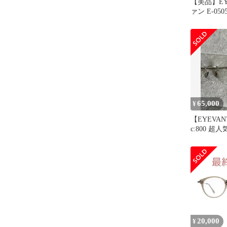
【美品】EY
ァン E-0505
65,000
¥
【EYEVAN7
c:800 
20,000
¥