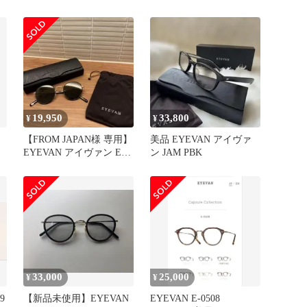
19,950
33,800
¥
¥
【FROM JAPAN様 専用】
美品 EYEVAN アイヴァ
EYEVAN アイヴァン E-
ン JAM PBK
0504 SG
33,000
25,000
¥
¥
9
【新品未使用】EYEVAN
EYEVAN E-0508