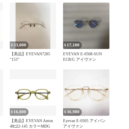
33,000
17,180
¥
¥
【美品】EYEVAN7285
EYEVAN E-0508-SUN
“153”
ECR/G アイヴァン
16,800
36,980
¥
¥
【美品】EYEVAN Anton
Eyevan E-0505 アイバン
48□22-145 カラーMDG
アイヴァン