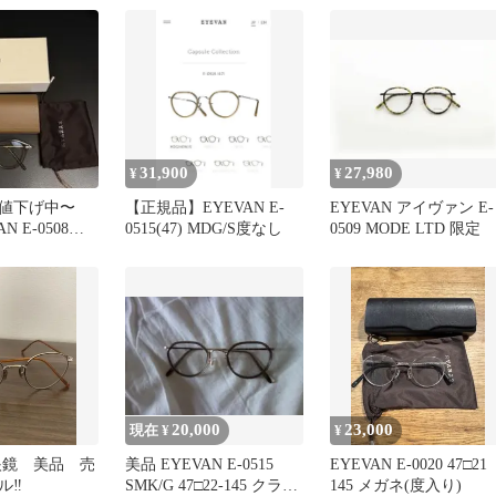
31,900
27,980
¥
¥
値下げ中〜
【正規品】EYEVAN E-
EYEVAN アイヴァン E-
N E-0508
0515(47) MDG/S度なし
0509 MODE LTD 限定
20,000
23,000
現在 ¥
¥
 眼鏡 美品 売
美品 EYEVAN E-0515
EYEVAN E-0020 47□21
‼️
SMK/G 47□22-145 クラウ
145 メガネ(度入り)