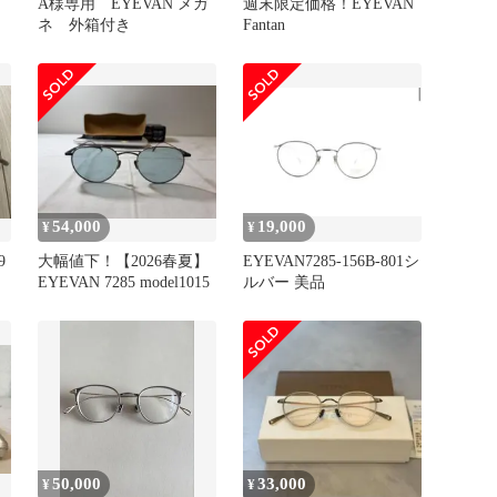
A様専用 EYEVAN メガ
週末限定価格！EYEVAN
ネ 外箱付き
Fantan
54,000
19,000
¥
¥
9
大幅値下！【2026春夏】
EYEVAN7285-156B-801シ
EYEVAN 7285 model1015
ルバー 美品
50,000
33,000
¥
¥