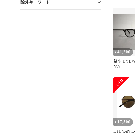
除外キーワード
41,200
¥
希少 EYEVA
569
17,500
¥
EYEVAN E