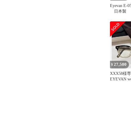
Eyevan E-0
日本製 
27,500
¥
XXX58様
EYEVAN we
PBK/ECR