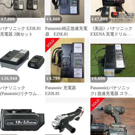
7,000
4,000
47,800
¥
¥
¥
パナソニック EZ0L81
Panasonic純正急速充電
《美品》パナソニック
充電器 2個セット
器 EZ0L81
EXENA 充電ドリルド
ライバー EZ1DD1J18D-
R
26,944
4,799
6,600
¥
¥
¥
パナソニック
Panasonic 充電器
Panasonic(パナソニッ
(Panasonic)リチウムイ
EZ0L81
ク) 急速充電器 スライ
オン電池パック充電器
ド式リチウムイオン専
セット
用 EZ0L81
EZ9L48(14.4V5.0Ah)大
容量・高負荷対応LJタ
イ
プ/EZ0L81(10.8V14.4V1
8V21.6V28.8V対