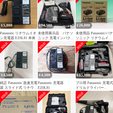
【203】
5,000
34,500
26,000
¥
¥
¥
Panasonic リチウムイオ
未使用展示品 パナソ
未使用品 Panasonic/パナ
ン充電器 EZ0L81 本体
ニック 充電インパクト
ソニック リチウムイオ
ドライバー
ン電池パック ２個セッ
EZ75A7LS2F-B
ト LJタイプ EZ9L48
/14.4V /5.0Ah
4,500
4,300
15,000
¥
¥
¥
純正 Panasonic 急速充電
Panasonic 充電器
プロ用 Panasonic 充電式
器 スライド式 リチウム
EZ0L81
ドリルドライバー
イオン EZOL81
EZ74A2