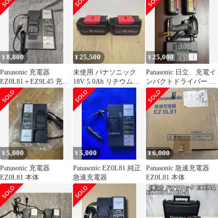
セット
EZ9L48(14.4V5.0Ah)大
容量・高負荷対応LJタ
イプ/EZ0L81(
8,800
25,500
25,000
¥
¥
¥
Panasonic 充電器
未使用 パナソニック
Panasonic 日立 充電イ
EZ0L81＋EZ9L45 充電
18V 5.0Ah リチウムイ
ンパクトドライバー セ
池1個
オンバッテリー 2個セ
ット＋おまけ14.4Ｖ1個
ット
5,000
5,000
6,000
¥
¥
¥
Panasonic 充電器
Panasonic EZ0L81 純正
Panasonic 急速充電器
EZ0L81 本体
急速充電器
EZ0L81 本体