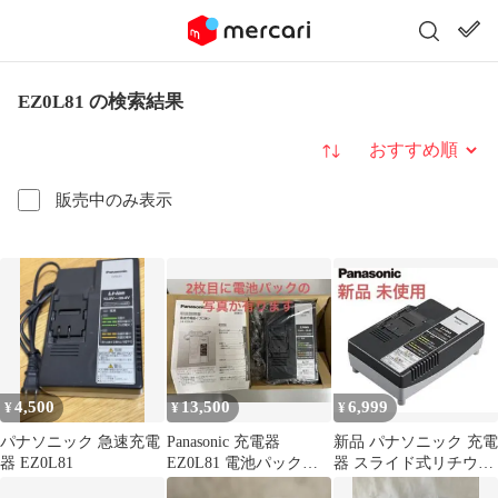
EZ0L81 の検索結果
並び替え
販売中のみ表示
4,500
13,500
6,999
¥
¥
¥
パナソニック 急速充電
Panasonic 充電器
新品 パナソニック 充電
器 EZ0L81
EZ0L81 電池パック
器 スライド式リチウム
10.8V EYFB33
イオン用 急速充電器