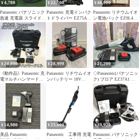
4,780
22,100
46,000
¥
¥
¥
Panasonic パナソニック
Panasonic 充電インパク
Panasonic リチウムイオ
急速 充電器 スライド式
トドライバー EZ75A7
ン電池パック EZ9L44 4
リチウムイオン専用
本体 セット 充電器
個セット
EZ0L81 10.8V-28.8V 電
動工具 中古品
24,800
28,999
21,200
¥
¥
¥
《動作品》Panasonic 充
Panasonic リチウムイオ
◇Panasonic(パナソニッ
電マルチハンマードリ
ンバッテリー 18V
ク) ブロア EZ37A1 バ
ル EZ78A1LS2F-H
3.0Ah 充電器
ッテリー
EZ9L54(18V5.0Ah)×1、
充電器EZ0L81付き【八
潮店】
14,980
23,000
39,920
¥
¥
¥
美品 Panasonic
Panasonic 工事用 充電
Panasonic パナソニック