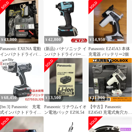
18V 5.0Ah
ト EZ1PD1T1G
Black & Gold
43,000
42,800
14,950
¥
¥
¥
Panasonic EXENA 電動
(新品) パナソニック イ
Panasonic EZ45A3 本体
インパクトドライバー
ンパクトドライバー
充電器 バッテリー2個
本体
EZ75A7LJ2G-A 青 18V
5.0Ah(LJタイプ)電池セ
ット 電池パック
EZ9L54×2個・急速充電
器EZ0L81・プラスチッ
クケースEZ9646付
4549980034781
68,450
13,500
11,900
¥
¥
¥
[bn:3] Panasonic 充電
Panasonic リチウムイオ
【中古】Panasonic
式インパクトドライバ
ン電池パック EZ9L54
EZ4543 充電式角穴カッ
ー EZ7552LJ2S-H
ター(本体+充電器
EZ0L81＋ケース付)
【202】