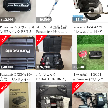
12,000
49,599
15,300
¥
¥
¥
Panasonic リチウムイオ
メーカー正規品 新品
Panasonic EZ4542 コー
ン電池パック EZ9L54
Panasonic パナソニック
ドレス丸ノコ 14.4V 充
本体
工事用 充電サイクロン
電器付
式クリーナー
EZ37A5PN1G-W
18V3.0Ah電池付 白
40,000
26,700
7,580
¥
¥
¥
Panasonic EXENA 18v
パナソニック
【中古品】【0918】
充電ドリルドライバー
EZ76A1LJ2G 18vインパ
★Panasonic(パナソニッ
本体電池セット
クトドライバー バッテ
ク) 18v5.0Ah電池パッ
リー2個有
クLJタイプ(適合充電器
EZ0L81) EZ9L54
ITHVQ9QZD6UG