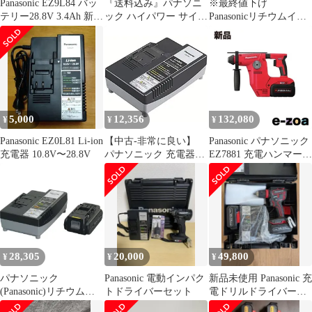
Panasonic EZ9L84 バッ
『送料込み』パナソニ
※最終値下げ
テリー28.8V 3.4Ah 新品
ック ハイパワー サイク
Panasonicリチウムイオ
未使用
ロンクリーナー 18V 黒
ン電池パックEZ9L54 4
色
個セット
5,000
12,356
132,080
¥
¥
¥
Panasonic EZ0L81 Li-ion
【中古-非常に良い】
Panasonic パナソニック
充電器 10.8V〜28.8V
パナソニック 充電器
EZ7881 充電ハンマード
EZ0L81 スライド式リ
リル 28.8V 集じんシス
チウムイオン用
テムなし/電池2個/充電
10.8V・14.4V・18V・
器/ケース付/赤
21.6V・28.8V対応 急速
EZ7881PC2S-R
充電器
(2675952)
28,305
20,000
49,800
¥
¥
¥
パナソニック
Panasonic 電動インパク
新品未使用 Panasonic 充
(Panasonic)リチウムイ
トドライバーセット
電ドリルドライバー
オン電池パック充電器
EZ1DD1J18D-R