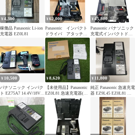
ITT7ER7RRDPC
4,300
62,000
45,800
¥
¥
¥
稼働品 Panasonic Li-ion
Panasonic インパクト
Panasonic パナソニック
充電器 EZ0L81
ドライバ アタッチメ
充電式インパクトドラ
ントなしセット
イバ EZ1PD1J18D-R
EZ1PD1T1G Black &
18V レッド/ブラック
Gold
EZ9L54×2個 充電器
EZ0L81 【新品】
32607K459
10,500
8,620
11,800
¥
¥
¥
パナソニック インパク
【未使用品】Panasonic
純正 Panasonic 急速充電
ト EZ75A7 14.4V/18V
EZ0L81 急速充電器(ス
器 EZ9L45 EZ0L81 充
バッテリー＆充電器
ライド式リチウムイオ
電器
ン電池専用) 10.8V-
28.8V [0169]