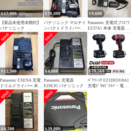
17,999
20,800
9,600
¥
¥
¥
【新品未使用未開封】
パナソニック マルチイ
Panasonic 充電式ブロワ
パナソニック
ンパクトドライバー
EZ37A1 本体 充電器 バ
EZ9L54ST 18V電池パ
EZ7548 フルセット プ
ッテリー セット
ック+急速充電器
ロ仕様
12,500
4,000
79,569
¥
¥
¥
Panasonic EXENA 充電
Panasonic 充電器
ﾊﾟﾅｿﾆｯｸ EZ1DD3J18A1
ドリルドライバー 本体
EZ0L81 パナソニック
充電ﾄﾞﾘﾙﾄﾞﾗｲﾊﾞｰ 電池ｱ
セット
ﾀｯﾁﾒﾝﾄ付
4,500
39,000
¥
¥