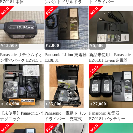
EZ0L81 本体
ンパクトドリルドライ
トドライバー
バー EZ7542
EZ75A7LJ2G-H
13,500
2,000
5,500
¥
¥
¥
Panasonic リチウムイオ
Panasonic Li-ion 充電器
新品未使用 Panasonic
ン電池パック EZ9L54
EZ0L81
EZ0L81 Li-ion充電器
18V5.0Ah ①
104,900
35,000
27,000
¥
¥
¥
【未使用】Panasonic/パ
Panasonic 電動ドリル
Panasonic 充電器
ナソニック
ドライバー 充電式
EZ0L81 バッテリー
EZ45A9LJ2G-B 18V充
18V 5Ah 電池パック
EZ9L54 2個
電全ネジカッター
なし EZ1DD1J18D-B