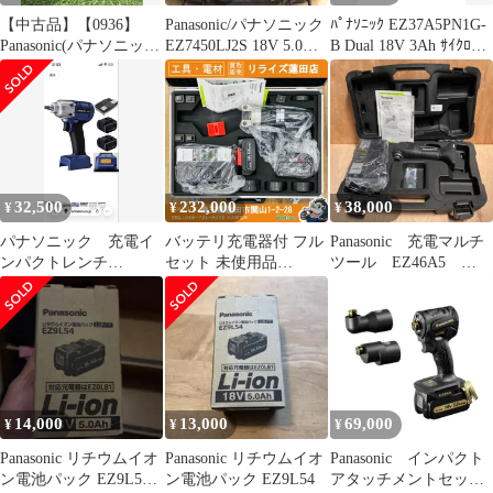
【中古品】【0936】
Panasonic/パナソニック
ﾊﾟﾅｿﾆｯｸ EZ37A5PN1G-
Panasonic(パナソニッ
EZ7450LJ2S 18V 5.0Ah
B Dual 18V 3Ah ｻｲｸﾛﾝ
ク) 28.8v3.0Ahリチウム
充電ドリルドライバー
式ｸﾘｰﾅｰ 黒
イオンバッテリLPタイ
プ(適合充電器EZ0L81)
EZ9L82
ITVNC2Q576KG
32,500
232,000
38,000
¥
¥
¥
パナソニック 充電イ
バッテリ充電器付 フル
Panasonic 充電マルチ
ンパクトレンチ
セット 未使用品
ツール EZ46A5
EYSLA2CS
Panasonic パナソニック
18V 5Ah 電池パック
コードレス圧着器
なし EZ46A5LJ2G-B
EZ46A4K-B 【リライズ
蓮田店】
14,000
13,000
69,000
¥
¥
¥
Panasonic リチウムイオ
Panasonic リチウムイオ
Panasonic インパクト
ン電池パック EZ9L54
ン電池パック EZ9L54
アタッチメントセッ