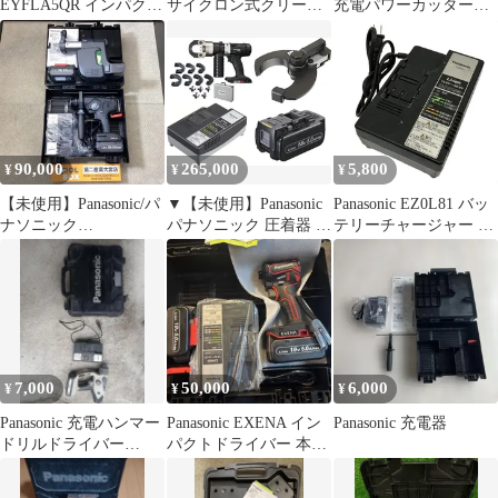
EYFLA5QR インパクト
サイクロン式クリーナ
充電パワーカッター
レンチ 付属品多数 純正
ー（黒）本体のみ
EZ45A2 マルノコ
品
EZ37A5X-B
90,000
265,000
5,800
¥
¥
¥
【未使用】Panasonic/パ
▼【未使用】Panasonic
Panasonic EZ0L81 バッ
ナソニック
パナソニック 圧着器 ケ
テリーチャージャー 急
EZ1HD1J18V-B 18V充
ーブルカッター刃 バッ
速充電 パナソニック 中
電ハンマードリル
テリー18V+充電器セッ
古 C11486925
【203】
ト EZ46A4K-B
EZ9X301 EZ9L54
EZ0L81
7,000
50,000
6,000
¥
¥
¥
Panasonic 充電ハンマー
Panasonic EXENA イン
Panasonic 充電器
ドリルドライバー
パクトドライバー 本体
EZ7840 セット
セット