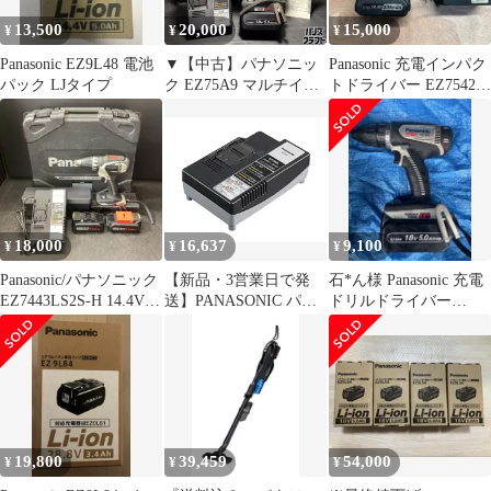
13,500
20,000
15,000
¥
¥
¥
Panasonic EZ9L48 電池
▼【中古】パナソニッ
Panasonic 充電インパク
パック LJタイプ
ク EZ75A9 マルチイン
トドライバー EZ7542
パクトドライバ
本体 充電器付き
18v5.0Ahバッテリ1個
+充電器EZ0L81付き
Panasonic
18,000
16,637
9,100
¥
¥
¥
Panasonic/パナソニック
【新品・3営業日で発
石*ん様 Panasonic 充電
EZ7443LS2S-H 14.4V充
送】PANASONIC パナ
ドリルドライバー
電自動変速ドリルドラ
ソニック パナソニック
EZ74A1 本体 充電器セ
イバ[203]
電工 (株) EZ0L81 5018
Panasonic 急速充電器
3608247
19,800
39,459
54,000
¥
¥
¥