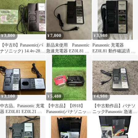
EZ0L81
3,800
7,000
3,980
¥
¥
¥
【中古B】Panasonic(パ
新品未使用 Panasonic
Panasonic 充電器
ナソニック) 14.4v-28.8v
急速充電器 EZ0L81 本
EZ0L81 動作確認済 電
急速充電器(スライド式
体
動工具用
リチウムイオン専用)
EZ0L81
3,100
5,480
4,980
¥
¥
¥
中古品。Panasonic 充電
【中古品】【0918】
【中古動作品】パナソ
器 EZ0L81 EZ0L21 本
Panasonic(パナソニッ
ニックPanasonic 急速充
体
ク) 14.4v4.2Ahリチウム
電器 EZ0L81●アクトツ
イオン電池パックLSタ
ール富山店●レ
イプ(適合充電器
EZ0L81) EZ9L45