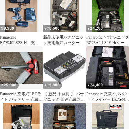
8,980
78,600
24,200
¥
¥
¥
Panasonic
新品未使用パナソニッ
Panasonic /パナソニック
EZ7940LS2S-H 充
ク充電角穴カッター
EZ75A2 LS2F-H(ケース
電 振動ドリル &
プロ14.4V4.2Ah EZ4543
記載) 充電式インパク
ドライバー
トレンチ 本体/バッテリ
EZ9L41・14.4V3.1Ah、
EZ9L4514.4V4.2Ah /充
電器EZ0L81 ※現状
品・14.4V・
4.2Ah（ト-67)
25,000
19,980
24,400
¥
¥
¥
Panasonic 充電式LEDラ
【 新品 未開封 】 パナ
Panasonic 充電インパク
イト バッテリー 充電器
ソニック 急速充電器
トドライバー EZ7544
セット
（スライド式リチウム
バッテリー2個
イオン電池専用）
EZ0L81 未使用 送料無
料