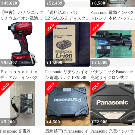
48,620
52,439
6,500
¥
¥
¥
応)EZ9L48ST
【中古】 パナソニック
『送料込み』パナ
Panasonic 電動インパク
リチウムイオン電池パ
EZ46A1X-H ディスクグ
トレンチ 本体 バッテリ
ック (Li-ion) 充電器セ
ラインダ 14.4V5.0A
ー 充電器セット
ット 18V 5.0Ah大容
量・高負荷対応LJタイ
プ EZ9L54 / 急速充電器
EZ0L81 (10.8V・14.4
93,307
14,800
24,800
¥
¥
¥
Ｐａｎａｓｏｎｉｃ
Panasonic リチウムイオ
パナソニックPanasonic
デュアル インパクト
ン電池パック EZ9L48
充電サイクロン式クリ
ドライバー １４．４
ーナー EZ37A5一式
Ｖ ５．０Ａｈセッ
ト 赤
5,200
4,500
22,000
¥
¥
¥
Panasonic 充電器
最終値下げPanasonic イ
Panasonic 充電インパク