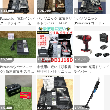
33,000
26,200
14,500
¥
¥
¥
Panasonic 電動インパ
パナソニック 充電ドリ
◇パナソニック
クトドライバー 充電
ルドライバー 14.4V
(Panasonic) コードレス
式 18V 5Ah 電池パ
EZ74A1LS2F-H
ハンマドリル
ックなし アタッチメ
EZ7880LN2S-B
ントなし
28.8V【八尾店】
EZ1PD1J18A1B
5,500
37,800
51,593
¥
¥
¥
Panasonic(パナソニッ
未使用に近い【領収書
Panasonic 充電ドリルド
ク) 急速充電器 スライ
発行可】パナソニック
ライバー
ド式リチウムイオン専
充電ドリルドライバー
EZ74A3PN2G-R
用 EZ0L81 電動工具 中
EZ1DD1J18D
古品 260719
5,480
21,100
39,657
¥
¥
¥