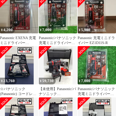
電ミニドライバー
EZ1D11S-R 未使用 送料
無料
4,200
7,000
5,980
¥
¥
¥
Panasonic EXENA 充電
Panasonic/パナソニック
Panasonic 充電ミニドラ
ミニドライバー
充電ミニドライバー
イバー EZ1D11S-R
EZ1D11S-R
EZ1D11S-B【町田店】
23,760
59,730
7,000
¥
¥
¥
☆パナソニック
【未使用】Panasonic/パ
Panasonic/パナソニック
(Panasonic) コードレス
ナソニック
充電ミニドライバー
ドリルドライバ
EZ1DD1J18D-R ☆ 充電
EZ1D11S-R【町田店】
EZ1D31T1R【八尾店】
ドリルドライバー
[IT_PONB0][岡イ]
[M04]