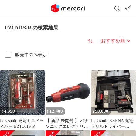
EZ1D11S-R の検索結果
並び替え
販売中のみ表示
4,850
12,480
50,000
¥
¥
¥
Panasonic 充電ミニドラ
【 新品 未開封 】 パナ
Panasonic EXENA 充電
イバー EZ1D11S-R
ソニックエレクトリッ
ドリルドライバー
クワークス EXENA 充
EZ1DD1N18D-B