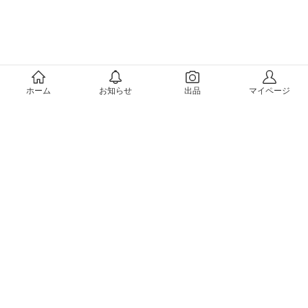
メルカリについて
ホーム
お知らせ
出品
マイページ
会社概要（運営会社）
採用情報
プレスリリース
公式ブログ
プレスキット
メルカリUS
メルカリShops
m department（エムデパ）
ヘルプ
ヘルプセンター（ガイド・お問い合わせ）
メルカリShopsでショップを開設する
メルカリShops ショップ管理画面にログイン
メルカリShops出店者向けガイド
お問い合わせ一覧