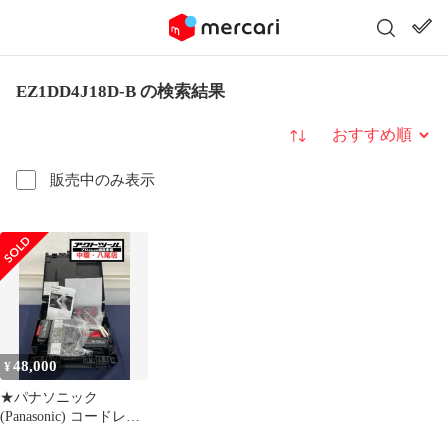
EZ1DD4J18D-B の検索結果
並び替え
販売中のみ表示
48,000
¥
★パナソニック
(Panasonic) コードレス
ドリルドライバー