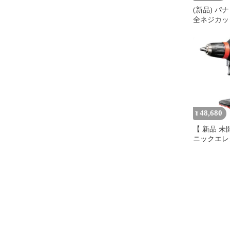
(新品) パ
全ネジカッ
EZ45A9LJ2
5.0Ah（
パックEZ9
電器EZ0L
4549980424
48,680
¥
【 新品 未開封
ニックエレ
ークス EX
ルドライバー
未使用 送