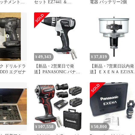
ッチメント
セット EZ7441 ＆
電器 バッテリー2個
4 エグゼナ
EZ7548（純正ケース付）
49,343
37,819
¥
¥
ク ドリルドラ
【新品・2営業日で発
【新品・7営業日以内発
1DD3 エグゼナ
送】PANASONIC パナソ
送】ＥＸＥＮＡ EZ1SX
ニック パナソニック
ユニバーサルホルソー6
Panasonic 充電自動変速ド
－160【沖縄離島販売不
リルド EZ7443X-H
可】
107,558
50,800
¥
¥