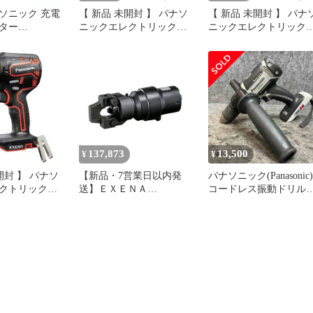
ナソニック 充電
【 新品 未開封 】 パナソ
【 新品 未開封 】 パナソ
ター
ニックエレクトリックワ
ニックエレクトリック
G-B 18V
ークス EXENA 充電ドリ
ークス EXENA 充電ド
LJタイプ）電池
ルドライバー 本体のみ
ルドライバー 本体のみ
L54×2個、充
EZ1DD3XR 未使用 送料
EZ1DD4XR 未使用 送料
81、ケース付き
無料
無料
421
137,873
13,500
¥
¥
 】 パナソ
【新品・7営業日以内発
パナソニック(Panasonic)
クトリックワ
送】ＥＸＥＮＡ
コードレス振動ドリル
ENA 充電ドリ
EZ9HX502 圧着アタッチ
ライバ EZ7950X-H 本体
 EZ1DD1XR
メント【沖縄離島販売不
のみ【桶川店】
料無料
可】