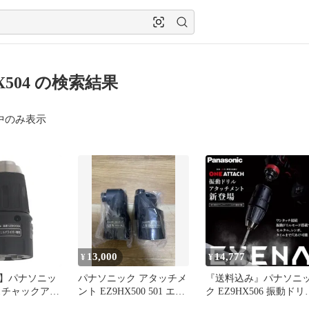
X504 の検索結果
中のみ表示
13,000
14,777
¥
¥
】パナソニッ
パナソニック アタッチメ
『送料込み』パナソニ
スチャックアタ
ント EZ9HX500 501 エグ
ク EZ9HX506 振動ドリ
Z9HX504
ゼナ
アタッチメント