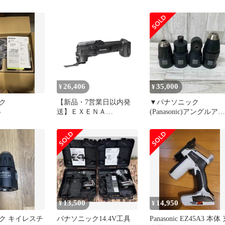
バ EZ1PD1J18D-R 18V レ
〇 充電振動ドリル＆ド
ッド/ブラック EZ9L54×2
イバー 本体のみ
個 充電器 EZ0L81 【新
[IT_6IU7P][知立][M04]
品】 32607K459
26,406
35,000
¥
¥
ック
【新品・7営業日以内発
▼パナソニック
B
送】ＥＸＥＮＡ
(Panasonic)アングルアタ
EZ1G31X-B 充電マルチ
ッチメント EZ9HX500
ツール 本体のみ
EZ9HX501 EZ9HX504
EZ1G31XB【沖縄離島販
EZ9HX506【柏店】
売不可】
13,500
14,950
¥
¥
ク キイレスチ
パナソニック14.4V工具
Panasonic EZ45A3 本体