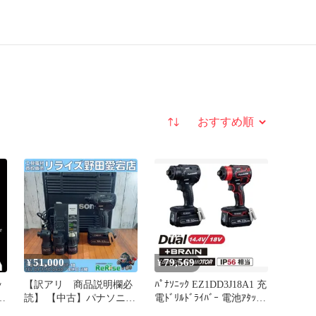
並び替え
51,000
79,569
¥
¥
ッ
【訳アリ 商品説明欄必
ﾊﾟﾅｿﾆｯｸ EZ1DD3J18A1 充
ル
読】 【中古】パナソニッ
電ﾄﾞﾘﾙﾄﾞﾗｲﾊﾞｰ 電池ｱﾀｯﾁﾒ
ク(Panasonic) コードレス
ﾝﾄ付