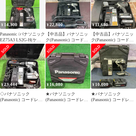
コツール知立店][M02]
時)14.4V4.2Ah電池パッ
ク×2個・充電器・ケー
ス付
14,300
22,800
11,680
¥
¥
¥
Panasonic /パナソニック
【中古品】パナソニッ
【中古品】パナソニッ
EZ75A3 LS2G-H(ケー
ク(Panasonic) コードレ
ク(Panasonic) コードレ
ス記載) 充電式インパ
ス振動ドリルドライバ
スインパクトドライバ
クトレンチ 本体/バッテ
EZ7950LJ2S-H コード
EZ7540LN2S-B【所沢
リEZ9L51・18V4.2Ah×
レスクリーナー
店】
２/充電器EZ0L81※現
EZ37A5 2台まとめ【東
状品・使用感有・経年
大和店】
劣化有・生産終了商品
(ト-65)
23,444
16,080
10,000
¥
¥
¥
◇パナソニック
★パナソニック
★パナソニック
(Panasonic) コードレス
(Panasonic) コードレス
(Panasonic) コードレス
ドリルドライバ
インパクトドライバー
インパクトドライバー
EZ74A1LS2G-H【川口
EZ75A7LS2G-R【川崎
EZ7544LS2S-B【八潮
店】
店】
店】