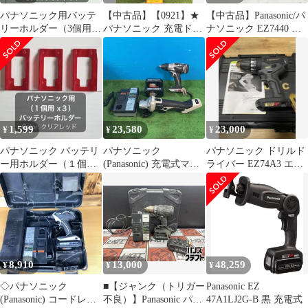
パナソニック用バッテ
【中古品】【0921】★
【中古品】Panasonic/パ
リーホルダー（3個用）
パナソニック 充電ドリ
ナソニック EZ7440 ☆
クリアレッド
ルドライバー EZ7440
充電ドリルドライバー
ITMZRJBBUL8G
[IT_BU5CE][知立]
[M04]
1,599
23,580
23,000
¥
¥
¥
パナソニック バッテリ
パナソニック
パナソニック ドリルド
ー用ホルダー（１個用
(Panasonic) 充電式マル
ライバー EZ74A3 エグ
×3）クリアレッド
チインパクトドライバ
ゼナ
EZ7548 充電式ディスク
グラインダ EZ4640 セ
ット 14.4V【岩槻店】
8,910
13,000
48,259
¥
¥
¥
◇パナソニック
■【ジャンク（トリガー
Panasonic EZ
(Panasonic) コードレス
不良）】Panasonic パナ
47A1LJ2G-B 黒 充電式