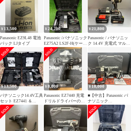
ドレス パナソニック
EZ9L54×2個 充電器
14.4V/18V EZ9L45◆
EZ0L81 【新品】
32607K459
13,500
24,200
21,800
¥
¥
¥
Panasonic EZ9L48 電池
Panasonic /パナソニック
Panasonic / パナソニッ
パック LJタイプ
EZ75A2 LS2F-H(ケース
ク 14.4V 充電式 マルチ
記載) 充電式インパク
インパクトドライバー
トレンチ 本体/バッテリ
EZ7548 【 バッテリー3
EZ9L41・14.4V3.1Ah、
個 充電器 】セット
EZ9L4514.4V4.2Ah /充
電器EZ0L81 ※現状
品・14.4V・
4.2Ah（ト-67)
13,500
8,000
18,000
¥
¥
¥
パナソニック14.4V工具
Panasonic EZ7440 充電
■【中古】Panasonic パ
セット EZ7441 ＆
ドリルドライバーのセ
ナソニック
EZ7548（純正ケース
ットです。
EZ7441LZ2S-H ドリル
付）
ドライバ 14.4V 3.0Ahバ
ッテリー
(EZ9L40)×2【ハンズク
ラフト宮崎新名爪店】