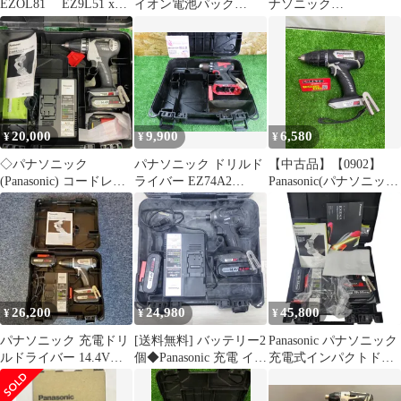
EZOL81 EZ9L51 x2
イオン電池パック
ナソニック
個付 純正品セット
14.4V 2.0Ah EZ9L47
EZ7940LS2S-H ☆ 14.4v
充電振動ドリル&ドラ
イバー [IT_FOGH4][岡
岩][M05]
20,000
9,900
6,580
¥
¥
¥
◇パナソニック
パナソニック ドリルド
【中古品】【0902】
(Panasonic) コードレス
ライバー EZ74A2
Panasonic(パナソニッ
ドリルドライバ
14.4/18Vモデル 本体 ケ
ク) 18V充電式ドリルド
EZ7443LS2S-H【町田
ース 中古品
ライバ ー 本体のみ
店】
EZ74A1
IT7PT8F2SPW6
26,200
24,980
45,800
¥
¥
¥
パナソニック 充電ドリ
[送料無料] バッテリー2
Panasonic パナソニック
ルドライバー 14.4V
個◆Panasonic 充電 イン
充電式インパクトドラ
EZ74A1LS2F-H
パクト ドライバー
イバ EZ1PD1J18D-R
EZ76A1 電動 工具 コー
18V レッド/ブラック