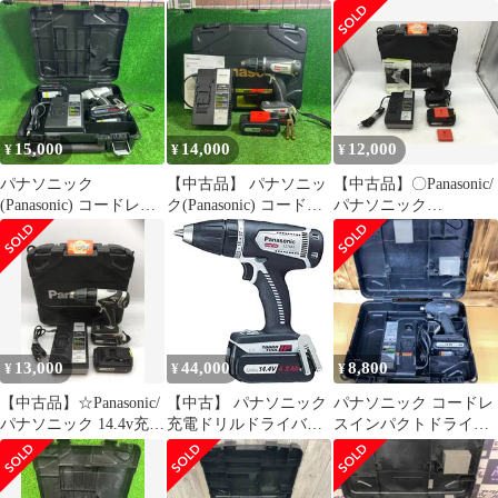
インパクトドライバ
ソニック EZ74A2LJ2G
EZ7540LN2S-B【越谷
ドライバドリル バッテ
店】
リー(EZ9L54)×2【ハン
ズクラフト宮崎新名爪
店】
15,000
14,000
12,000
¥
¥
¥
パナソニック
【中古品】 パナソニッ
【中古品】〇Panasonic/
(Panasonic) コードレス
ク(Panasonic) コードレ
パナソニック
インパクトドライバー
スドリルドライバ
14.4V/18V充電式インパ
EZ7544LS2S-B【藤沢
EZ74A1LS2F-H 【藤沢
クトドライバー
店】
店】
EZ75A7LS2G
[ITUE8UW4QJD2] [エ
コツール知立店][M02]
13,000
44,000
8,800
¥
¥
¥
【中古品】☆Panasonic/
【中古】 パナソニック
パナソニック コードレ
パナソニック 14.4v充電
充電ドリルドライバー
スインパクトドライバ
振動ドリル&ドライバ
EZ74A1 デュアル(
EZ7543LZ2ST1【越谷
ー EZ7940LS2S-H
14.4V/18V対応)サイデ
店】
[IT4TQLAFOGH4] [エ
ィングφ80mm(18V