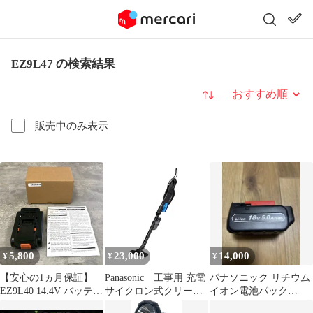
EZ9L47 の検索結果
並び替え
販売中のみ表示
5,800
23,000
14,000
¥
¥
¥
【安心の1ヵ月保証】
Panasonic 工事用 充電
パナソニック リチウム
EZ9L40 14.4V バッテリ
サイクロン式クリーナ
イオン電池パック
ー 3000mAh リチウムイ
ー（黒）本体のみ
EZ9L54S エグゼナ