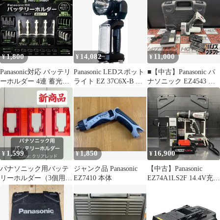
オン電池 互換品
EZ37A5X-B
1,800
14,082
11,000
¥
¥
¥
Panasonic対応 バッテリ
Panasonic LEDスポット
■【中古】Panasonic パ
ーホルダー 4連 蓄光ホ
ライト EZ 37C6X-B 本
ナソニック EZ4543 角
ワイト
体のみ
穴カッタ バッテリー
(EZ9L45/EZ9L47)×2 充
電器付 切断深
30mm【ハンズクラフト
宮崎新名爪店】
1,599
1,850
16,900
¥
¥
¥
パナソニック用バッテ
ジャンク品 Panasonic
【中古】Panasonic
リーホルダー（3個用）
EZ7410 本体
EZ74A1LS2F 14.4V充電
クリアレッド
ドリルドライバ
EZ74A1LS2F【202】