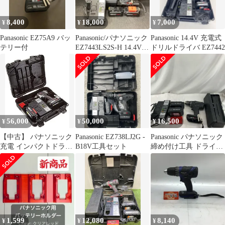
8,400
18,000
7,000
¥
¥
¥
Panasonic EZ75A9 バッ
Panasonic/パナソニック
Panasonic 14.4V 充電式
テリー付
EZ7443LS2S-H 14.4V充
ドリルドライバ EZ7442
電自動変速ドリルドラ
イバ[203]
56,000
50,000
16,500
¥
¥
¥
【中古】 パナソニック
Panasonic EZ738LJ2G -
Panasonic パナソニック
充電 インパクトドライ
B18V工具セット
締め付け工具 ドライバ
バー 14.4V LS電池セッ
ドリル EZ74A2 ブラッ
ト グレー
ク 充電器・充電池2
EZ75A1LS2F-H
個・ケース付 EZ74A2
ブラック
1,599
12,080
8,140
¥
¥
¥