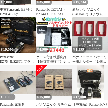
7,000
35,000
19,734
¥
¥
¥
中古Panasonic EZ7440
Panasonic EZ75A1・
新品 パナソニック
EZ9L41×2ケ
EZ74A3・EZ37A1 ま
(Panasonic) リチウムイ
とめ売り
オン電池パック (Li-ion)
14.4V 2.0Ah 薄型軽量
LFタイプ EZ9L47
19,500
4,980
1,599
¥
¥
¥
Panasonic
ケース付き状態良好
パナソニック バッテリ
EZ7544LS2ST1 ブラッ
【領収書発行可】ナシ
ー用ホルダー（１個用
ク&ゴールド限定
ョナル Panasonic(パナ
×3）クリアレッド
ソニック) 14.4v充電ド
リルドライバ EZ7440
11,000
15,000
12,000
¥
¥
¥
Panasonic 充電器
パナソニック リチウム
【中古品】Panasonic/パ