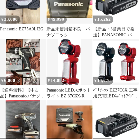
33,000
49,999
15,262
¥
¥
¥
Panasonic EZ75A9LJ2G
新品未使用箱不良 パ
【新品・3営業日で発
ナソニック
送】PANASONIC パナ
EZ1PD1J18D-R 充電イ
ソニック パナソニック
ンパクトドライバー
電池パック EZ9L47
6,000
14,082
14,776
¥
¥
¥
【送料無料】【中古
Panasonic LEDスポット
ﾊﾟﾅｿﾆｯｸ EZ37C6X 工事
品】Panasonic/パナソニ
ライト EZ 37C6X-R
用充電LEDｽﾎﾟｯﾄﾜｲﾄﾞﾗｲ
ック EZ7441 充電式ド
ﾄ
リルドライバ【ハンズ
クラフト島根出雲】