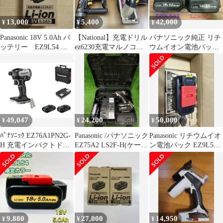
13,000
5,400
42,000
¥
¥
¥
Panasonic 18V 5.0Ah バ
【National】充電ドリル
パナソニック純正 リチ
ッテリー EZ9L54 パ
ez6230充電マルノコ
ウムイオン電池パック
ナソニック
ez3530 15.6v
EZ9L54 EZ9L54S
49,047
24,200
50,000
¥
¥
¥
ﾊﾟﾅｿﾆｯｸ EZ76A1PN2G-
Panasonic /パナソニック
Panasonic リチウムイオ
H 充電インパクトドラ
EZ75A2 LS2F-H(ケース
ン電池パック EZ9L54 4
イバー(グレー)18V PN
記載) 充電式インパク
個
タイプ電池セット
トレンチ 本体/バッテリ
EZ9L41・14.4V3.1Ah、
EZ9L4514.4V4.2Ah /充
電器EZ0L81 ※現状
品・14.4V・
4.2Ah（ト-67)
9,880
27,000
14,950
¥
¥
¥