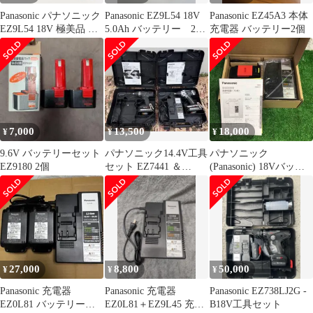
Panasonic パナソニック
Panasonic EZ9L54 18V
Panasonic EZ45A3 本体
EZ9L54 18V 極美品 電
5.0Ah バッテリー 2個
充電器 バッテリー2個
池パック
セット
7,000
13,500
18,000
¥
¥
¥
9.6V バッテリーセット
パナソニック14.4V工具
パナソニック
EZ9180 2個
セット EZ7441 ＆
(Panasonic) 18Vバッテ
EZ7548（純正ケース
リー+充電器セット
付）
EZ9L54ST (EZ9L54 ＋
EZ0L81)【町田店】
27,000
8,800
50,000
¥
¥
¥
Panasonic 充電器
Panasonic 充電器
Panasonic EZ738LJ2G -
EZ0L81 バッテリー
EZ0L81＋EZ9L45 充電
B18V工具セット