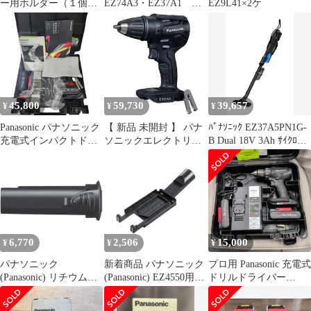
ー用ホルダー（１個用
EZ74A3・EZ37A1 ま
EZ9L41×2ケ
×3）クリアレッド
とめ売り
45,800
59,730
39,657
¥
¥
¥
Panasonic パナソニック
【 新品 未開封 】 パナ
ﾊﾟﾅｿﾆｯｸ EZ37A5PN1G-
充電式インパクトドラ
ソニックエレクトリッ
B Dual 18V 3Ah ｻｲｸﾛﾝ
イバ EZ1PD1J18D-R
クワークス EXENA 充
式ｸﾘｰﾅｰ 黒
18V レッド/ブラック
電ドリルドライバー 本
EZ9L54×2個 充電器
体のみ EZ1DD4XB 未
EZ0L81 【新品】
使用 送料無料
32607K459
6,770
2,506
15,000
¥
¥
¥
パナソニック
新着商品 パナソニック
プロ用 Panasonic 充電式
(Panasonic) リチウムイ
(Panasonic) EZ4550用集
ドリルドライバー
オン電池パック (Li-ion)
じん機アダプター 電動
EZ74A2
3.6V 1.5Ah LAタイプ
工具 充電ジグソー 建築