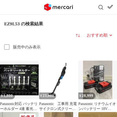
EZ9L53 の検索結果
並び替え
販売中のみ表示
1,800
23,000
28,999
¥
¥
¥
Panasonic対応 バッテリ
Panasonic 工事用 充電
Panasonic リチウムイオ
ーホルダー 4連 蓄光ホ
サイクロン式クリーナ
ンバッテリー 18V
ワイト
ー（黒）本体のみ
3.0Ah 充電器