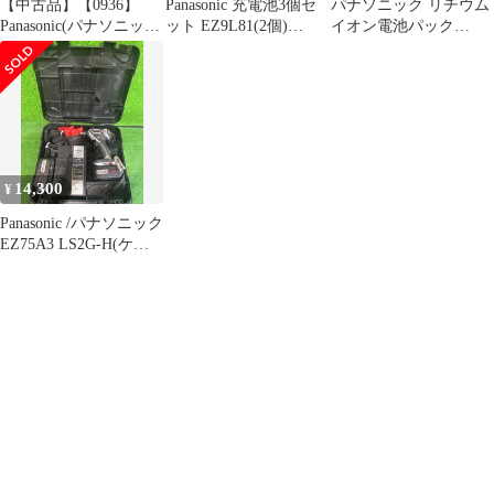
【中古品】【0936】
Panasonic 充電池3個セ
パナソニック リチウム
Panasonic(パナソニッ
ット EZ9L81(2個)
イオン電池パック
ク) 18v5.0Ahバッテリ
EZ9L81(1個)【川越
EZ9L54 エグゼナ
x2+充電器セット
店】
EZ9L54x2+EZ0L81
ITFPK3Q6P0K4
14,300
¥
Panasonic /パナソニック
EZ75A3 LS2G-H(ケー
ス記載) 充電式インパ
クトレンチ 本体/バッテ
リEZ9L51・18V4.2Ah×
２/充電器EZ0L81※現
状品・使用感有・経年
劣化有・生産終了商品
(ト-65)