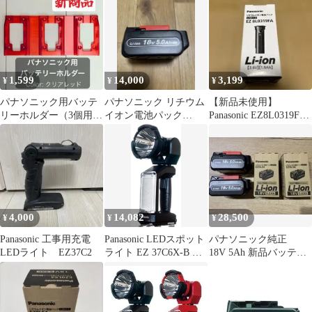
EZ37A5X-B
1,599
14,000
3,199
¥
¥
¥
パナソニック用バッテ
パナソニック リチウム
【新品未使用】
リーホルダー（3個用）
イオン電池パック
Panasonic EZ8L0319FA
クリアレッド
EZ9L54S エグゼナ
3.6V 電池パック
4,000
14,082
28,500
¥
¥
¥
Panasonic 工事用充電
Panasonic LEDスポット
パナソニック純正
LEDライト EZ37C2
ライト EZ 37C6X-B 本
18V 5Ah 新品バッテリ
体のみ
ー EZ9L54