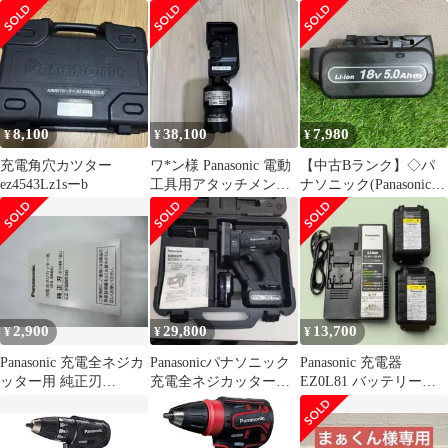
EZ9L54 2個
池1個
8,100
38,100
7,980
¥
¥
¥
充電角穴カツター
ワ*ン様 Panasonic 電動
【中古Bランク】◇パ
ez4543Lz1sーb
工具用アタッチメント
ナソニック(Panasonic)
本体EZ9HX503
リチウムイオンバッテ
リー 18V/5.0Ah
EZ9L54◇アクトツール
富山店◇レジ
2,900
29,800
13,700
¥
¥
¥
Panasonic 充電全ネジカ
Panasonicパナソニック
Panasonic 充電器
ッター用 純正刃
充電全ネジカッター
EZ0L81 バッテリー
EZ9SBW30
EZ45A8
EZ9L51×2個