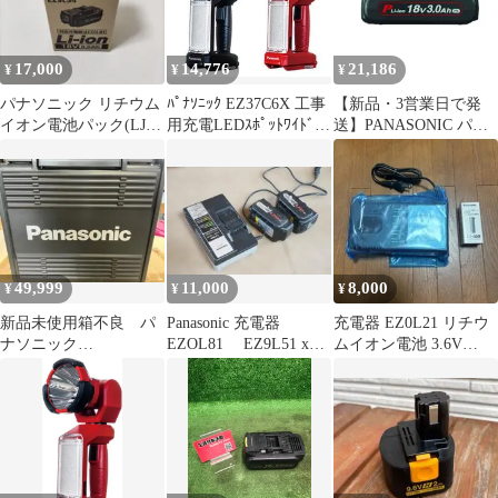
17,000
14,776
21,186
¥
¥
¥
パナソニック リチウム
ﾊﾟﾅｿﾆｯｸ EZ37C6X 工事
【新品・3営業日で発
イオン電池パック(LJタ
用充電LEDｽﾎﾟｯﾄﾜｲﾄﾞﾗｲ
送】PANASONIC パナ
イプ) EZ9L54 18V
ﾄ
ソニック パナソニック
電池パック 18V 3.0Ah
EZ9L53
49,999
11,000
8,000
¥
¥
¥
新品未使用箱不良 パ
Panasonic 充電器
充電器 EZ0L21 リチウ
ナソニック
EZOL81 EZ9L51 x2
ムイオン電池 3.6V
EZ1PD1J18D-R 充電イ
個付 純正品セット
EZ8L0319FA
ンパクトドライバー