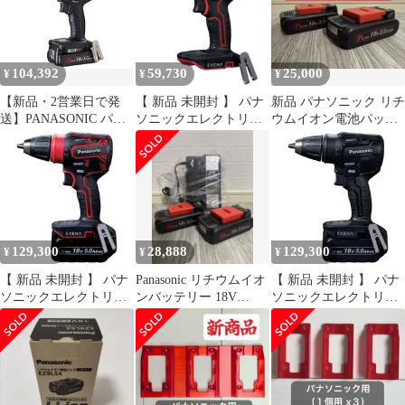
104,392
59,730
25,000
¥
¥
¥
【新品・2営業日で発
【 新品 未開封 】 パナ
新品 パナソニック リチ
送】PANASONIC パナ
ソニックエレクトリッ
ウムイオン電池パック
ソニック パナソニック
クワークス EXENA 充
18V 3Ah EZ9L53 2個
充電ドリルドライバー
電ドリルドライバー 本
EZ74A3 デュアル
体のみ EZ1DD4XR 未
(14.4V／18V対応)タッ
使用 送料無料
プモード搭載 18V軽量
3.0Ah電池パック×2
個・...
129,300
28,888
129,300
¥
¥
¥
【 新品 未開封 】 パナ
Panasonic リチウムイオ
【 新品 未開封 】 パナ
ソニックエレクトリッ
ンバッテリー 18V
ソニックエレクトリッ
クワークス EXENA 充
3.0Ah 充電器
クワークス EXENA 充
電ドリルドライバー
電ドリルドライバー
EZ1DD4J18DR 未使用
EZ1DD4J18DB 未使用
送料無料
送料無料