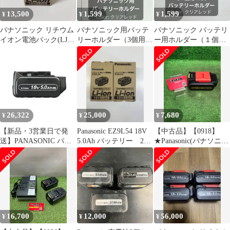
13,500
1,599
1,599
¥
¥
¥
パナソニック リチウム
パナソニック用バッテ
パナソニック バッテリ
イオン電池パック(LJタ
リーホルダー（3個用）
ー用ホルダー（１個用
イプ) EZ9L54 18V
クリアレッド
×3）クリアレッド
26,322
25,000
7,680
¥
¥
¥
【新品・3営業日で発
Panasonic EZ9L54 18V
【中古品】【0918】
送】PANASONIC パナ
5.0Ah バッテリー 2個
★Panasonic(パナソニッ
ソニック パナソニック
セット
ク) 18v5.0Ah電池パッ
電池パック 18V 5.0Ah
クLJタイプ(適合充電器
EZ9L54
EZ0L81) EZ9L54
IT5AI8JW2S02
16,700
12,000
56,000
¥
¥
¥