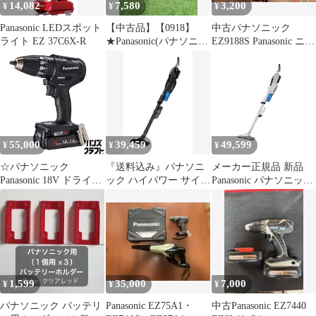
14,082
7,580
3,200
¥
¥
¥
Panasonic LEDスポット
【中古品】【0918】
中古パナソニック
ライト EZ 37C6X-R
★Panasonic(パナソニッ
EZ9188S Panasonic ニッ
ク) 18v5.0Ah電池パッ
ケル水素電池パック
クLJタイプ(適合充電器
EZ0L81) EZ9L54
ITHVQ9QZD6UG
55,000
39,459
49,599
¥
¥
¥
☆パナソニック
『送料込み』パナソニ
メーカー正規品 新品
Panasonic 18V ドライバ
ック ハイパワー サイク
Panasonic パナソニック
ドリル EZ74A3PN2G-B
ロンクリーナー 18V 黒
工事用 充電サイクロン
本体のみ バッテリ×2
色
式クリーナー
個・充電器付 未使用品
EZ37A5PN1G-W
18V3.0Ah電池付 白
1,599
35,000
7,000
¥
¥
¥
パナソニック バッテリ
Panasonic EZ75A1・
中古Panasonic EZ7440