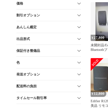
[AC電源/2.0
価格
R1380DB-
料無料
割引オプション
あんしん鑑定
27,800
¥
出品形式
未開封品/Edif
Bluetoo
保証付き整備品
台
色
発送オプション
配送料の負担
12,800
¥
タイムセール割引率
Edifier R
美品 リモコン