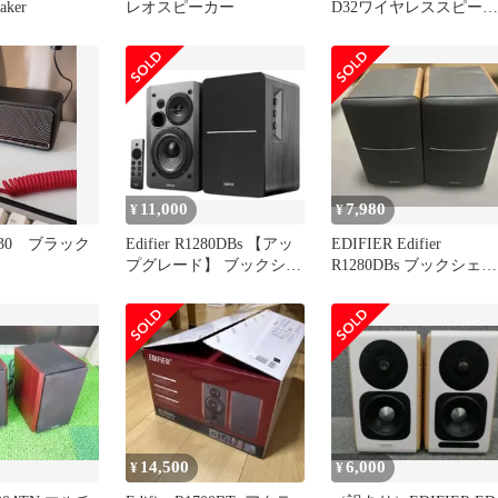
aker
レオスピーカー
D32ワイヤレススピーカ
ー 本体 ブラック
11,000
7,980
¥
¥
mp230 ブラック
Edifier R1280DBs 【アッ
EDIFIER Edifier
プグレード】 ブックシェ
R1280DBs ブックシェル
ルフスピーカー
フ スピーカー
14,500
6,000
¥
¥