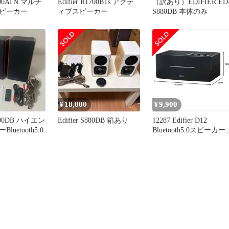
1800ATN マルチ
Edifier R1700BTs アクテ
（訳あり）EDIFIER ED
ピーカー
ィブスピーカー
S880DB 本体のみ
18,000
9,900
¥
¥
2000DB ハイエン
Edifier S880DB 箱あり
12287 Edifier D12
uetooth5.0
Bluetooth5.0スピーカー
ブ黒