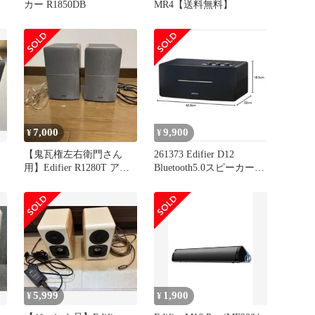
カー R1850DB
MR4【送料無料】
7,000
9,900
¥
¥
【鬼瓦権左右衛門さん
261373 Edifier D12
用】Edifier R1280T アク
Bluetooth5.0スピーカー
ティブスピーカー
黒
5,999
1,900
¥
¥