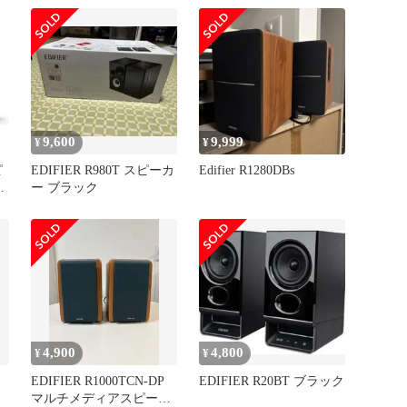
9,600
9,999
¥
¥
ピ
EDIFIER R980T スピーカ
Edifier R1280DBs
ク
ー ブラック
，
チ
密
ブ
4,900
4,800
¥
¥
テ
EDIFIER R1000TCN-DP
EDIFIER R20BT ブラック
マルチメディアスピーカ