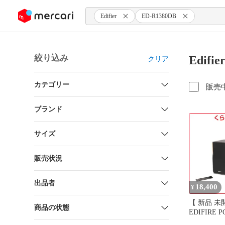
ンツにスキップ
Edifier
ED-R1380DB
絞り込み
Edifi
クリア
カテゴリー
販売
ブランド
サイズ
販売状況
出品者
18,400
¥
【 新品 未
商品の状態
EDIFIRE
Bluetoot