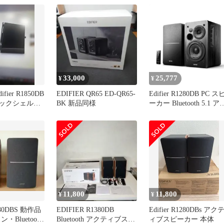
ch] ED-
BR-A 未使用 送
33,000
25,777
¥
¥
ier R1850DB
EDIFIER QR65 ED-QR65-
Edifier R1280DB PC ス
thブックシェルフ2
BK 新品同様
ーカー Bluetooth 5.1 ア
ティブブックシェルフ
ブルートゥー
ス/RCA/AUX/光/同軸入
力，内蔵アンプ-4イン
ドライバー＆5インチツ
イーター，42W出力，
【アップグレード】精
リモコン，ターンテー
ル
11,800
11,800
¥
¥
1280DBS 動作品
EDIFIER R1380DB
Edifier R1280DBs アク
・Bluetooth
Bluetooth アクティブスピ
ィブスピーカー 本体