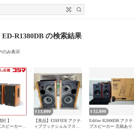
er ED-R1380DB の検索結果
中のみ表示
13,000
32,800
¥
¥
開封 】
【美品】EDIFIER アクテ
Edifier R2000DB アク
 PCスピーカー
ィブブックシェルフスピ
ブスピーカー 元箱あり
h接続 ブラウン
ーカー R1280Ts
動作確認済み