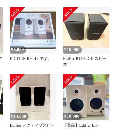
ー 本体
5,000
10,900
¥
¥
 ス
EDIFIER R20BT です。
Edifier R1280DBs スピー
カー
14,000
10,000
¥
¥
Edifier アクティブスピー
【美品】Edifier ED-