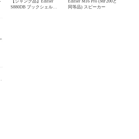
-
【ジャンク品】Edifier
Edifier M16 Pro (MF200と
S880DB ブックシェルフ
同等品) スピーカー
スピーカー リモコン付