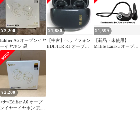
2,200
1,880
1,599
¥
¥
¥
Edifier A6 オープンイヤ
【中古】ヘッドフォン
【新品・未使用】
ーイヤホン 黒
EDIFIER R1 オープン
Mr.life Earaku オープン
イヤー完全ワイヤレス
イヤーイヤホン
イヤホン (グレー)
[EDF200161]
2,200
¥
<ナ>Edifier A6 オープ
ンイヤーイヤホン 完全
ワイヤレスイヤホン ブ
ラック