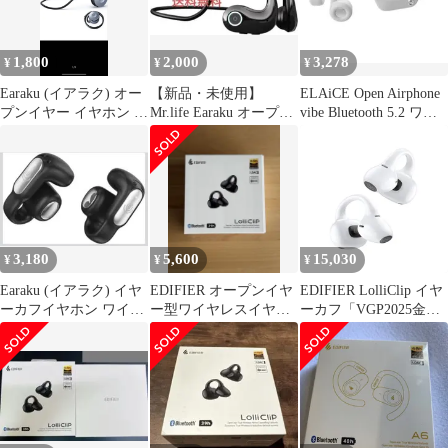
1,800
2,000
3,278
¥
¥
¥
Earaku (イアラク) オー
【新品・未使用】
ELAiCE Open Airphone
プンイヤー イヤホン ワ
Mr.life Earaku オープン
vibe Bluetooth 5.2 ワイ
イヤレスイヤホン
イヤーイヤホン
ヤレスイヤフォン エレ
ス 知立倉庫
3,180
5,600
15,030
¥
¥
¥
Earaku (イアラク) イヤ
EDIFIER オープンイヤ
EDIFIER LolliClip イヤ
ーカフイヤホン ワイヤ
ー型ワイヤレスイヤフ
ーカフ「VGP2025金
レスイヤホンオープン
ォン Lolli Clip 新同
賞」ハイレゾ
イヤー
LDAC/SBC対応 13mm
大口径ドライバー 6つ
の高感度マイク Google
Fast Pairに対応 通話ノ
イズキャンセリング 寝
ホン 音漏れ防止 最大39