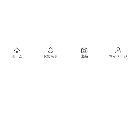
メルカリについて
ホーム
お知らせ
出品
マイページ
会社概要（運営会社）
採用情報
プレスリリース
公式ブログ
プレスキット
メルカリUS
メルカリShops
m department（エムデパ）
ヘルプ
ヘルプセンター（ガイド・お問い合わせ）
メルカリShopsでショップを開設する
メルカリShops ショップ管理画面にログイン