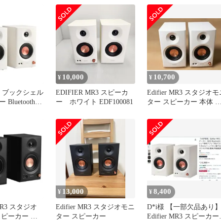
ブラック ED-MR3-BK 
使用 送料無料
10,000
10,700
¥
¥
MR3 ブックシェル
EDIFIER MR3 スピーカ
Edifier MR3 スタジオ
luetooth
ー ホワイト EDF100081
ター スピーカー 本体 
ゾ 36W モニタ
ワイト
ー ルーム補正
/RCA/AUX
mm/ヘッドホン端
-40kHz スタ
音楽/映
13,000
8,400
¥
¥
 MR3 スタジオ
Edifier MR3 スタジオモニ
D*i様 【一部欠品あり
スピーカー 本
ター スピーカー
Edifier MR3 スピーカー