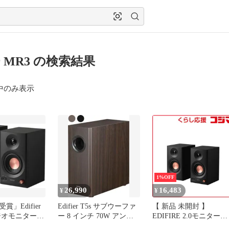
ier MR3 の検索結果
中のみ表示
1%OFF
26,990
16,483
¥
¥
受賞」Edifier
Edifier T5s サブウーファ
【 新品 未開封 】
タジオモニタース
ー 8 インチ 70W アンプ
EDIFIRE 2.0モニタース
6W
内蔵 （薄型ニ
ピーカーシステム MR3