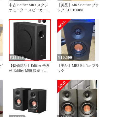
中古 Edifier MR3 スタジ
【美品】MR3 Edifier ブラ
オモニター スピーカー
ック EDF100081
本体
25,989
10,500
¥
¥
スピ
【特価商品】Edifier 全系
【美品】MR3 Edifier ブラ
列 Edifier M90 接続（ケ
ック
ーブル同梱）｜ M60
AUX/RCA MR3 3.5mm
MR4 ｜ MR5 ｜ G2000
35Hz~115Hz G2000Pro 周
波数特性 G1000II （薄型
ニューデザイン） 等