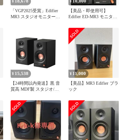
18,678
10,000
¥
¥
「VGP2025受賞」Edifier
【美品・即使用可】
MR3 スタジオモニタース
Edifier ED-MR3 モニター
ピーカー 36W Bluetooth
スピーカー ケーブル付
5.4 ルーム補正 ハイレゾ
専用アプリ TRSバラン
ス/RCA/AUX入力 3.5mm/
ヘッドホン端子出力
52Hz-40kHz スタジオ/作
曲/音楽/映画
15,538
11,000
¥
¥
【24時間以内発送】黒 音
【美品】MR3 Edifier ブラ
質高 MDF製 スタジオ/作
ック
曲/音楽/映画鑑賞用 52Hz-
40kHz 3.5mm/ヘッドホン
端子出力 TRSバラン
ス/RCA/AUX入力 専用ア
プリ ハイレゾ ルーム補
正 5.4 Bluetooth スタジオ
モニタースピーカー「20