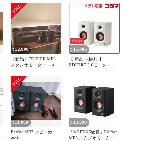
未
1%OFF
12,000
16,483
¥
¥
モニ
【新品】EDIFIER MR3
【 新品 未開封 】
ホ
スタジオモニター スピ
EDIFIRE 2.0モニタース
ーカー 黒
ピーカーシステム MR3
ホワイト ED-MR3-WH 未
使用 送料無料
11,000
19,690
¥
¥
】
Edifier MR3 スピーカー
「VGP2025受賞」Edifier
本体
MR3 スタジオモニタース