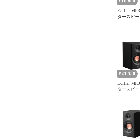
10,800
¥
Edifier 
タースピー
白 ハイレ
21,530
¥
Edifier 
タースピー
「VGP202
Bluetooth
補正 ハイ
リ TRSバ
ス/RCA/AU
ヘッドホン
52Hz-40k
曲/音楽/映e