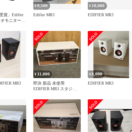
9,500
10,000
¥
¥
受賞」Edifier
Edifier MR3
EDIFIER MR3
タジオモニタース
 Bluetooth
ム補正 ハイレゾ
TRSバラン
X入力 3.5mm/
端子出力
Hz スタジオ/作
11,000
8,000
¥
¥
FIER MR3
即決 新品 未使用
EDIFIER MR3
EDIFIER MR3 スタジオ
モニタースピーカー