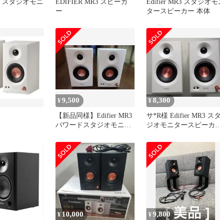
MR3 スタジオモニ
EDIFIER MR3 スピーカ
Edifier MR3 スタジオ
ー
タースピーカー 本体
9,500
8,300
¥
¥
【新品同様】Edifier MR3
サ*R様 Edifier MR3 ス
パワードスタジオモニタ
ジオモニタースピーカ
ースピーカー ホワイト
ホワイト
10,000
9,800
¥
¥