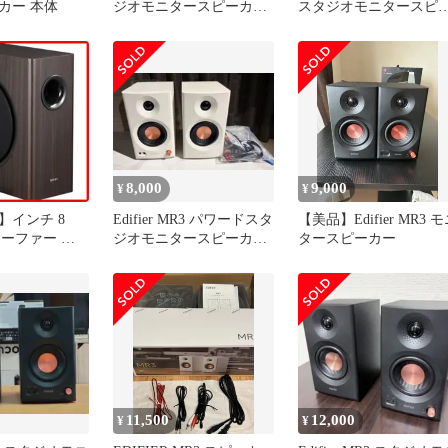
カー 本体
ジオモニタースピーカー
スタジオモニタースピ
ホワイト
カー 本体
8,000
9,000
¥
¥
】インチ 8
Edifier MR3 パワードスタ
【美品】Edifier MR3 
ウーファー ア
ジオモニタースピーカー
タースピーカー
アクティブスピ
ホワイト
薄型ニューデザ
数特性 T5s
z｜0°/180° 位
.5mm (エディ
UX/RCA 接続
梱）｜ Edif
11,500
12,000
¥
¥