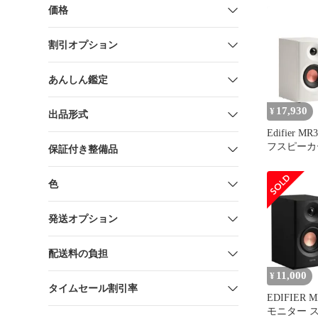
価格
割引オプション
あんしん鑑定
17,930
¥
出品形式
Edifier 
フスピーカー B
保証付き整備品
5.4 ハイレ
ースピーカ
色
TRSバランス
入力 3.5
子出力 52Hz
発送オプション
ジオ/作曲/
f455f130
配送料の負担
11,000
¥
タイムセール割引率
EDIFIER
モニター 