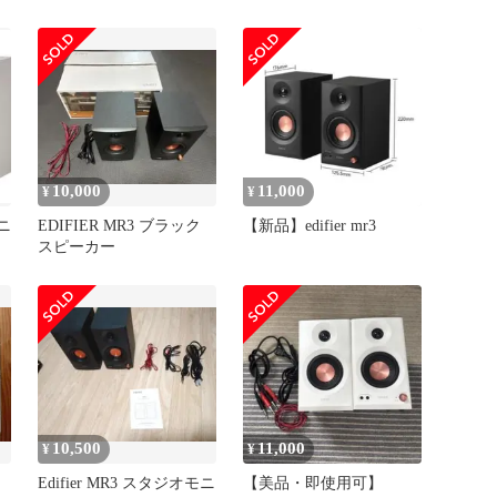
ピーカー 36W Bluetooth
5.4 ルーム補正 ハイレゾ
専用アプリ TRSバラン
ス/RCA/AUX入力 3.5mm/
ヘッドホン端子出力
52Hz-40kHz スタジオ
0c9acbe8
10,000
11,000
¥
¥
モニ
EDIFIER MR3 ブラック
【新品】edifier mr3
スピーカー
10,500
11,000
¥
¥
Edifier MR3 スタジオモニ
【美品・即使用可】