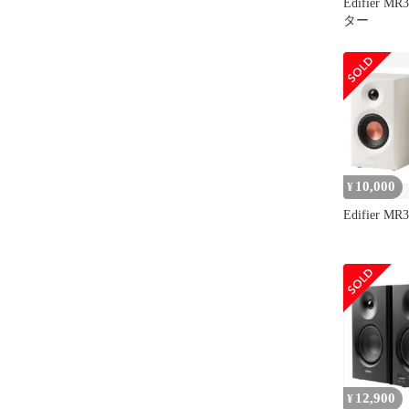
Edifier 
ター
10,000
¥
Edifier MR3
12,900
¥