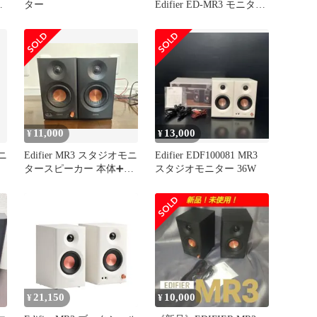
ー
ター
Edifier ED-MR3 モニター
スピーカー ケーブル付
11,000
13,000
¥
¥
モニ
Edifier MR3 スタジオモニ
Edifier EDF100081 MR3
タースピーカー 本体➕ケ
スタジオモニター 36W
ーブル3種類
21,150
10,000
¥
¥