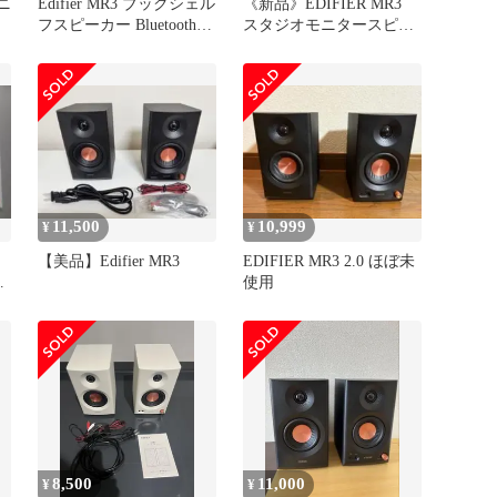
モニ
Edifier MR3 ブックシェル
《新品》EDIFIER MR3
フスピーカー Bluetooth
スタジオモニタースピー
5.4 ハイレゾ 36W モニタ
カー ブラック
ースピーカー ルーム補正
TRSバランス/RCA/AUX
入力 3.5mm/ヘッドホン端
子出力 52Hz-40kHz スタ
ジオ/作曲/音楽/映画鑑賞
用 専用★m
11,500
10,999
¥
¥
タ
【美品】Edifier MR3
EDIFIER MR3 2.0 ほぼ未
ー
使用
8,500
11,000
¥
¥