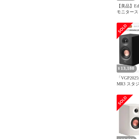
【美品】Edif
モニタース
ック
13,180
¥
「VGP2025
MR3 ス
ピーカー 3