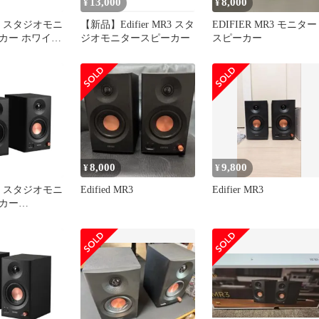
13,000
8,000
¥
¥
MR3 スタジオモニ
【新品】Edifier MR3 スタ
EDIFIER MR3 モニター
カー ホワイト
ジオモニタースピーカー
スピーカー
ゾ
8,000
9,800
¥
¥
MR3 スタジオモニ
Edified MR3
Edifier MR3
カー
5受賞」
 5.4 36W ルーム
レゾ 専用アプ
ラン
X入力 3.5mm/
端子出力
Hz スタジオ/作