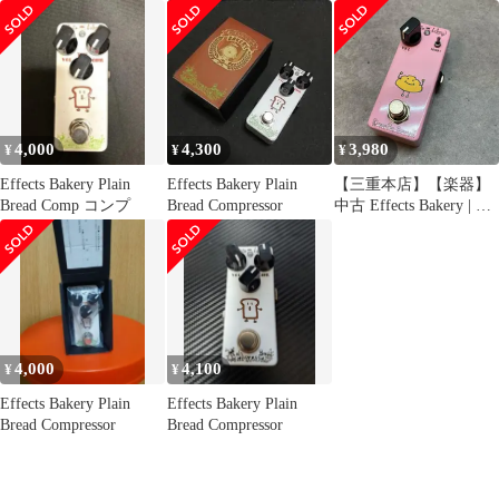
4,000
4,300
3,980
¥
¥
¥
Effects Bakery Plain
Effects Bakery Plain
【三重本店】【楽器】
Bread Comp コンプ
Bread Compressor
中古 Effects Bakery | エ
フェクツベーカリー エ
フェクター Cream Pan
Booster 【472】
4,000
4,100
¥
¥
Effects Bakery Plain
Effects Bakery Plain
Bread Compressor
Bread Compressor