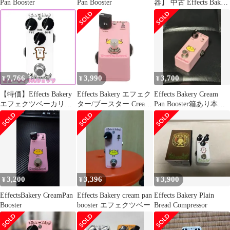
Pan Booster
Pan Booster
器】 中古 Effects Bakery
| エフェクツベーカリー
エフェクター Cream
Pan Booster 【472】
7,766
3,990
3,700
¥
¥
¥
【特価】Effects Bakery
Effects Bakery エフェク
Effects Bakery Cream
エフェクツベーカリー
ター/ブースター Cream
Pan Booster箱あり本日
Plain Bread Compressor
Pan Booster ABランク
発送
[EB-PBCn] / コンプレッ
63
サー ミニペダル ギター
ベース エフェクター
3,200
3,396
3,900
¥
¥
¥
EffectsBakery CreamPan
Effects Bakery cream pan
Effects Bakery Plain
Booster
booster エフェクツベー
Bread Compressor