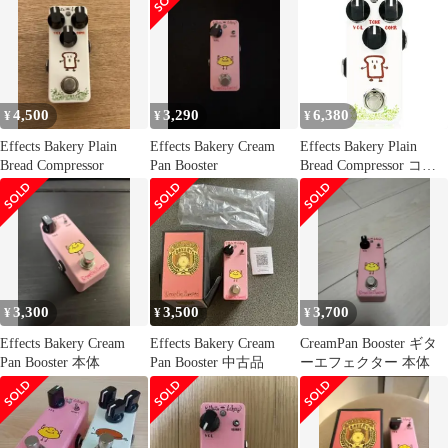
PAN BOOSTER /
a52406【箱付き | ブー
スター】
4,500
3,290
6,380
¥
¥
¥
Effects Bakery Plain
Effects Bakery Cream
Effects Bakery Plain
Bread Compressor
Pan Booster
Bread Compressor コン
プレッサー エフェクツ
ベーカリー
3,300
3,500
3,700
¥
¥
¥
Effects Bakery Cream
Effects Bakery Cream
CreamPan Booster ギタ
Pan Booster 本体
Pan Booster 中古品
ーエフェクター 本体