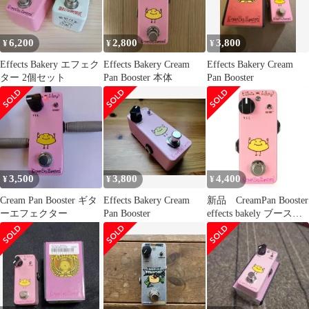
6,200
2,800
3,800
¥
¥
¥
Effects Bakery エフェク
Effects Bakery Cream
Effects Bakery Cream
ター 2個セット
Pan Booster 本体
Pan Booster
3,500
3,800
4,400
¥
¥
¥
Cream Pan Booster ギタ
Effects Bakery Cream
新品 CreamPan Booster
ーエフェクター
Pan Booster
effects bakely ブースタ
ー