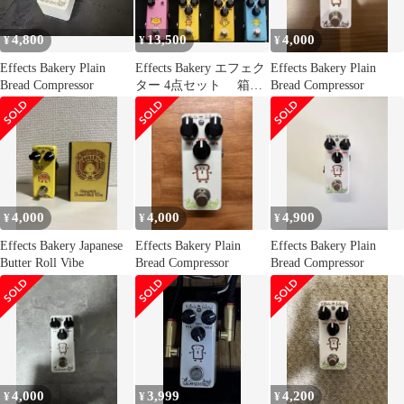
4,800
13,500
4,000
¥
¥
¥
Effects Bakery Plain
Effects Bakery エフェク
Effects Bakery Plain
Bread Compressor
ター 4点セット 箱付
Bread Compressor
き
4,000
4,000
4,900
¥
¥
¥
Effects Bakery Japanese
Effects Bakery Plain
Effects Bakery Plain
Butter Roll Vibe
Bread Compressor
Bread Compressor
4,000
3,999
4,200
¥
¥
¥