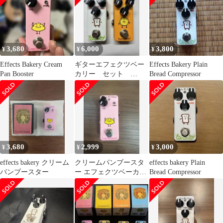
3,680
6,000
3,800
¥
¥
¥
Effects Bakery Cream
ギターエフェクツベー
Effects Bakery Plain
Pan Booster
カリー セット
Bread Compressor
Effects Bakery
3,680
2,999
3,000
¥
¥
¥
effects bakery クリーム
クリームパンブースタ
effects bakery Plain
パンブースター
ー エフェクツベーカリ
Bread Compressor
ー