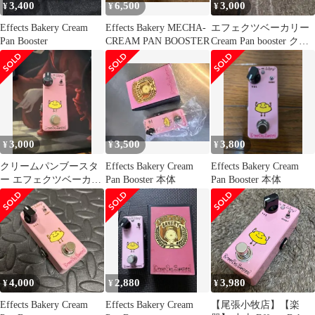
3,400
6,500
3,000
¥
¥
¥
Effects Bakery Cream
Effects Bakery MECHA-
エフェクツベーカリー
Pan Booster
CREAM PAN BOOSTER
Cream Pan booster クリ
ーンブースター
3,000
3,500
3,800
¥
¥
¥
クリームパンブースタ
Effects Bakery Cream
Effects Bakery Cream
ー エフェクツベーカリ
Pan Booster 本体
Pan Booster 本体
ー
4,000
2,880
3,980
¥
¥
¥
Effects Bakery Cream
Effects Bakery Cream
【尾張小牧店】【楽