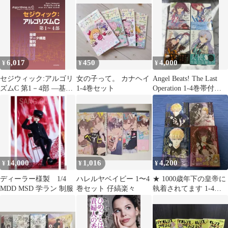
★第1刷
6,017
450
4,000
¥
¥
¥
セジウィック:アルゴリ
女の子って。 カナヘイ
Angel Beats! The Last
ズムC 第1－4部 ―基
1-4巻セット
Operation 1-4巻帯付初
礎・データ構造・整
版
列・探索―
14,000
1,016
4,200
¥
¥
¥
ディーラー様製 1/4
ハレルヤベイビー 1〜4
★ 1000歳年下の皇帝に
MDD MSD 学ラン 制服
巻セット 仔縞楽々
執着されてます 1-4巻
特典付き ★