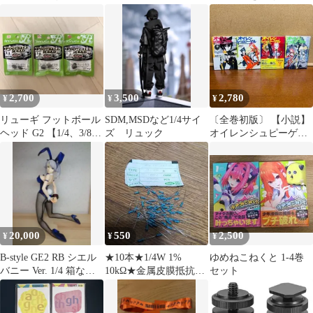
DVDセット
号セット アシェット 未
使用
2,700
3,500
2,780
¥
¥
¥
リューギ フットボール
SDM,MSDなど1/4サイ
〔全巻初版〕 【小説】
ヘッド G2 【1/4、3/8、
ズ リュック
オイレンシュピーゲル
1/2oz】 タングステン
1巻～4巻 全巻
20,000
550
2,500
¥
¥
¥
B-style GE2 RB シエル
★10本★1/4W 1%
ゆめねこねくと 1-4巻
バニー Ver. 1/4 箱なし
10kΩ★金属皮膜抵抗器
セット
ジャンク品
10セット