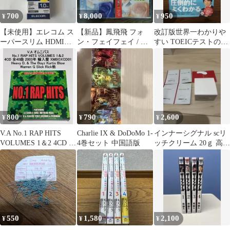
700
8,000
950
¥
¥
¥
【未使用】エレコム ス
【新品】鳳飛飛 フォ
改訂版世界一わかりや
ーパースリム HDMIケ
ン・フェイフェイ / 國
すい TOEICテストの授
ーブル 1m 4K対応
語懷念老歌專輯1〜4
業[Part 1‐4 リスニング]
CD4枚セット
800
790
2,600
¥
¥
¥
V.A No.1 RAP HITS
Charlie IX & DoDoMo 1-
インナーシグナル scリ
VOLUMES 1＆2 4CD 全
4巻セット 中国語版
ッチクリーム 20ｇ 高保
40曲
湿クリーム サンプル
1g×4個
550
1,580
2,100
¥
¥
¥