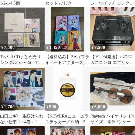
1/2-1/4 5個
セット ひじき
ジ・ウイッチ コレクタ
ーズ・ボックス1〈4枚
組〉
7,500
1,450
7,500
¥
¥
¥
TrySail CDまとめ売り
【送料込み】P.As.(プラ
【9/1-9/4発送】パロマ
シングル1st〜15th アル
イベートアクターズ)
ガスコンロ エブリシェ
バム1st〜4th
1〜4 巻
フ EVERY CHEF
1,700
500
6,800
¥
¥
¥
山田ユギ/一生続けられ
【NEWERAニューエラ
Playtech バイオリン 1/4
ない仕事 1～4巻＋1冊
ステッカー／即納・24
サイズ 本体 弓 ケース
＋小冊子
時間以内発送】7 1/4
付き