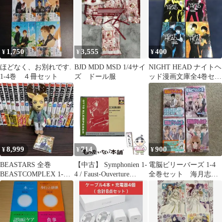
1,750
3,555
400
¥
¥
¥
ほどなく、お別れです.
BJD MDD MSD 1/4サイ
NIGHT HEAD ナイトヘ
1-4巻 ４冊セット
ズ ドール服
ッド漫画文庫全4巻セッ
ト 立野真琴 飯田譲
治
8,999
714
900
¥
¥
¥
BEASTARS 全巻
【中古】 Symphonien 1-
電脳ビリーバーズ 1-4
BEASTCOMPLEX 1-4
4 / Faust-Ouverture
全巻セット 海月志穂
巻 + ルイ ぬいぐるみ
[import] / Otto
子
Klemperer、Robert
Schumann、
Philharmonia Orchestra、
New Philharmonia