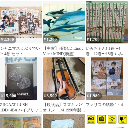
井紀雄; Eins:Vier_03
りません! １〜４巻
セット
2,300
1,200
1,700
¥
¥
¥
シャニマスえぶりでい
【中古】邦楽CD Eins：
いみちぇん! 1巻〜4
1~4巻 セット
Vier / MIND(廃盤)
巻 12巻〜18巻 いみち
ぇん！✖️1% 全12冊まと
め売り
15,000
3,500
1,980
¥
¥
¥
ZIIGAAT LUSH
⁠【現状品】スズキ バイ
ファリスの結婚 1～4
1DD+4BA ハイブリッド
オリン 1/4 1990年製
有線イヤホン
ケース付