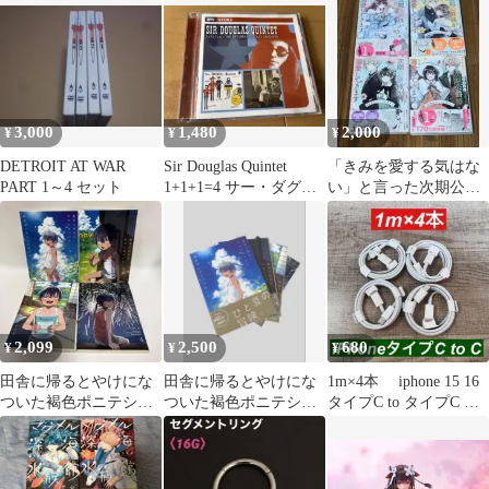
【MECR18003/49880300
10236】C20338
3,000
1,480
2,000
¥
¥
¥
DETROIT AT WAR
Sir Douglas Quintet
「きみを愛する気はな
PART 1～4 セット
1+1+1=4 サー・ダグラ
い」と言った次期公爵
ス
様がなぜか溺愛してき
ます 1〜4巻
2,099
2,500
680
¥
¥
¥
田舎に帰るとやけにな
田舎に帰るとやけにな
1m×4本 iphone 15 16
ついた褐色ポニテショ
ついた褐色ポニテショ
タイプC to タイプC 純
タがいる 全巻 1〜4 完
タがいる 1-4巻 完結
正品同等
結セット
セット