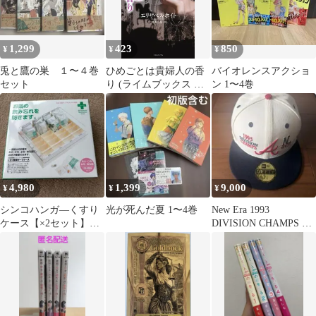
1,299
423
850
¥
¥
¥
兎と鷹の巣 １〜４巻
ひめごとは貴婦人の香
バイオレンスアクショ
セット
り (ライムブックス ホ
ン 1〜4巻
1-4)／エリザベス・ホ
イト
4,980
1,399
9,000
¥
¥
¥
シンコハンガ―くすり
光が死んだ夏 1〜4巻
New Era 1993
ケース【×2セット】
DIVISION CHAMPS キ
Life-Aid ・ 1日4回分
ャップ 7 1/4