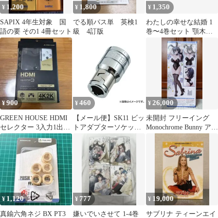
1,200
1,800
1,350
¥
¥
¥
SAPIX 4年生対象 国
でる順パス単 英検1
わたしの幸せな結婚 1
語の要 その1 4冊セット
級 4訂版
巻〜4巻セット 顎木あ
くみ
900
460
26,000
¥
¥
¥
GREEN HOUSE HDMI
【メール便】SK11 ビッ
未開封 フリーイング
セレクター 3入力1出力
トアダプターソケット
Monochrome Bunny アオ
4K2K対応
SBA2 4977292851428
イ バニー 1/4
[1/4インチ 六角軸ビッ
ト]
1,120
777
19,000
¥
¥
¥
真鍮六角ネジ BX PT3
嫌いでいさせて 1-4巻
サブリナ ティーンエイ