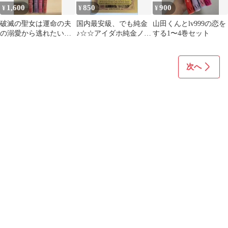
1,600
850
900
¥
¥
¥
破滅の聖女は運命の夫
国内最安級、でも純金
山田くんとlv999の恋を
の溺愛から逃れたい
♪☆☆アイダホ純金ノー
する1〜4巻セット
1〜4巻 まなづき
ト1/4GOLDBACK７.７
mg☆☆
次へ