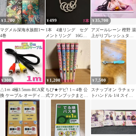
1,700
499
35,700
¥
¥
¥
マグメル深海水族館1〜
1本 4連リング セグ
アズールレーン 樫野 湯
4巻
メントリング 16G内
上がりプレッシュタイ
径10mm ボディピアス
ム1/4完成品 フィギュア
300
1,200
7,500
¥
¥
¥
△1ｍ 4極3.5mm-RCA変
ちび★デビ! 1～4巻 公
スナップオン ラチェッ
換 ケーブル オーディオ
式ファンブックまとめ
トハンドル 1/4 スイベ
ステレオ AV
売り 【バラ売り可】
ル