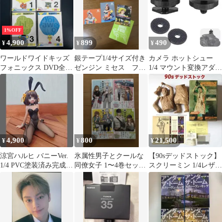
1%OFF
4,900
899
490
¥
¥
¥
ワールドワイドキッズ
銀テープ1/4サイズ付き
カメラ ホットシュー
フォニックス DVD全巻
ゼンジン ミセス フォ
1/4 マウント変換アダプ
1～4
トカード
ター
4,900
800
21,500
¥
¥
¥
涼宮ハルヒ バニーVer.
氷属性男子とクールな
【90sデッドストック】
1/4 PVC塗装済み完成品
同僚女子 1〜4巻セット
スクリーミン 1/4レザー
涼宮ハルヒの憂鬱
殿ヶ谷美由記
フェイス ソフビキット
当時物