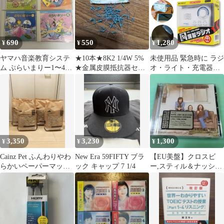
690
550
1,280
¥
¥
¥
ヤマハ音楽教育システ
★10本★8K2 1/4W 5%
未使用品 緊急時に ラジ
ム ぷらいまりー1〜4
★金属皮膜抵抗器セッ
オ・ライト・充電器・
CDセット
ト
サイレンの1台4役 手回
し充電 乾電池 備蓄ラジ
オ ECO-3 緊急 災害時
防災グッズ AM/FMラジ
オ 懐中電灯 LEDライト
サイレン機能 携帯電話
スマホ充電 防災セット
3,350
3,230
1,300
¥
¥
¥
避難 長期保管
Cainz Pet ふんわりやわ
New Era 59FIFTY ブラ
【EU美盤】クロスビ
らかいペーパーマット
ック キャップ 7 1/4
ー,スティル＆ナッシュ
1kg 4袋セット
(1st)＋4 HDCDリマスタ
ー