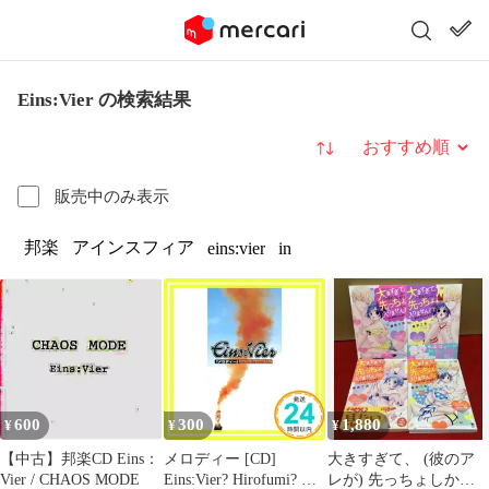
Eins:Vier の検索結果
並び替え
販売中のみ表示
邦楽
アインスフィア
eins:vier
in
600
300
1,880
¥
¥
¥
【中古】邦楽CD Eins：
メロディー [CD]
大きすぎて、 (彼のア
Vier / CHAOS MODE
Eins:Vier? Hirofumi? 坂
レが) 先っちょしか入