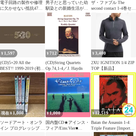
電子回路の製作や修理
男子だと思っていた幼
ザ・ファブル The
に欠かせない抵抗47Ω
馴染との新婚生活がう
second contact 1-4巻セッ
定格電力 1/4W許容差:
まくいきすぎる件につ
ト
±1%
いて1-4巻初版完結
1,597
712
3,400
¥
¥
¥
(CD)5×20 All the
(CD)String Quartets
2XU IGNITION 1/4 ZIP
BEST!! 1999-2019 (初回
Op.74,1-4／J. Haydn
TOP【新品】
限定盤1) (4CD+1DVD-
A) - 嵐／
1,000
1,000
12,519
現在 ¥
¥
¥
ソードアート・オンラ
国内盤CD★アインス・
Baian the Assassin 1-4:
イン プログレッシブ 1-
フィア/Eins:Vier■
Triple Feature [Import
4巻セット
SONG REMAINS TH
USA Zone 1] [DVD]_02