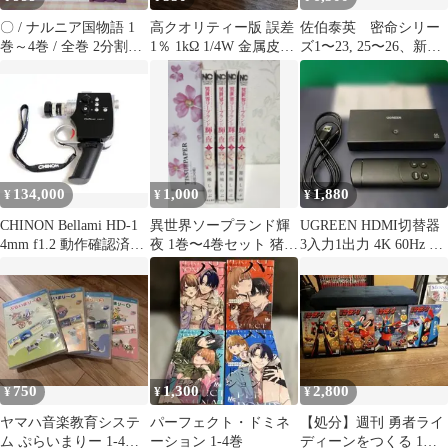
〇 / ナルニア国物語 1
高クオリティー版 誤差
佐伯泰英 密命シリー
巻～4巻 / 全巻 2分割出
1％ 1kΩ 1/4W 金属皮膜
ズ1〜23, 25〜26、新・
品 / C・S・ルイス
抵抗 20本セット
酔いどれ小籐次シリー
ズ1〜4巻
134,000
1,000
1,880
¥
¥
¥
CHINON Bellami HD-1
異世界ソープランド輝
UGREEN HDMI切替器
4mm f1.2 動作確認済
夜 1巻〜4巻セット 猪熊
3入力1出力 4K 60Hz リ
み 美品
しのぶ
モコン付き
750
1,300
2,800
¥
¥
¥
ヤマハ音楽教育システ
パーフェクト・ドミネ
【処分】週刊 勇者ライ
ム ぷらいまりー 1-4
ーション 1-4巻
ディーンをつくる 1〜4