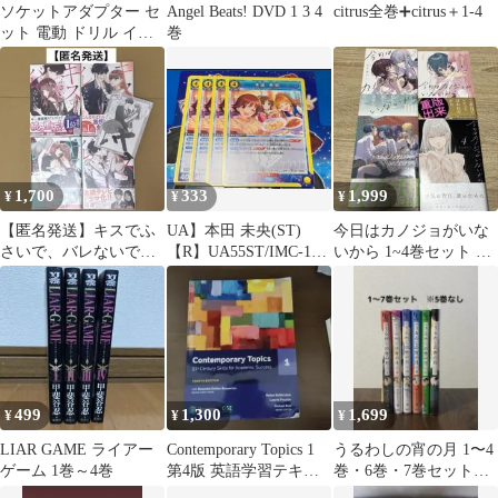
ソケットアダプター セ
Angel Beats! DVD 1 3 4
citrus全巻➕citrus＋1-4
ット 電動 ドリル イン
巻
パクト ドライバー 1/4
6.3
1,700
333
1,999
¥
¥
¥
【匿名発送】キスでふ
UA】本田 未央(ST)
今日はカノジョがいな
さいで、バレないで。1
【R】UA55ST/IMC-1-
いから 1~4巻セット 倉
巻〜4巻セット ※特典
111 4枚
見幾代子
付き
499
1,300
1,699
¥
¥
¥
LIAR GAME ライアー
Contemporary Topics 1
うるわしの宵の月 1〜4
ゲーム 1巻～4巻
第4版 英語学習テキス
巻・6巻・7巻セット★
ト
透明カバー付★帯あり