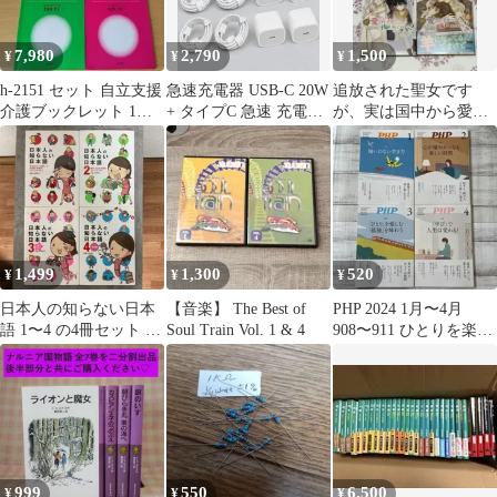
Orchestra
7,980
2,790
1,500
¥
¥
¥
h-2151 セット 自立支援
急速充電器 USB-C 20W
追放された聖女です
介護ブックレット 1〜4
+ タイプC 急速 充電ケ
が、実は国中から愛さ
水 歩行と排泄 認知症
ーブル 1M 4セット
れすぎてて怖いんです
けど!? 1〜4巻
1,499
1,300
520
¥
¥
¥
日本人の知らない日本
【音楽】 The Best of
PHP 2024 1月〜4月
語 1〜4 の4冊セット 完
Soul Train Vol. 1 & 4
908〜911 ひとりを楽し
結作品
む孤独を味わう
999
550
6,500
¥
¥
¥