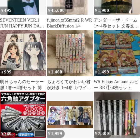
495
45,000
1,900
¥
¥
¥
SEVENTEEN VER.1
fujinon xf35mmf2 R WR
アンダー・ザ・ドーム
JUN HAPPY JUN DAY
BlackDiffusion 1/4
1〜4巻セット 文春文庫
BIRTHDAY PACKAGE
スティーヴン・キング
1/4
999
1,400
1,499
¥
¥
¥
明日ちゃんのセーラー
ちょろくてかわいい君
WS Happy Autumn ルビ
服 1巻〜4巻セット 博
が好き 1~4巻 カワイイ
ー RR ① 4枚セット
なんて聞いてない!! 1~5
巻
780
1,999
7,300
¥
¥
¥