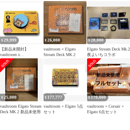
ガド
29,999
26,000
28,000
¥
¥
¥
【新品未開封】
vaultroom × Elgato
Elgato Stream Deck Mk.2
vaultroom x
Stream Deck MK.2
夜よいちコラボ
ElgatoWaveXLR
25,000
177,777
170,000
¥
¥
¥
vaultroom Elgato Stream
vaultroom × Elgato 5点
vaultroom × Corsair ×
Deck MK.2 新品未使用
セット
Elgato 6点セット