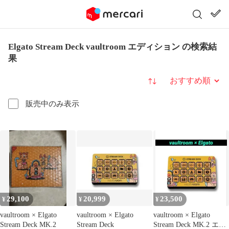
Elgato Stream Deck vaultroom エディション の検索結
果
並び替え
販売中のみ表示
29,100
20,999
23,500
¥
¥
¥
vaultroom × Elgato
vaultroom × Elgato
vaultroom × Elgato
Stream Deck MK.2
Stream Deck
Stream Deck MK.2 エル