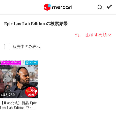
Epic Lux Lab Edition の検索結果
並び替え
販売中のみ表示
43,780
¥
【JLab公式】新品 Epic
Lux Lab Edition ワイヤ
レスヘッドホン 黒 白