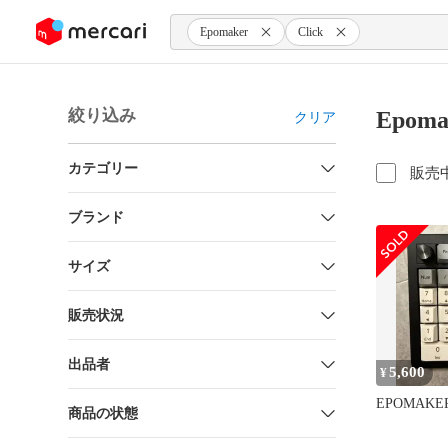
ンツにスキップ
Epomaker
Click
絞り込み
Epom
クリア
カテゴリー
販売
ブランド
サイズ
販売状況
出品者
5,600
¥
EPOMAKER
商品の状態