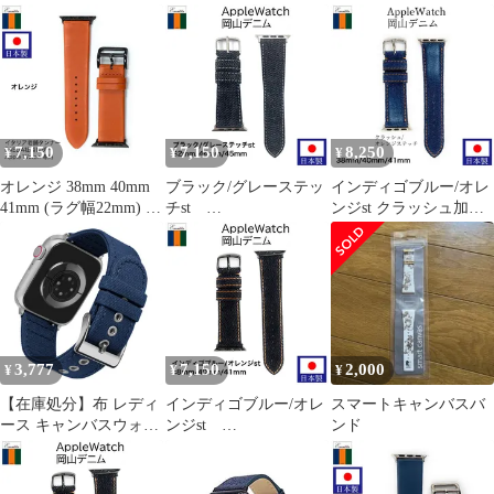
ム
帆布 ホワイト
7,150
7,150
8,250
¥
¥
¥
オレンジ 38mm 40mm
ブラック/グレーステッ
インディゴブルー/オレ
41mm (ラグ幅22mm) ア
チst
ンジst クラッシュ加工
ップルウォッチ バンド
42mm/44mm/45mm アッ
38mm/40mm/41mmアッ
おしゃれ スマートウォ
プルウォッチ専用 バン
プルウォッチ専用 バン
ッチ Apple Watch専用ス
ド Emitta エミッタ ベル
ド Emitta エミッタ ベル
トラップ Emitta エミッ
ト インディゴ ノンウォ
ト インディゴ Apple
タ EFA-OR
ッシュ Apple Watch 交
Watch 交換 EDCA-IO
換 EDA-AG
3,777
7,150
2,000
¥
¥
¥
【在庫処分】布 レディ
インディゴブルー/オレ
スマートキャンバスバ
ース キャンバスウォッ
ンジst
ンド
チ交換ベルト メンズ ア
38mm/40mm/41mm アッ
ップルウォッチバンド
プルウォッチ専用 バン
互換 コンパチブル コン
ド Emitta エミッタ ベル