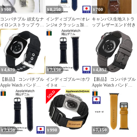
ョン）) 職人が最高の
900
8,250
700
¥
¥
¥
付け心地を追求 バン
コンパチブル 頑丈なナ
インディゴブルー/オレ
キャンバス生地ストラ
イロンストラップ ウォ
ンジst クラッシュ加工
ップ レザーエンド付き
ッチバンド 38/40/41mm
42mm/44mm/45mm アッ
プルウォッチ専用 バン
ド Emitta エミッタ ベル
ト インディゴ Apple
Watch 交換 EDCA-IO
4,679
7,150
4,852
¥
¥
¥
【新品】 コンパチブル
インディゴブルー/ホワ
【新品】 コンパチブル
Apple Watch バンド
イトst
Apple Watch バンド
49mm 46mm 45mm
38mm/40mm/41mm アッ
49mm 46mm 45mm
44mm 42mm 41mm
プルウォッチ専用 バン
44mm 42mm 41mm
40mm 38mm 互換 アッ
ド Emitta エミッタ ベル
40mm 38mm 互換 アッ
プルウォッチバンド メ
ト インディゴ ノンウォ
プルウォッチバンド メ
ンズ レディース 布 キ
ッシュ Apple Watch 交
ンズ レディース 布 キ
ャンバスウォッチ交換
換 EDA-IW
ャンバスウォッチ交換
ベルト コンパチブル
ベルト コンパチブル
7,150
990
7,150
¥
¥
¥
iWatch ベルトS 1
iWatch ベルトS 1