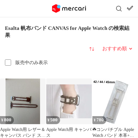
Esalta 帆布バンド CANVAS for Apple Watch の検索結
果
並び替え
販売中のみ表示
800
500
780
¥
¥
¥
Apple Watch用 レザー＆
Apple Watch用 キャンバ
☘️コンパチブル Apple
キャンバス バンド スリ
ス
Watch バンド 本革+綿