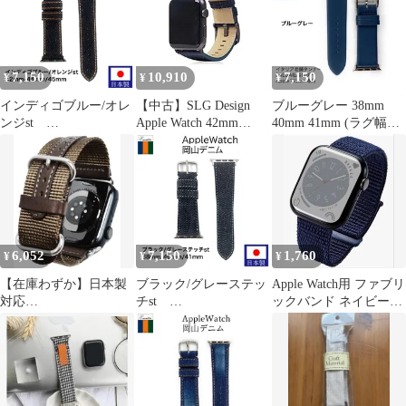
パチブル 38mm iWatch
ト インディゴ ノンウォ
40mm 41mm 42mm ベル
ッシュ Apple Watch 交
トSeries 44mm 45mm
換 EDA-IO
Ultra3/Ultra 46mm 49m
7,150
10,910
7,150
¥
¥
¥
インディゴブルー/オレ
【中古】SLG Design
ブルーグレー 38mm
ンジst
Apple Watch 42mm
40mm 41mm (ラグ幅
42mm/44mm/45mm アッ
44mm用 バンド キャン
22mm) アップルウォッ
プルウォッチ専用 バン
バス地 本革 Wax Canvas
チ バンド おしゃれ ス
ド Emitta エミッタ ベル
ネイビー アップルウォ
マートウォッチ Apple
ト インディゴ ノンウォ
ッチ ベルト series1
Watch専用ストラップ
ッシュ Apple Watch 交
series2 series3 series4
Emitta エミッタ EFA-
換 EDA-IO
BL
6,052
7,150
1,760
¥
¥
¥
【在庫わずか】日本製
ブラック/グレーステッ
Apple Watch用 ファブリ
対応
チst
ックバンド ネイビー
Ultra2/Ultra/10/9/8/7/6/5/
38mm/40mm/41mm アッ
49mm 45mm …
4/3/2/1 ベルト
プルウォッチ専用 バン
(44mm/45mm/46mm/49
ド Emitta エミッタ ベル
mm レザー ナイロン
ト インディゴ ノンウォ
watch apple カーキオリ
ッシュ Apple Watch 交
ーブ（穴革補強バージ
換 EDA-AG