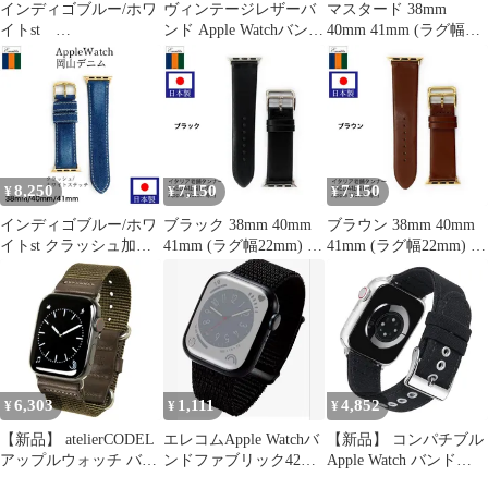
インディゴブルー/ホワ
ヴィンテージレザーバ
マスタード 38mm
イトst
ンド Apple Watchバンド
40mm 41mm (ラグ幅
42mm/44mm/45mm アッ
42mm本革男女兼用
22mm) アップルウォッ
プルウォッチ専用 バン
チ バンド おしゃれ ス
ド Emitta エミッタ ベル
マートウォッチ Apple
ト インディゴ ノンウォ
Watch専用ストラップ
ッシュ Apple Watch 交
Emitta エミッタ EFA-Y
換 EDA-IW
8,250
7,150
7,150
¥
¥
¥
インディゴブルー/ホワ
ブラック 38mm 40mm
ブラウン 38mm 40mm
イトst クラッシュ加工
41mm (ラグ幅22mm) ア
41mm (ラグ幅22mm) ア
38mm/40mm/41mmアッ
ップルウォッチ バンド
ップルウォッチ バンド
プルウォッチ専用 バン
おしゃれ スマートウォ
おしゃれ スマートウォ
ド Emitta エミッタ ベル
ッチ Apple Watch専用ス
ッチ Apple Watch専用ス
ト インディゴ Apple
トラップ Emitta エミッ
トラップ Emitta エミッ
Watch 交換 EDCA-IW
タ EFA-A
タ EFA-B
6,303
1,111
4,852
¥
¥
¥
【新品】 atelierCODEL
エレコムApple Watchバ
【新品】 コンパチブル
アップルウォッチ バン
ンドファブリック42mm
Apple Watch バンド
ド 職人が最高の付け心
41mm 40mm …
49mm 46mm 45mm