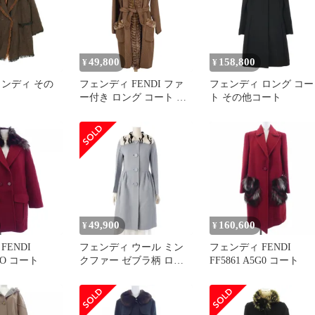
49,800
158,800
¥
¥
フェンディ その
フェンディ FENDI ファ
フェンディ ロング コー
ー付き ロング コート ノ
ト その他コート
ーカラー アウター その
他コート ブラウン レデ
ィース 【中古】
49,900
160,600
¥
¥
FENDI
フェンディ ウール ミン
フェンディ FENDI
5GO コート
クファー ゼブラ柄 ロン
FF5861 A5G0 コート
グ コート アウター
FF8372 ライトブルー
38【中古】