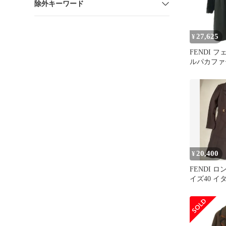
除外キーワード
27,625
¥
FENDI フ
ルパカファ
ト ブラック
20,400
¥
FENDI 
イズ40 イ