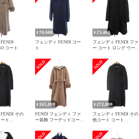
70,600
23,400
¥
¥
FENDI
フェンディ FENDI コー
フェンディ FENDI ファ
5GO コート
ト
ー コート ロング ウー
ブラック 44
165,800
272,000
¥
¥
FENDI その
FENDI フェンディ ファ
フェンディ FENDI その
コート
ー装飾 フーデッドコート
他コート コート
NOF1AJR48 ム
その他コート
FF0736APNOF1AJR48 
 ウール コー
ーンライト ウール コー
ス 新品
ト レディース 未使用