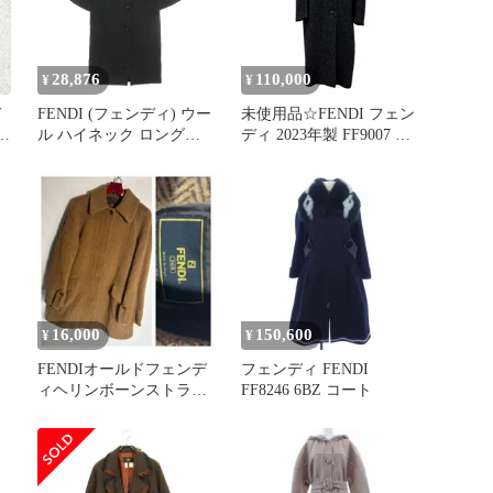
28,876
110,000
¥
¥
デ
FENDI (フェンディ) ウー
未使用品☆FENDI フェン
ー
ル ハイネック ロングコ
ディ 2023年製 FF9007 シ
カ
ート ブラック レディー
ルク混 アニマル柄 ツイ
ス FF5586
ードロングコート ブラッ
ク 38 イタリア製 正規品
レディース
16,000
150,600
¥
¥
FENDIオールドフェンデ
フェンディ FENDI
ィヘリンボーンストライ
FF8246 6BZ コート
プ織りアルパカモヘアロ
ングコート