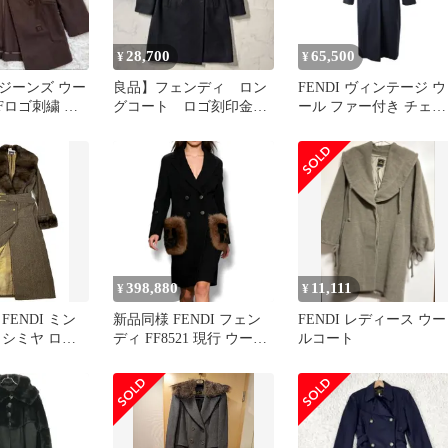
28,700
65,500
¥
¥
ジーンズ ウー
良品】フェンディ ロン
FENDI ヴィンテージ ウ
Fロゴ刺繍 イ
グコート ロゴ刻印金
ール ファー付き チェス
ラウン 40 美
具 Lサイズ ウール
ター コート
ダブル パープル
398,880
11,111
¥
¥
FENDI ミン
新品同様 FENDI フェン
FENDI レディース ウー
カシミヤ ロン
ディ FF8521 現行 ウール
ルコート
アウター 金ボ
フォックス FF柄 ロング
ルド金具 茶色
コート ブラック サイズ
レディース
40