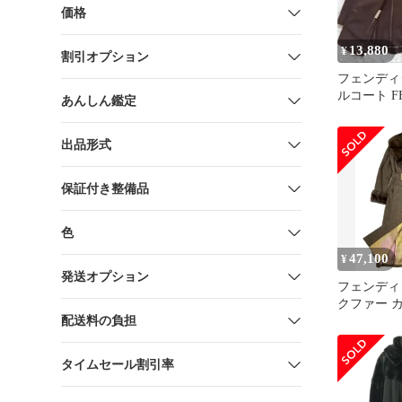
価格
13,880
¥
割引オプション
フェンディ
ルコート F
あんしん鑑定
タリア製 ブ
品
出品形式
保証付き整備品
色
47,100
¥
発送オプション
フェンディ 
クファー 
配送料の負担
グコート 
タン ゴー
ブラウン 
タイムセール割引率
♪A11