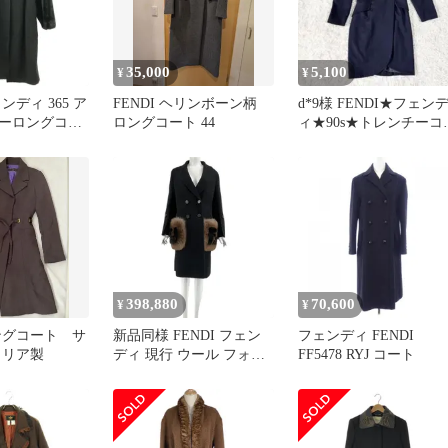
35,000
5,100
¥
¥
ェンディ 365 ア
FENDI ヘリンボーン柄
d*9様 FENDI★フェン
ーロングコー
ロングコート 44
ィ★90s★トレンチーコ
 46
ト★ネイビー★ウール
シ
398,880
70,600
¥
¥
ロングコート サ
新品同様 FENDI フェン
フェンディ FENDI
タリア製
ディ 現行 ウール フォッ
FF5478 RYJ コート
クス FF柄 ロングコート
ブラック