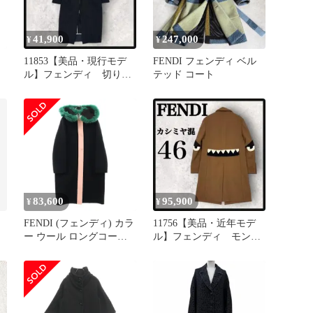
41,900
247,000
¥
¥
11853【美品・現行モデ
FENDI フェンディ ベル
ル】フェンディ 切りっ
テッド コート
ぱなしウールコート カ
シミヤ混
83,600
95,900
¥
¥
FENDI (フェンディ) カラ
11756【美品・近年モデ
ー ウール ロングコート
ル】フェンディ モンス
ブラック/グリーン レデ
ター カシミヤ混ロングコ
ィース FF8017 W1D
ート