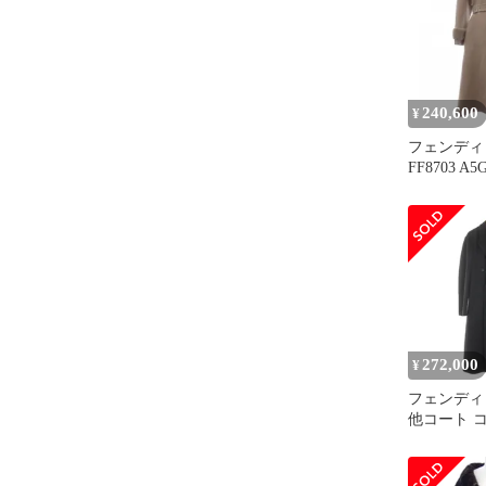
240,600
¥
フェンディ 
FF8703 A
272,000
¥
フェンディ 
他コート 
FF0736AP
ーンライト
ト レディー