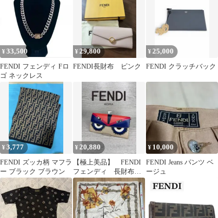
33,500
29,800
25,000
¥
¥
¥
FENDI フェンディ Fロ
FENDI長財布 ピンク
FENDI クラッチバック
ゴ ネックレス
3,777
20,880
10,000
¥
¥
¥
FENDI ズッカ柄 マフラ
【極上美品】 FENDI
FENDI Jeans パンツ ベ
ー ブラック ブラウン
フェンディ 長財布
ージュ
二つ折り バグズア
イ S8088