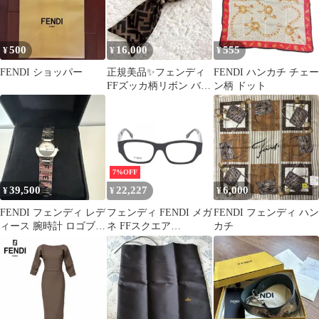
500
16,000
555
¥
¥
¥
FENDI ショッパー
正規美品✨フェンディ
FENDI ハンカチ チェー
FFズッカ柄リボン バレ
ン柄 ドット
ッタ ヘアアクセサリー
イタリア製
7%OFF
39,500
22,227
6,000
¥
¥
¥
FENDI フェンディ レデ
フェンディ FENDI メガ
FENDI フェンディ ハン
ィース 腕時計 ロゴブレ
ネ FFスクエア
カチ
スウォッチ シルバー
50123I00153 その他 伊
達メガネ レディース 新
品