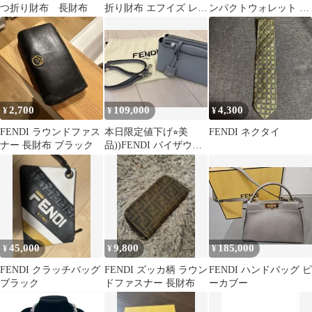
つ折り財布 長財布
折り財布 エフイズ レザ
ンパクトウォレット グ
ー グレージュ ミニ財布
レー三つ折り財布
2,700
109,000
4,300
¥
¥
¥
FENDI ラウンドファス
本日限定値下げ⭐︎美
FENDI ネクタイ
ナー 長財布 ブラック
品))FENDI バイザウェ
イ ミニ
45,000
9,800
185,000
¥
¥
¥
FENDI クラッチバッグ
FENDI ズッカ柄 ラウン
FENDI ハンドバッグ ピ
ブラック
ドファスナー 長財布
ーカブー