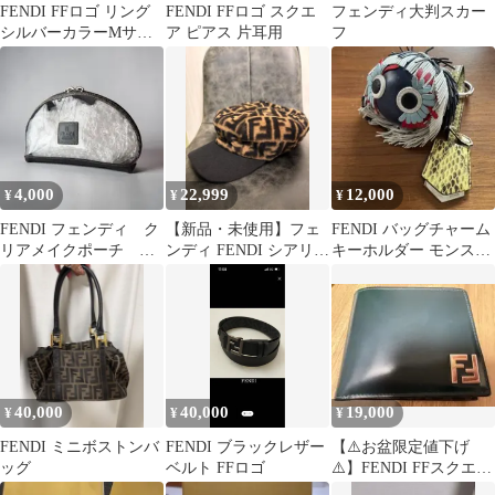
FENDI FFロゴ リング
FENDI FFロゴ スクエ
フェンディ大判スカー
シルバーカラーMサイ
ア ピアス 片耳用
フ
ズ
4,000
22,999
12,000
¥
¥
¥
FENDI フェンディ ク
【新品・未使用】フェ
FENDI バッグチャーム
リアメイクポーチ ペ
ンディ FENDI シアリン
キーホルダー モンスタ
カン柄 ヴィンテー
グ ムートン キャスケッ
ー
ジ ブラック
ト 帽子
40,000
40,000
19,000
¥
¥
¥
FENDI ミニボストンバ
FENDI ブラックレザー
【⚠️お盆限定値下げ
ッグ
ベルト FFロゴ
⚠️】FENDI FFスクエア
二つ折り財布