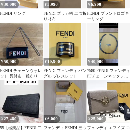
30,000
5,990
6,900
¥
¥
¥
FENDI リング
FENDI ズッカ柄 二つ折
FENDI ブラントロゴキ
り財布
ーリング
50,000
10,900
40,000
¥
¥
¥
FENDI チェーンウォレ
FENDI フェンディ バン
7580 FENDI フェンディ
ット 長財布 難あり
グル ブレスレット
FFチェーンネックレス
ブラック
27,480
6,000
25,000
¥
¥
¥
55【極美品】FENDI 二
フェンディ FENDI 三つ
フェンディ エフイズ コ