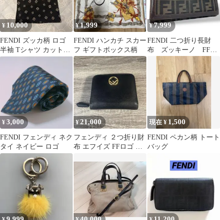
10,000
1,999
7,999
¥
¥
¥
FENDI ズッカ柄 ロゴ
FENDI ハンカチ スカー
FENDI 二つ折り長財
半袖 Tシャツ カットソ
フ ギフトボックス柄
布 ズッキーノ FFロ
ー ブラック
ゴ カーキ キャンバ
ス レザー
3,000
21,000
1,500
¥
¥
現在 ¥
FENDI フェンディ ネク
フェンディ ２つ折り財
FENDI ペカン柄 トート
タイ ネイビー ロゴ
布 エフイズ FFロゴ フ
バッグ
ァスナー ブラック
9,999
40,000
11,200
¥
¥
¥