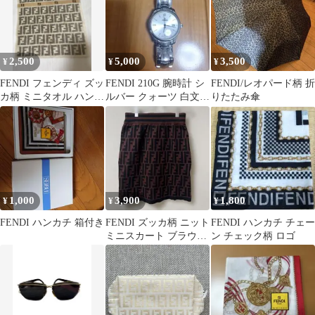
2,500
5,000
3,500
¥
¥
¥
FENDI フェンディ ズッ
FENDI 210G 腕時計 シ
FENDI/レオパード柄 折
カ柄 ミニタオル ハンカ
ルバー クォーツ 白文字
りたたみ傘
チ
盤 FF レディース
1,000
3,900
1,800
¥
¥
¥
FENDI ハンカチ 箱付き
FENDI ズッカ柄 ニット
FENDI ハンカチ チェー
ミニスカート ブラウ
ン チェック柄 ロゴ
ン S相当