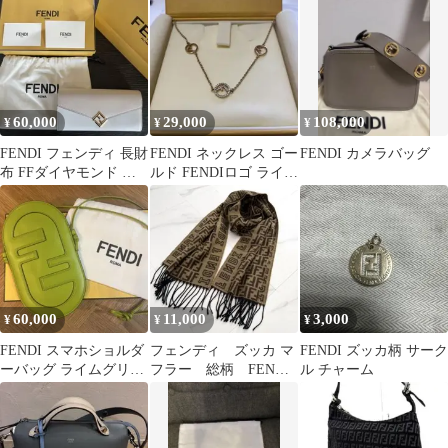
60,000
29,000
108,000
¥
¥
¥
FENDI フェンディ 長財
FENDI ネックレス ゴー
FENDI カメラバッグ
布 FFダイヤモンド ツ
ルド FENDIロゴ ライン
ートン チェーンウォ
ストーン
レット
60,000
11,000
3,000
¥
¥
¥
FENDI スマホショルダ
フェンディ ズッカ マ
FENDI ズッカ柄 サーク
ーバッグ ライムグリー
フラー 総柄 FENDI
ル チャーム
ン
レディース