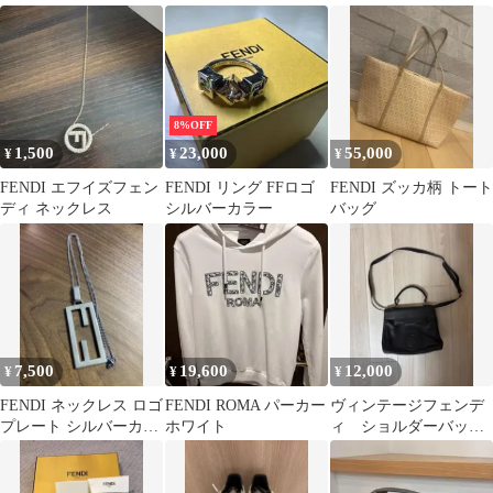
8%OFF
1,500
23,000
55,000
¥
¥
¥
FENDI エフイズフェン
FENDI リング FFロゴ
FENDI ズッカ柄 トート
ディ ネックレス
シルバーカラー
バッグ
7,500
19,600
12,000
¥
¥
¥
FENDI ネックレス ロゴ
FENDI ROMA パーカー
ヴィンテージフェンデ
プレート シルバーカラ
ホワイト
ィ ショルダーバッグ
ー
ブラック レザー