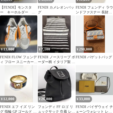
【FENDI】モンスタ
FENDI カメレオンバッ
FENDI フェンディ ラウ
ー キーホルダー バ
グ
ンドファスナー 長財布
ッグチャーム
セレリア レザー ブラッ
ク
13,000
7,100
298,000
¥
¥
¥
FENDI FLOW フェンデ
FENDI ノースリーブ ボ
FENDI バゲットバッグ
ィ フロー スニーカー
ーダー柄 イタリア製 サ
ホワイト/イエロー 36
イズ42
12,000
26,800
33,000
¥
¥
¥
FENDI エフ イズ リン
フェンディ FF ロゴ リ
FENDI バイザウェイ チ
グ 指輪 GP ゴールド ピ
ュックサック 巾着 レザ
ェーンウォレット レザ