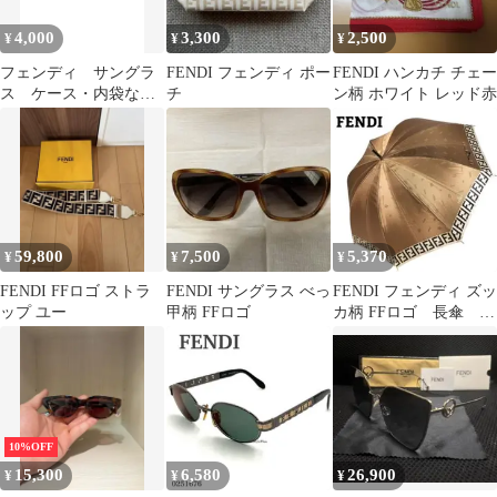
4,000
3,300
2,500
¥
¥
¥
フェンディ サングラ
FENDI フェンディ ポー
FENDI ハンカチ チェー
ス ケース・内袋など
チ
ン柄 ホワイト レッド赤
の付属品なし！
59,800
7,500
5,370
¥
¥
¥
FENDI FFロゴ ストラ
FENDI サングラス べっ
FENDI フェンディ ズッ
ップ ユー
甲柄 FFロゴ
カ柄 FFロゴ 長傘 ゴ
ールデン ブラウン
10%OFF
15,300
6,580
26,900
¥
¥
¥