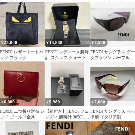
ンク ダークグリーン
ー ブラック バッグ 黒
ー グレージュ 保存袋
付 美品
25,000
18,888
7,500
¥
¥
¥
FENDI レザートートバ
FENDI レディース腕時
FENDI サングラス ダー
ッグ ブラック
計 スクエア クォーツ
クブラウン パープル イ
タリア製
6,000
9,980
7,000
¥
¥
¥
FENDI 二つ折り財布 レ
【箱付き】FENDI フェ
FENDI サングラス べっ
ッド ゴールド金具
ンディ 腕時計 3050L FF
甲柄 イタリア製
ロゴブレス