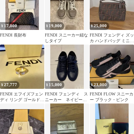
17,800
19,000
25,000
¥
¥
¥
FENDI 長財布
FENDI スニーカー紐な
FENDI フェンディ ズッ
しタイプ
カ ハンドバッグ ミニ
ポーチ
27,777
15,000
23,000
¥
¥
¥
FENDI エフイズフェン
FENDI フェンディ ス
FENDI FLOW スニーカ
ディ リング ゴールドカ
ニーカー ネイビー
ー ブラック・ピンク
ラー Sサイズ 正規品
27cm