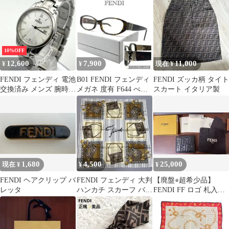
計
10%OFF
12,600
7,900
11,000
¥
¥
現在 ¥
FENDI フェンディ 電池
B01 FENDI フェンディ
FENDI ズッカ柄 タイト
交換済み メンズ 腕時計
メガネ 度有 F644 べっ
スカート イタリア製
クォーツ シルバー デイ
甲柄
ト
1,680
4,500
25,000
現在 ¥
¥
¥
FENDI ヘアクリップ バ
FENDI フェンディ 大判
【廃盤⭐︎超希少品】
レッタ
ハンカチ スカーフ バッ
FENDI FF ロゴ 札入れ
グ柄
ブラック 財布