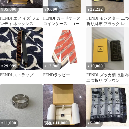
35,000
9,000
22,222
¥
¥
¥
FENDI エフ イズ フェ
FENDI カードケース
FENDI モンスター 二つ
ンディ ネックレス
コインケース ゴール
折り財布 ブラック レッ
ド
ド
29,999
12,900
10,000
¥
¥
¥
FENDI ストラップ
FENDラッピー
FENDI ズッカ柄 長財布
二つ折り ブラウン
11,000
11,000
5,000
¥
現在 ¥
¥