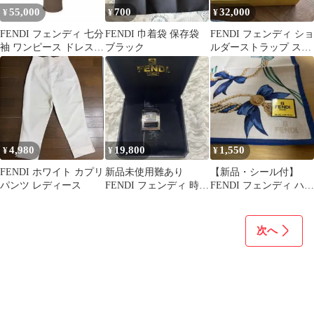
55,000
700
32,000
¥
¥
¥
FENDI フェンディ 七分
FENDI 巾着袋 保存袋
FENDI フェンディ ショ
袖 ワンピース ドレス
ブラック
ルダーストラップ スト
ブラウン 背中開き
ラップユー 8AV077
4,980
19,800
1,550
¥
¥
¥
FENDI ホワイト カプリ
新品未使用難あり
【新品・シール付】
パンツ レディース
FENDI フェンディ 時計
FENDI フェンディ ハン
ターンフェイス ハラ
カチ リボン パール チ
コベルト 黒
ャーム柄
次へ