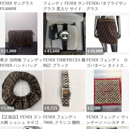
FENDI サングラス
フェンディ FENDI サン
FENDIバタフライサン
FE40009I
グラス 度入り サイドロ
グラス
ゴ
21,000
43,000
18,000
¥
¥
¥
希少 当時物 フェンディ
FENDI TIMEPIECES 腕
FENDI フェンディ ロ
FENDI ハンドバッグ ビ
時計 ブラック
ゴパターン タイトスカ
ニールコーティング 中
ート ミニスカート
古
5,000
8,725
2,500
¥
¥
¥
【正規品】FENDI ズッ
FENDI フェンディ
FENDI フェンディ ヴィ
カ柄 シュシュ ※※ゴム
7000L クラシコ 腕時計
ンテージ ハンカチ チェ
に難あり
クオーツ レディース 時
ック柄 ロゴ