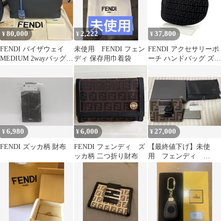
80,000
2,222
37,800
¥
¥
¥
FENDI バイザウェイ
未使用 FENDI フェン
FENDI アクセサリーポ
MEDIUM 2wayバッグ
ディ 保存用巾着袋
ーチ ハンドバッグ ズッ
フェンディ
キーノ ブラック 黒
6,980
6,000
27,000
¥
¥
¥
FENDI ズッカ柄 財布
FENDI フェンディ ズ
【最終値下げ】未使
ッカ柄 二つ折り財布
用 フェンディ
FENDI ズッカ柄 二つ
折り財布 新品