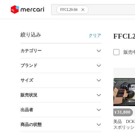
ンツにスキップ
FFCL20-04
絞り込み
FFCL
クリア
カテゴリー
販売
ブランド
サイズ
販売状況
出品者
31,800
¥
美品 DCK
商品の状態
スポリッシャ
180(FK)