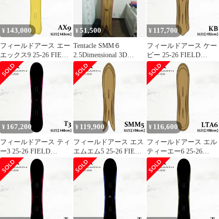
本正規品
143,000
51,500
117,700
¥
¥
¥
フィールドアース エー
Tentacle SMM６
フィールドアース ケー
エックス9 25-26 FIELD
2.5Dimensional 3D
ビー 25-26 FIELD
EARTH AX9 YELLOW
CORE
EARTH KB BEIGE
Mid 3D LINE スノーボ
BAMBOO LINE 3D
ード ユニセックス パウ
CORE スノーボード パ
ダー フリーライド カー
ウダー フリーライド 日
ビング 日本正規品
本正規品
167,200
119,900
116,600
¥
¥
¥
フィールドアース ティ
フィールドアース エス
フィールドアース エル
ー3 25-26 FIELD
エムエム5 25-26 FIELD
ティーエー6 25-26
EARTH T3 BLACK-
EARTH SMM5 BEIGE
FIELD EARTH LTA6
MAGENTA Mid 3D
BAMBOO LINE 3D
BEIGE BAMBOO LINE
LINE スノーボード パ
CORE スノーボード パ
3D CORE スノーボード
ウダー フリーライド カ
ウダー フリーライド 日
パウダー フリーライド
ービング 日本正規品
本正規品
日本正規品