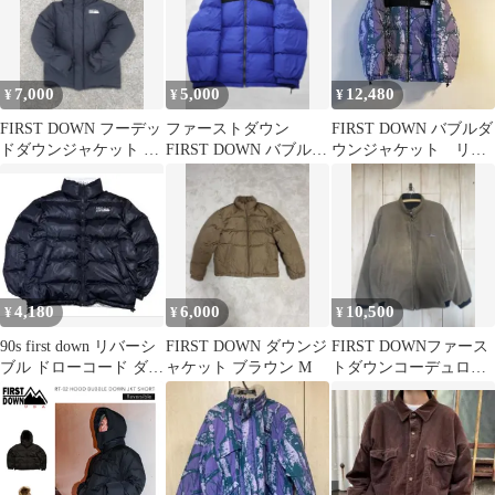
7,000
5,000
12,480
¥
¥
¥
FIRST DOWN フーデッ
ファーストダウン
FIRST DOWN バブルダ
ドダウンジャケット 短
FIRST DOWN バブル
ウンジャケット リバ
丈 ドローコード
ダウンジャケット M
ーシブル
4,180
6,000
10,500
¥
¥
¥
90s first down リバーシ
FIRST DOWN ダウンジ
FIRST DOWNファース
ブル ドローコード ダウ
ャケット ブラウン M
トダウンコーデュロイ
ンジャケット 肉厚
リバーシブル ダウンジ
ャケット