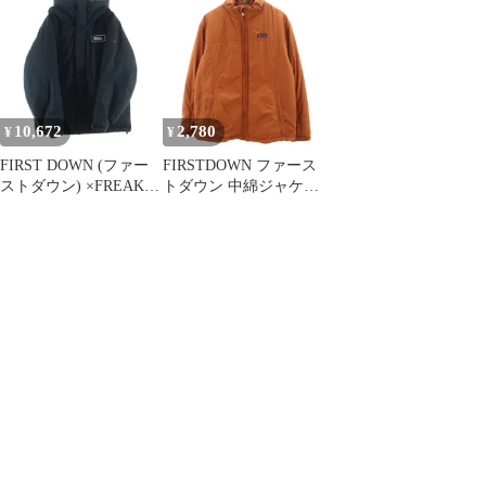
ャケット マイクロフト
BUBBLE DOWN
JACKET MICROFT リ
バーシブル 2WAY アウ
ター 防寒 アウトドア
カジュアル ユニセック
10,672
2,780
¥
¥
ス はっ水 F942001 正規
品
FIRST DOWN (ファー
FIRSTDOWN ファース
ストダウン) ×FREAK'S
トダウン 中綿ジャケッ
STORE ORANGE FIRE
ト M ブラウン メンズ
PROOF ファーストダウ
古着
ン別注 パネルショート
ダウンジャケット ブラ
ック 213-1504