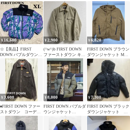
ーデュロイ リバーシ
リバーシブル
CORDUROY
ブル ブラウン
16,600
2,900
6,820
¥
¥
¥
☆【美品】FIRST
(^w^)b FIRST DOWN
FIRST DOWN ブラウン
DOWN バブルダウンジ
ファーストダウン キル
ダウンジャケット Mサ
ャケット リバーシブ
ティングジャケット コ
イズ
ル☆
ーデュロイ ポケット付
き タウンユース ジップ
アップ フルジップ ポリ
エステル100% ベージ
ュ サンド 茶色 キャメ
ル メンズ サイズ M
3,600
8,000
7,300
¥
¥
¥
OM11792HG
♠️FIRST DOWN ファー
FIRST DOWN バブルダ
FIRST DOWN ブラック
ストダウン コーデュ
ウンジャケット
ダウンジャケット メ
ロイジャケット ブラ
F142500C
ンズライク オーバー
ウン90s
サイズ