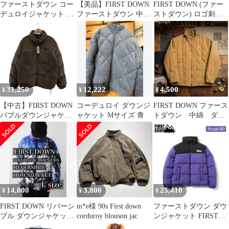
ファーストダウン コー
【美品】FIRST DOWN
FIRST DOWN (ファー
デュロイジャケット M
ファーストダウン 中綿
ストダウン) ロゴ刺繍
茶 FIRSTDOWN メンズ
ブルゾン L ブラウン 刺
リップストップ バイカ
【中古】 【230107】
繍
ラー ジップアップダウ
【PD】
ンジャケット ブラウン
F542103
31,250
12,222
4,500
¥
¥
¥
【中古】FIRST DOWN
コーデュロイ ダウンジ
FIRST DOWN ファース
バブルダウンジャケッ
ャケット Mサイズ 青
トダウン 中綿 ダウ
ト サイズXL F742003
ン ジャンパー フル
ブラウン/ブラック ファ
ジップ
ーストダウン[19]
14,000
3,800
25,410
¥
¥
¥
FIRST DOWN リバーシ
m*e様 90s First down
ファーストダウン ダウ
ブル ダウンジャケット
corduroy blouson jac
ンジャケット FIRST
Lサイズ
DOWN バブルダウンジ