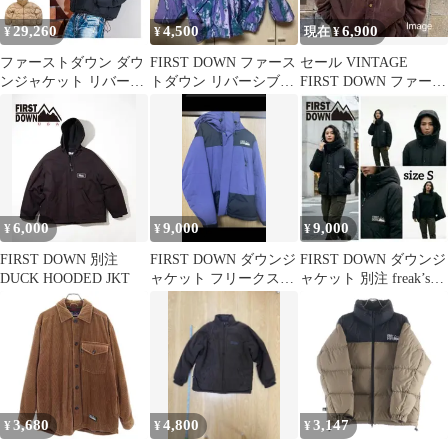
29,260
4,500
6,900
¥
¥
現在 ¥
ファーストダウン ダウ
FIRST DOWN ファース
セール VINTAGE
ンジャケット リバーシ
トダウン リバーシブル
FIRST DOWN ファース
ブル FIRST DOWN RT-
ボアフリースブルゾン
トダウン コーデュロイ
02 フード バブルダウン
ジャケット ショート
RT-02 HOOD BUBBLE
DOWN JKT SHORT ア
ウター 防寒 アウトドア
ユニセックス F942111
6,000
9,000
9,000
¥
¥
¥
正規品
FIRST DOWN 別注
FIRST DOWN ダウンジ
FIRST DOWN ダウンジ
DUCK HOODED JKT
ャケット フリークスス
ャケット 別注 freak’s
トア 別注 Lサイズ
store S 黒
3,680
4,800
3,147
¥
¥
¥