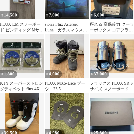
14,500
7,000
6,000
¥
¥
¥
FLUX EM スノーボー
storia Flux Asteroid
座れる 高保冷力 クーラ
ド ビンディング Mサイ
Luna ガラスマウスパ
ーボックス コアフラッ
ズ ブラック
ッド
クス インディゴグレ
ー 26L
1,800
4,000
37,000
¥
¥
¥
KTY スーパーストロン
FLUX MXS-Lace ブー
フラックス FLUX SR S
グティペット flux 4X &
ツ 23.5
サイズ スノーボード ビ
5X新品
ンディング パウダー
39,500
4,080
25,800
¥
¥
¥