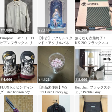
ック 1枚
7,800
2,140
6,200
¥
¥
¥
European Flax / ヨーロ
【中古】アクリルスタ
無くなり次第終了！
ピアンフラックス リネ
ンド・アクリルパネル
KX-200 フラックスコア
ン/レーヨン シャツ
フィービーベルベット
ワイヤー 20kg 1.2mm
フラックスシリーズ ア
クリルスタンド 「鳴
潮」
4,000
4,321
8,000
¥
¥
¥
FLUX RK ビンディン
【新品未使用】WS
flux chair フラックスチ
グ dkc horizon Sサイ
Flux Deep Cracky 磁気
ェア Pebble Gray
ズ
スイッチ 63pcs