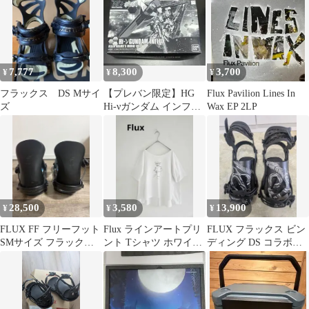
BLAND 2027 FLUX
日本正規品 保証書
付 26-27 送料無
料！【プレゼント付
き】【予約商品2026年
7,777
8,300
3,700
¥
¥
¥
10月以降発送予定】
フラックス DS Mサイ
【プレバン限定】HG
Flux Pavilion Lines In
ズ
Hi-νガンダム インフラ
Wax EP 2LP
ックス
28,500
3,580
13,900
¥
¥
¥
FLUX FF フリーフット
Flux ラインアートプリ
FLUX フラックス ビン
SMサイズ フラックス
ント Tシャツ ホワイト
ディング DS コラボモ
ビンディング
日本製 洗える
デル 81ND1N95