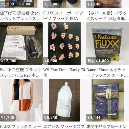
1,999
15,000
1,140
¥
¥
¥
値下げ可 漂泊者(女)ベ
FLUX スノーボードブ
【ネパール産】フラッ
ルベットフラックスシ
ーツ ブラック BOA
クスシード 500g 亜麻仁
リーズ アクリルスタン
FLAX SEED
ド 「鳴潮」
12,000
6,000
1,000
¥
¥
現在 ¥
Fuji 不二空機 フラック
WS Flux Deep Clacky 70
Nature Fluxx ネイチャ
スチッパ FCH-20 本体
個
ーフラックス カードゲ
新品タガネ付き
ーム
1,700
6,250
4,444
¥
¥
¥
FLUX フラックス ノー
エアンス フラックスプ
未使用品☆ブルーミン