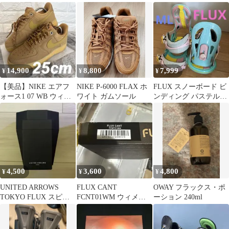
クス/ブラック 28cm
クス） 26.5cm
イチャー フラックスカ
カオワオ
14,900
8,800
7,999
¥
¥
¥
【美品】NIKE エアフ
NIKE P-6000 FLAX ホ
FLUX スノーボード ビ
ォース1 07 WB ウィー
ワイト ガムソール
ンディング パステルカ
ト 25 フラックス
ラー MLサイズ
4,500
3,600
4,800
¥
¥
¥
UNITED ARROWS
FLUX CANT
OWAY フラックス・ポ
TOKYO FLUX スピー
FCNT01WM ウィメン
ーション 240ml
カー 本体
ズ Mサイズ