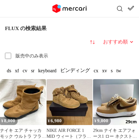
FLUX の検索結果
並び替え
販売中のみ表示
ビンディング
ds
xf
cv
sr
keyboard
cx
xv
s
tw
8,000
6,980
9,000
¥
¥
¥
ナイキ エア チャッカ
NIKE AIR FORCE 1
29cm ナイキ エアフォ
モック ウルトラ フラッ
MID ウィート（フラッ
ース1 ロー ネクストネ