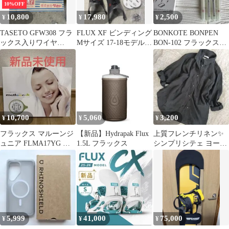
10%OFF
10,800
17,980
2,500
¥
¥
¥
TASETO GFW308 フラ
FLUX XF ビンディング
BONKOTE BONPEN
ックス入りワイヤ
Mサイズ 17-18モデル
BON-102 フラックスペ
1.6mm 12.5kg
オマケハイバック付き
ン 4本セット 日本製
10,700
5,060
3,200
¥
¥
¥
フラックス マルーンジ
【新品】Hydrapak Flux
上質フレンチリネン✨️
ュニア FLMA17YG 携
1.5L フラックス
シンプリシテェ ヨーロ
帯できる水素生成ポッ
ピアンフラックス リネ
ト
ンシャツ
5,999
41,000
75,000
¥
¥
¥