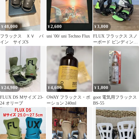
48,000
2,600
3,000
¥
¥
¥
フラックス ＸＶ バ
uni '00/ uni Techno Flux
FLUX フラックス スノ
イン サイズS
ーボード ビンディング
Lサイズ グリーン×ブラ
ック
24,980
4,600
1,000
¥
¥
¥
FLUX DS Mサイズ 23-
OWAY フラックス・ポ
goot 電気用フラックス
24 オリーブ
ーション 240ml
BS-55