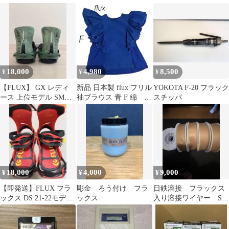
ング
12.5kg 新品未開封
ア FLUX Boots HB BOA
Black ブラック グラト
リ パーク ジブ トリッ
ク ベルクロ ボア
18,000
4,980
8,500
¥
¥
¥
【FLUX】 GX レディ
新品 日本製 flux フリル
YOKOTA F-20 フラック
ース 上位モデル SMサ
袖ブラウス 青 F 綿 プ
スチッパ
イズ
ルオーバーブラウス
18,000
4,000
9,000
¥
¥
¥
【即発送】FLUX フラ
彫金 ろう付け フラ
日鉄溶接 フラックス
ックス DS 21-22モデル
ックス
入り溶接ワイヤー SF-
Mサイズ レッド
1 5kg×5