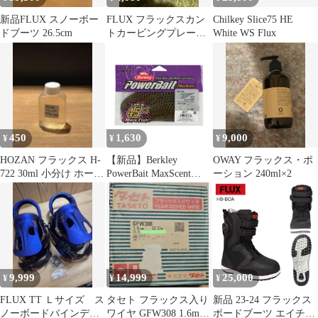
新品FLUX スノーボー
FLUX フラックスカン
Chilkey Slice75 HE
ドブーツ 26.5cm
トカービングプレート
White WS Flux
Mサイズ ステップオ
ン対応
450
1,630
9,000
¥
¥
¥
HOZAN フラックス H-
【新品】Berkley
OWAY フラックス・ポ
722 30ml 小分け ホーザ
PowerBait MaxScent
ーション 240ml×2
ン
Flux Gill 5.3inch (バー
クレイ パワーベイト マ
ックスセント フラック
スギル5.3インチ)
9,999
14,999
25,000
¥
¥
¥
FLUX TT Ｌサイズ ス
タセト フラックス入り
新品 23-24 フラックス
ノーボードバインディ
ワイヤ GFW308 1.6mm
ボードブーツ エイチボ