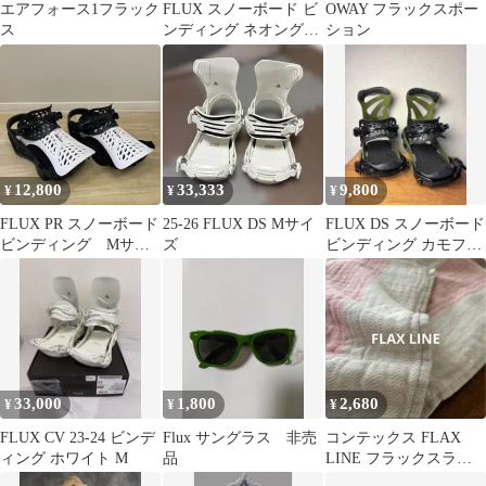
エアフォース1フラック
FLUX スノーボード ビ
OWAY フラックスポー
ス
ンディング ネオングリ
ション
ーン ピンク
12,800
33,333
9,800
¥
¥
¥
FLUX PR スノーボード
25-26 FLUX DS Mサイ
FLUX DS スノーボード
ビンディング Mサイ
ズ
ビンディング カモフラ
ズ
ージュMサイズ
33,000
1,800
2,680
¥
¥
¥
FLUX CV 23-24 ビンデ
Flux サングラス 非売
コンテックス FLAX
ィング ホワイト M
品
LINE フラックスライ
ン バスタオルオーガニ