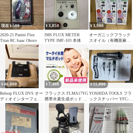
500
3,850
3,980
現在 ¥
¥
¥
2020-21 Panini Flux
IMS FLUX METER
オーガニックフラック
Titan RC Isaac Okoro
TYPE IMF-103 本体
スオイル（有機亜麻仁
油） 190g×3本-
-531442
46,000
7,400
11,000
¥
¥
¥
Reloop FLUX DVS オー
フラックス FLMA17YG
YOSHIDA TOOLS フラ
ディオインターフェー
携帯水素生成ポッド マ
ックスチッパー YFC-1
ス
ルーンジュニア
本体