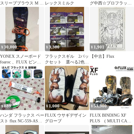
スリーブブラウス M 配
レックスミルク
グ中西☆プロフラック
色 サテン切替
ス社製☆テーブルクロ
ス☆160x260
30,000
3,300
1,901
¥
¥
¥
YONEX スノーボード
フラックスギル 2パッ
【中古】Flux
foaroc 、FLUX ビンデ
クセット 選べる2色
ィングセット
新品未使用 3.5
889
1,000
53,900
¥
¥
¥
ハンダ フラックス ペー
FLUX ウサギデザイン
FLUX BINDING XF
スト flux NC-559-ASM
グローブ
PLUS ( MULTI CAMO
& ハンダ吸取線
)フラックス エックス
エフプラス JAPAN