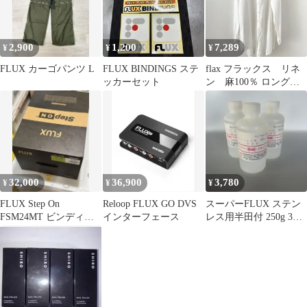
2,900
1,200
7,289
¥
¥
¥
FLUX カーゴパンツ L
FLUX BINDINGS ステ
flax フラックス リネ
ッカーセット
ン 麻100％ ロングシ
ャツ ホワイト オー
バーサイズ
32,000
36,900
3,780
¥
¥
¥
FLUX Step On
Reloop FLUX GO DVS
スーパーFLUX ステン
FSM24MT ビンディン
インターフェース
レス用半田付 250g 3本
グ Mサイズ
セット