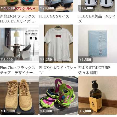
30,000
20,000
14,888
¥
¥
¥
新品23-24 フラックス
FLUX GX Sサイズ
FLUX EM美品 Мサイ
FLUX DS Mサイズ
ズ
OLIVE／BLUE
8,000
3,250
1,580
¥
¥
¥
Flux Chair フラックス
FLUXのホワイトTシャ
FLUX STRUCTURE
チェア デザイナーズ
ツ
佐々木 睦朗
チェア
10,000
4,000
5,000
¥
¥
¥