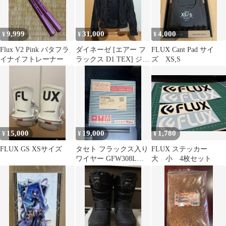
9,999
31,000
4,000
¥
¥
¥
Flux V2 Pink バタフラ
ダイネーゼ [エアー フ
FLUX Cant Pad サイ
イナイフトレーナー
ラックス D1 TEX] ジャ
ズ XS,S
ケット
15,000
19,000
1,780
¥
¥
¥
FLUX GS XSサイズ
タセト フラックス入り
FLUX ステッカー
ワイヤー GFW308L
大 小 4枚セット
1.2mm 12.5kg