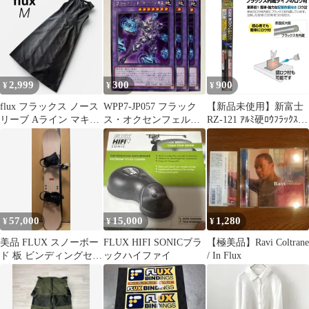
2,999
300
900
¥
¥
¥
flux フラックス ノース
WPP7-JP057 フラック
【新品未使用】新富士
リーブ Aライン マキシ
ス・オクセンフェルト
RZ-121 ｱﾙﾐ硬ﾛｳﾌﾗｯｸｽ内
丈ロングワンピース 黒
3枚
蔵ﾀｲﾌﾟ▲
9号
57,000
15,000
1,280
¥
¥
¥
美品 FLUX スノーボー
FLUX HIFI SONICブラ
【極美品】Ravi Coltrane
ド 板 ビンディングセッ
ックハイファイ
/ In Flux
トTW-C DS