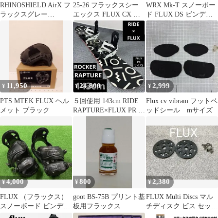
RHINOSHIELD AirX フ
25-26 フラックスシー
WRX Mk-T スノーボー
ラックスグレー
エックス FLUX CX サ
ド FLUX DS ビンディ
GALAXYS26Ultra
イズS オフホワイト
ングセット
11,950
24,800
2,999
¥
¥
¥
PTS MTEK FLUX ヘル
５回使用 143cm RIDE
Flux cv vibram フットベ
メット ブラック
RAPTURE×FLUX PR S
ッドシール mサイズ
サイズ
4,000
800
2,380
¥
¥
¥
FLUX （フラックス）
goot BS-75B プリント基
FLUX Multi Discs マル
スノーボード ビンディ
板用フラックス
チディスク ビス セット
ング
純正