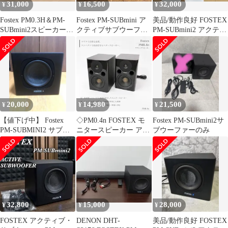
31,000
16,500
32,000
¥
¥
¥
Fostex PM0.3H＆PM-
Fostex PM-SUBmini ア
美品/動作良好 FOSTEX
SUBmini2スピーカーサ
クティブサブウーファ
PM-SUBmini2 アクティ
ブウーファーセット
ー 動作品 元箱付き
ブ・サブウーファー
20,000
14,980
21,500
¥
¥
¥
【値下げ中】 Fostex
◇PM0.4n FOSTEX モ
Fostex PM-SUBmini2サ
PM-SUBMINI2 サブウ
ニタースピーカー アク
ブウーファーのみ
ーファー
ティブスピーカー DTM
音楽制作 ホームスタジ
オ デスクトップオーデ
ィオ ニアフィールドモ
ニター アンプ内蔵 00s
vintage
32,800
15,000
28,000
¥
¥
¥
FOSTEX アクティブ・
DENON DHT-
美品/動作良好 FOSTEX