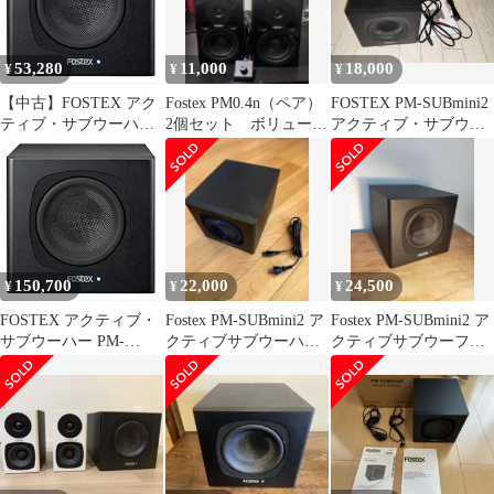
53,280
11,000
18,000
¥
¥
¥
【中古】FOSTEX アク
Fostex PM0.4n（ペア）
FOSTEX PM-SUBmini2
ティブ・サブウーハー
2個セット ボリューム
アクティブ・サブウー
PM-SUBmini2 w17b8b5
コントローラー付き
ハー
150,700
22,000
24,500
¥
¥
¥
FOSTEX アクティブ・
Fostex PM-SUBmini2 ア
Fostex PM-SUBmini2 ア
サブウーハー PM-
クティブサブウーハー
クティブサブウーファ
SUBmini2
本体
ー 本体