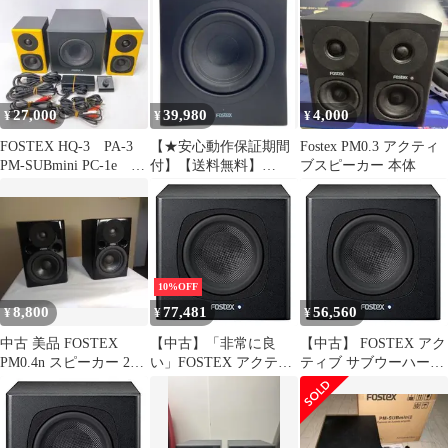
ファー
27,000
39,980
4,000
¥
¥
¥
FOSTEX HQ-3 PA-3
【★安心動作保証期間
Fostex PM0.3 アクティ
PM-SUBmini PC-1e 管
付】【送料無料】
ブスピーカー 本体
理B155
Fostex PM-SUB8 アクテ
ィブ サブウーファー
10%OFF
8,800
77,481
56,560
¥
¥
¥
中古 美品 FOSTEX
【中古】「非常に良
【中古】 FOSTEX アク
PM0.4n スピーカー 2台
い」FOSTEX アクティ
ティブ サブウーハー
ケーブル付
ブ・サブウーハー PM-
PM-SUBmini2
SUBmini2