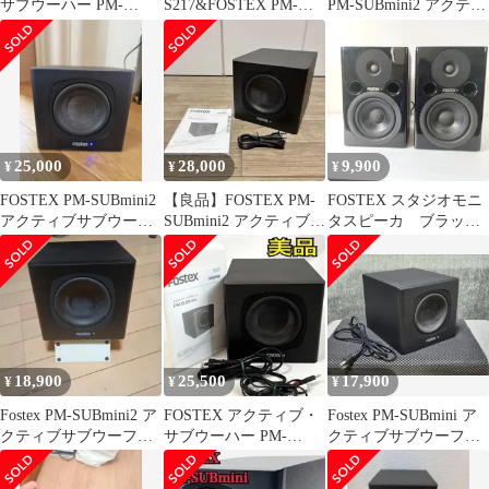
サブウーハー PM-
S217&FOSTEX PM-
PM-SUBmini2 アクティ
SUBmini2 付属品完備
SUBmini2
ブ・サブウーファー
25,000
28,000
9,900
¥
¥
¥
FOSTEX PM-SUBmini2
【良品】FOSTEX PM-
FOSTEX スタジオモニ
アクティブサブウーハ
SUBmini2 アクティブ・
タスピーカ ブラッ
ー
サブウーハー
ク ペア 小型プロフ
ェッショナルモニタ
18,900
25,500
17,900
¥
¥
¥
Fostex PM-SUBmini2 ア
FOSTEX アクティブ・
Fostex PM-SUBmini ア
クティブサブウーファ
サブウーハー PM-
クティブサブウーファ
ー 説明文必読です。
SUBmini ブラック
ー 本体