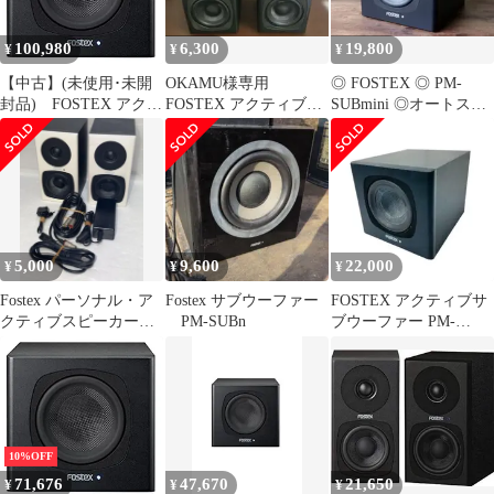
100,980
6,300
19,800
¥
¥
¥
【中古】(未使用･未開
OKAMU様専用
◎ FOSTEX ◎ PM-
封品) FOSTEX アクテ
FOSTEX アクティブ・
SUBmini ◎オートスタ
ィブ・サブウーハー
スピーカー PM0.3H
ンバイ機能あり
PM-SUBmini2 df5ndr3
5,000
9,600
22,000
¥
¥
¥
Fostex パーソナル・ア
Fostex サブウーファー
FOSTEX アクティブサ
クティブスピーカー・
PM-SUBn
ブウーファー PM-
システム PM0.3(W)
SUBmini
10%OFF
71,676
47,670
21,650
¥
¥
¥