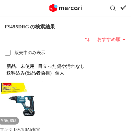
FS455DRG の検索結果
並び替え
販売中のみ表示
新品、未使用
目立った傷や汚れなし
送料込み(出品者負担)
個人
56,855
¥
マキタ 18V/6.0Ah充電