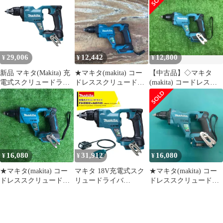
【204】
店】
テリ・充電器別売
29,006
12,442
12,800
¥
¥
¥
新品 マキタ(Makita) 充
★マキタ(makita) コー
【中古品】◇マキタ
電式スクリュードライ
ドレススクリュードラ
(makita) コードレスス
バ 18Ｖ バッテリ・充電
イバ FS455DZ【柏店】
クリュードライバ
器・ケース別売
FS455DZ▲アクトツー
FS455DZ
ル富山店▲◇F
16,080
31,912
16,080
¥
¥
¥
★マキタ(makita) コー
マキタ 18V充電式スク
★マキタ(makita) コー
ドレススクリュードラ
リュードライバ
ドレススクリュードラ
イバ FS455DZ【草加
FS455DZ 本体のみ + バ
イバ FS455DZ【戸田
店】
ッテリホルダBAP18 A-
店】
65165セット品