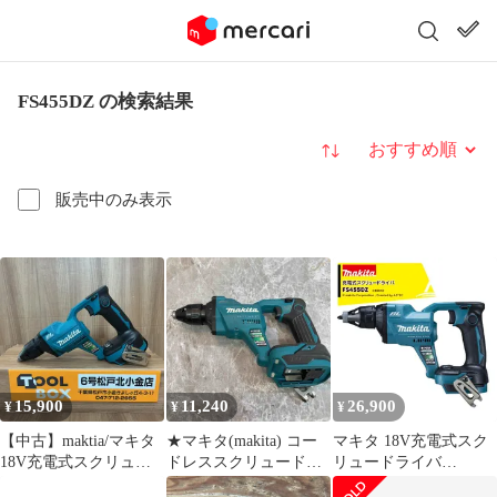
FS455DZ の検索結果
並び替え
販売中のみ表示
15,900
11,240
26,900
¥
¥
¥
【中古】maktia/マキタ
★マキタ(makita) コー
マキタ 18V充電式スク
18V充電式スクリュー
ドレススクリュードラ
リュードライバ
ドライバ FS455DZ
イバ FS455DZ【八潮
FS455DZ 本体のみ バッ