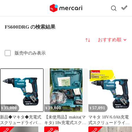
FS600DRG の検索結果
並び替え
販売中のみ表示
35,000
39,800
57,091
¥
¥
¥
新品◆マキタ◆充電式
【未使用品】makita(マ
マキタ 18V/6.0Ah充電
スクリュードライバ
キタ) 18v充電式スクリ
式スクリュードライバ
FS600DRG バッテリー1
ュードライバ 黒(6.0Ah
FS600DRG バッテリ