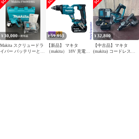
個・充電器付き 質
バッテリx1/充電器/ケー
BL1860Bzx1本・充電器
ス) FS600DRGB
DC18RF・ケース付
30,000
59,853
32,800
¥
¥
¥
Makita スクリュードラ
【新品】 マキタ
【中古品】マキタ
イバー バッテリーと本
（makita） 18V 充電式
(makita) コードレスス
体のみ
スクリュードライバ バ
クリュードライバー
ッテリー ・充電器付き
FS600DRGXB コードレ
FS600DRAX 工具 ケー
スボードカッタ
ス付 電動 スクリュード
SD180DZ 2台セット
ライバ APT
【東大和店】