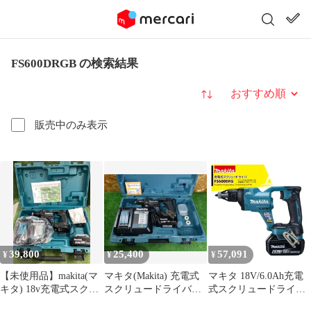
FS600DRGB の検索結果
並び替え
販売中のみ表示
39,800
25,400
57,091
¥
¥
¥
【未使用品】makita(マ
マキタ(Makita) 充電式
マキタ 18V/6.0Ah充電
キタ) 18v充電式スクリ
スクリュードライバ
式スクリュードライバ
ュードライバ 黒(6.0Ah
（黒）18Ｖ6Ah バッテ
FS600DRG バッテリ