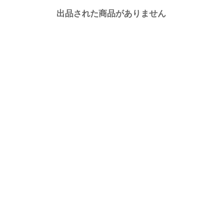
出品された商品がありません