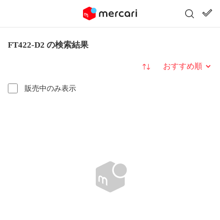
FT422-D2 の検索結果
並び替え
販売中のみ表示