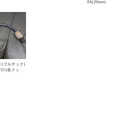
8A(20mm)
H (フルテック)
NCF(G)金メッキ