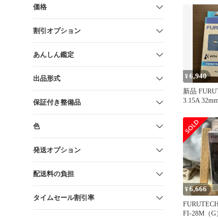
価格
割引オプション
あんしん鑑定
6,940
¥
出品形式
新品 FURUT
3.15A 32m
保証付き整備品
色
発送オプション
配送料の負担
6,666
¥
タイムセール割引率
FURUTE
FI-28M（