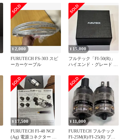
2,000
15,000
¥
¥
FURUTECH FS-303 スピ
フルテック「FI-50(R)」
ーカーケーブル
ハイエンド・グレード イ
ンレットプラグ
17,500
11,000
¥
¥
FURUTECH FI-48 NCF
FURUTECH フルテック
(Ag) 電源コネクター 新
FI-25M(R)/FI-25(R) プラ