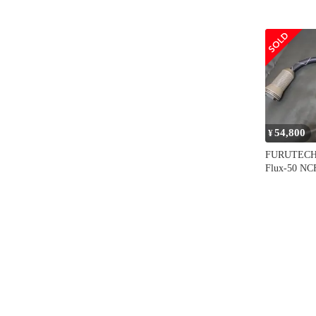
54,800
¥
FURUTEC
Flux-50 
仕様