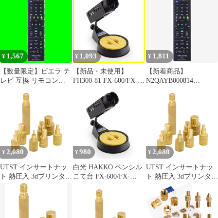
はんだ
FH300-81 1
1,567
1,093
1,811
¥
¥
¥
【数量限定】ビエラ テ
【新品・未使用】
【新着商品】
レビ 互換 リモコン
FH300-81 FX-600/FX-
N2QAYB000814
Panasonic Viera AAA-
601/PRESTO/DASH用
N2QAYB000793
PNS-01 【設定不要】
こて台 ペンシル 白光
N2QAYB000836
N2QAYB000720
(HAKKO)
N2QAYB000786
N2QAYB000721
N2QAYB000733
N2QAYB000732
N2QAYB000732
N2QAYB000733
N2QAYB000721
N2QAYB000786 パナソ
N2QAYB000847 【設定
2,080
980
2,080
¥
¥
¥
ニック専用 N
不要】N2QAYB000720
A
UTST インサートナッ
白光 HAKKO ペンシル
UTST インサートナッ
ト 熱圧入 3dプリンター
こて台 FX-600/FX-
ト 熱圧入 3dプリンター
造形 はんだ付け ヒート
601/PRESTO/DASH用
造形 はんだ付け ヒート
セット インサートチッ
FH300-81
セット インサートチッ
プ (A) [A]
プ (A) [A]