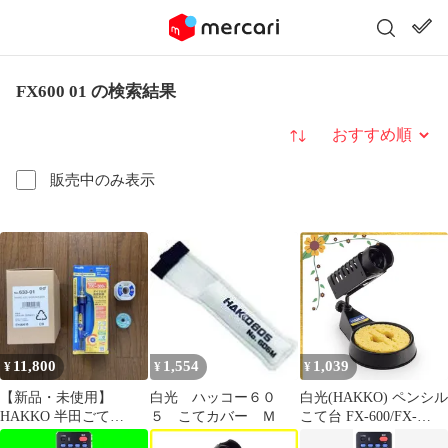
FX600 01 の検索結果
並び替え
販売中のみ表示
11,800
1,554
1,039
¥
¥
¥
【新品・未使用】
白光 ハッコー６０
白光(HAKKO) ペンシル
HAKKO 半田ごて
５ こてカバー Ｍ
こて台 FX-600/FX-
FX600-02 コテ台 633-01
601/PRESTO/DASH用