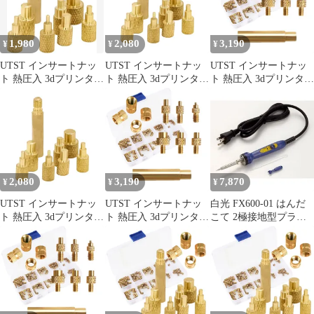
1,980
2,080
3,190
¥
¥
¥
UTST インサートナッ
UTST インサートナッ
UTST インサートナッ
ト 熱圧入 3dプリンター
ト 熱圧入 3dプリンター
ト 熱圧入 3dプリンター
造形 はんだ付け ヒート
造形 はんだ付け ヒート
造形 はんだ付け ヒート
セット インサートチッ
セット インサートチッ
セット インサートチッ
プ(A)
プ (A) [A]
プ (B＋106個) [B＋106
個]
2,080
3,190
7,870
¥
¥
¥
UTST インサートナッ
UTST インサートナッ
白光 FX600-01 はんだ
ト 熱圧入 3dプリンター
ト 熱圧入 3dプリンター
こて 2極接地型プラグ
造形 はんだ付け ヒート
造形 はんだ付け ヒート
工具 作業工具 ツール
セット インサートチッ
セット インサートチッ
DIY はんだごて 半田ご
プ (A) [A]
プ (B＋106個) [B＋106
て 半田鏝 はんだ付け
個]