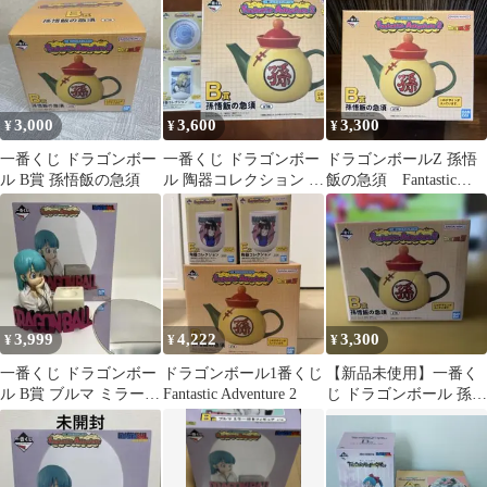
使用
Adventure 2」 B賞
3,000
3,600
3,300
¥
¥
¥
一番くじ ドラゴンボー
一番くじ ドラゴンボー
ドラゴンボールZ 孫悟
ル B賞 孫悟飯の急須
ル 陶器コレクション B
飯の急須 Fantastic
賞 E賞 3点セット
Adventure 2
3,999
4,222
3,300
¥
¥
¥
一番くじ ドラゴンボー
ドラゴンボール1番くじ
【新品未使用】一番く
ル B賞 ブルマ ミラー付
Fantastic Adventure 2
じ ドラゴンボール 孫悟
きフィギュア
飯の急須 B賞