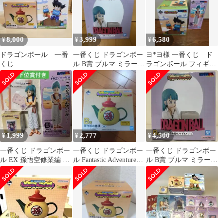
8,000
3,999
6,580
¥
¥
¥
ドラゴンボール 一番
一番くじ ドラゴンボー
ヨ*ヨ様 一番くじ ド
くじ
ル B賞 ブルマ ミラー付
ラゴンボール フィギュ
きフィギュア
アセット
1,999
2,777
4,500
¥
¥
¥
一番くじ ドラゴンボー
一番くじ ドラゴンボー
一番くじ ドラゴンボー
ル EX 孫悟空修業編 B
ル Fantastic Adventure2
ル B賞 ブルマ ミラー付
賞 ブルマ フィギュア
B賞 急須
きフィギュア