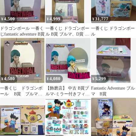
4,500
4,999
31,777
¥
¥
¥
ドラゴンボール 一番く
一番くじ ドラゴンボー
一番くじ ドラゴンボー
じfantastic adventure B賞
ル B賞 ブルマ、D賞 ブ
ル
ルマの万年カレンダー
セット
4,580
4,080
5,299
¥
¥
¥
一番くじ ドラゴンボ
【飾磨店】 中古 B賞ブ
Fantastic Adventure ブル
ール B賞 ブルマ
ルマ-ミラー付きフィギ
マ B賞
ミラー付きフィギュ
ュア
ア 下位賞セット
「FantasticAdventure/一
番くじドラゴンボー
ル」