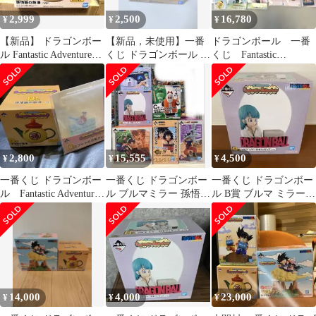
2,999
2,500
16,780
¥
¥
¥
【新品】 ドラゴンボー
【新品，未使用】一番
ドラゴンボール 一番
ル Fantastic Adventure2
くじ ドラゴンボール 孫
くじ Fantastic
B賞 急須
悟飯の急須 B賞
Adventure 2ラストワン
他
2,800
15,555
4,500
¥
¥
¥
一番くじ ドラゴンボー
一番くじ ドラゴンボー
一番くじ ドラゴンボー
ル Fantastic Adventure2
ル ブルマミラー 孫悟空
ル B賞 ブルマ ミラー付
B賞 孫悟飯
マジュニア孫悟飯ヤジ
きフィギュア
ロベーおまけ付
14,000
4,000
23,000
¥
¥
¥