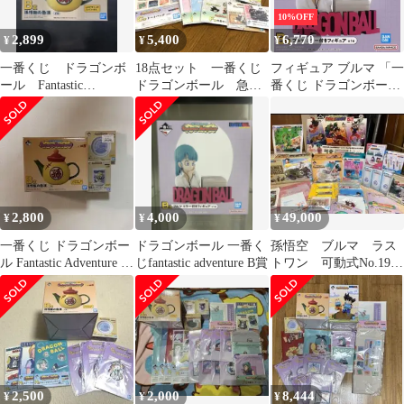
10%OFF
2,899
5,400
6,770
¥
¥
¥
一番くじ ドラゴンボ
18点セット 一番くじ
フィギュア ブルマ 「一
ール Fantastic
ドラゴンボール 急
番くじ ドラゴンボール
Adventure 2 B賞
須 トートバッグ 陶
Fantastic Adventure」 B
器 カレンダー
賞 ミラー付きフィギュ
ア【14日以内発送】
2,800
4,000
49,000
¥
¥
¥
一番くじ ドラゴンボー
ドラゴンボール 一番く
孫悟空 ブルマ ラス
ル Fantastic Adventure 2
じfantastic adventure B賞
トワン 可動式No.19
B賞 Ｅ賞
バイク ウーロン シ
ェンロン
2,500
2,000
8,444
¥
¥
¥