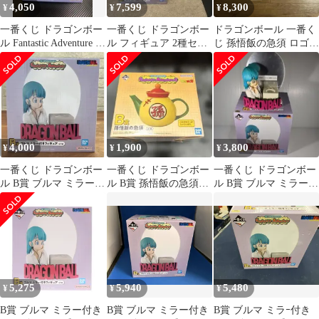
4,050
7,599
8,300
¥
¥
¥
一番くじ ドラゴンボー
一番くじ ドラゴンボー
ドラゴンボール 一番く
ル Fantastic Adventure B
ル フィギュア 2種セッ
じ 孫悟飯の急須 ロゴル
賞 ブルマ
ト
ームライト 神龍の模型
7点セット
4,000
1,900
3,800
¥
¥
¥
一番くじ ドラゴンボー
一番くじ ドラゴンボー
一番くじ ドラゴンボー
ル B賞 ブルマ ミラー付
ル B賞 孫悟飯の急須
ル B賞 ブルマ ミラー付
きフィギュア 未開封
Ｅ賞 陶器コレクショ
きフィギュア
ンセット
5,275
5,940
5,480
¥
¥
¥
B賞 ブルマ ミラー付き
B賞 ブルマ ミラー付き
B賞 ブルマ ミラｰ付き