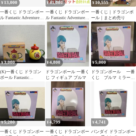
13,000
41,000
10,555
¥
¥
¥
一番くじ ドラゴンボー
一番くじ ドラゴンボー
一番くじ｜ドラゴンボ
ル Fantastic Adventure
ル Fantastic Adventure2
ール｜まとめ売り
2 フィギュア
全賞フルコンプ
3,000
4,800
5,000
¥
¥
¥
(K)一番くじ ドラゴン
ドラゴンボール 一番く
ドラゴンボール 一番
ボール Fantastic
じ フィギュア ブルマ
くじ ブルマ ミラー付
Adventure 2 B賞 孫悟飯
きフィギュア B賞
の急須 ティーポット
5,280
4,799
4,741
¥
¥
¥
一番くじ ドラゴンボー
一番くじ ドラゴンボー
バンダイ ドラゴンボー