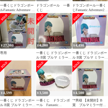
一番くじドラゴンボー
ドラゴンボール 一番
ドラゴンボール一番く
ルFantastic Adventure 2
くじ
じFantastic Adventure2
B賞 他7点
FantasticAdventure2 B
ABCD+下位
賞 他22点
27,300
4,200
4,490
¥
¥
¥
専用
一番くじ ドラゴンボー
一番くじ ドラゴンボー
ル B賞 ブルマ ミラー付
ル B賞 ブルマ ミラー付
きフィギュア
きフィギュア
4,599
3,500
4,500
¥
¥
¥
一番くじ ドラゴンボー
一番くじ ドラゴンボ
“*男様 【未開封】B
ル B賞 ブルマ ミラー付
ール Fantastic
賞 ブルマミラー付き