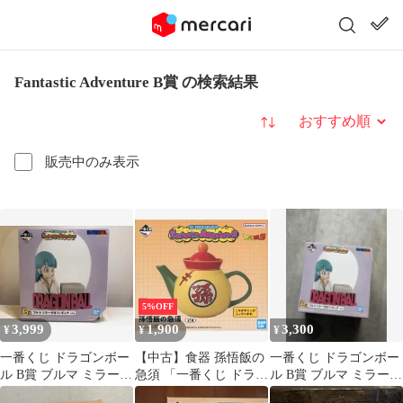
Fantastic Adventure B賞 の検索結果
並び替え
販売中のみ表示
5%OFF
3,999
1,900
3,300
¥
¥
¥
一番くじ ドラゴンボー
【中古】食器 孫悟飯の
一番くじ ドラゴンボー
ル B賞 ブルマ ミラー付
急須 「一番くじ ドラゴ
ル B賞 ブルマ ミラー付
きフィギュア 新品未
ンボール Fantastic
きフィギュア