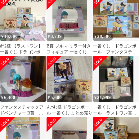
16,600
3,739
28,500
¥
¥
¥
d*2様 ​【ラストワン】
B賞 ブルマ ミラー付き
一番くじ ドラゴンボ
一番くじ ドラゴンボー
フィギュア 一番くじ ド
ール ファンタスティ
ル ファンタスティック
ラゴンボール Fantastic
ックアドベンチャー2
アドベンチ
Adventure
a賞 ラストワン等
6,400
5,600
21,999
¥
¥
¥
ファンタスティックア
ん*む様 ドラゴンボー
一番くじ ドラゴンボ
ドベンチャー B賞 ブ
ル 一番くじ まとめ売り
ール ラストワン賞 孫
ルマ ドラゴンボール レ
悟空＆チチ 小物入れフ
プリカ 四星球
ィギュア コンプ