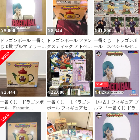
ゴンボｰル
5,000
8,544
41,800
¥
¥
¥
ドラゴンボール 一番く
ドラゴンボール ファン
一番くじ ドラゴンボ
じ B賞 ブルマ ミラー付
タスティック アドベン
ール スペシャルセッ
きフィギュア
チャー2 B賞 孫悟飯 テ
ト
ィーポット + ソーサー
5%OFF
2,444
22,000
4,275
¥
¥
¥
一番くじ ドラゴンボ
一番くじ 【ドラゴン
【中古】フィギュア ブ
ール Fantastic
ボール フィギュアセッ
ルマ 「一番くじ ドラゴ
Adventure 2 B賞
ト】
ンボール Fantastic
Adventure」 B賞 ミラー
付きフィギュア