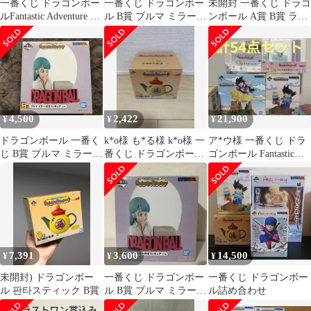
一番くじ ドラゴンボー
一番くじ ドラゴンボー
未開封 一番くじ ドラゴ
ルFantastic Adventure 2
ル B賞 ブルマ ミラー付
ンボール A賞 B賞 ラス
ラストワン賞
きフィギュア 【新
トワン賞
品 未使用】
4,500
2,422
21,900
¥
¥
¥
ドラゴンボール 一番く
k*o様 も*る様 k*o様 一
ア*ウ様 一番くじ ドラ
じ B賞 ブルマ ミラー付
番くじ ドラゴンボール
ゴンボール Fantastic
きフィギュア
B賞 孫悟飯の急須
Adventure 2
7,391
3,600
14,500
¥
¥
¥
未開封) ドラゴンボー
一番くじ ドラゴンボー
一番くじ ドラゴンボー
ル 판타スティック B賞
ル B賞 ブルマ ミラー付
ル詰め合わせ
きフィギュア