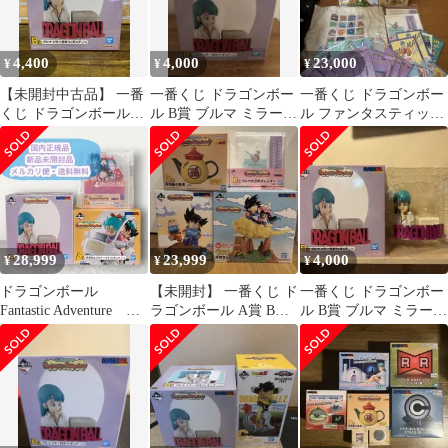
4,400
4,000
23,000
¥
¥
¥
【未開封中古品】 一番
一番くじ ドラゴンボー
一番くじ ドラゴンボー
くじ ドラゴンボール
ル B賞 ブルマ ミラー付
ル ファンタスティック
Fantastic Adventure B賞
きフィギュア
アドベンチャー2 まと
ブルマ ミラー付きフィ
め売り
ギュア
28,999
23,999
4,000
¥
¥
¥
ドラゴンボール
【未開封】 一番くじ ド
一番くじ ドラゴンボー
Fantastic Adventure A
ラゴンボール A賞 B賞
ル B賞 ブルマ ミラー付
賞&B賞&D賞セット
D賞 ラストワン賞
きフィギュア