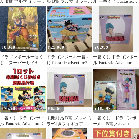
ル B賞 ブルマ ミラー付
ル B賞 ブルマ ミラー付
ル 一番くじ Fantastic
きフィギュア
きフィギュア
Adventure B賞 ブルマ
ミラー付きフィギュア
フィギュア
8,300
25,000
6,999
¥
¥
¥
ドラゴンボール一番く
ドラゴンボール一番く
一番くじ ドラゴンボー
じ スーパーサイヤー
じ fantastic adventure2.
ル Fantastic Adventure ブ
人孫悟空フィギュア
ルマ＋下位賞
タオル アクスタなど
75,980
6,560
18,599
¥
¥
¥
一番くじ ドラゴンボー
未開封品 B賞 ブルマ ミ
一番くじ ドラゴンボ
ル Fantastic Adventure 2
ラｰ付きフィギュア 一
ール B賞ブルマ＋孫
番くじ ドラゴンボｰル
悟空＆クリリン牛乳配
Fantastic Adventure ドラ
達フィギュア＋α