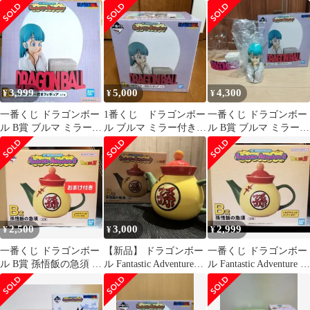
きフィギュア
Adventure B賞 ブル
フィギュア ドラゴン
マ
ボール 一番くじ
3,999
5,000
4,300
¥
¥
¥
一番くじ ドラゴンボー
1番くじ ドラゴンボー
一番くじ ドラゴンボー
ル B賞 ブルマ ミラー付
ル ブルマ ミラー付きフ
ル B賞 ブルマ ミラー付
きフィギュア
ィギュア
きフィギュア
2,500
3,000
2,999
¥
¥
¥
一番くじ ドラゴンボー
【新品】 ドラゴンボー
一番くじ ドラゴンボー
ル B賞 孫悟飯の急須 お
ル Fantastic Adventure2
ル Fantastic Adventure 2
まけ E賞 陶器コレクシ
B賞 急須
B賞
ョン