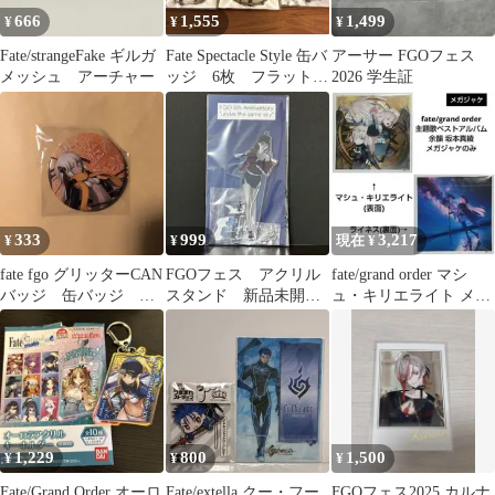
666
1,555
1,499
¥
¥
¥
Fate/strangeFake ギルガ
Fate Spectacle Style 缶バ
アーサー FGOフェス
メッシュ アーチャー
ッジ 6枚 フラット
2026 学生証
②
333
999
3,217
¥
¥
現在 ¥
fate fgo グリッターCAN
FGOフェス アクリル
fate/grand order マシ
バッジ 缶バッジ 沖
スタンド 新品未開
ュ・キリエライト メガ
田総司 オルタ
封 マルタ
ジャケ 余韻 坂本
1,229
800
1,500
¥
¥
¥
Fate/Grand Order オーロ
Fate/extella クー・フー
FGOフェス2025 カルナ