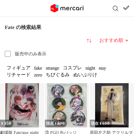
Fate の検索結果
並び替え
販売中のみ表示
フィギュア
コスプレ
fake
strange
night
stay
リチャード
ちびぐるみ
ぬいぷりけ
zero
350
600
600
¥
現在 ¥
現在 ¥
劇場版 Fate/stay night
③ FGO 缶バッジ
原田左之助 アクリルマ