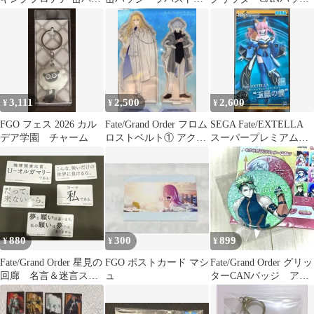
ジ
フォウ
徐福 2個
3,111
2,500
2,600
¥
¥
¥
FGO フェス 2026 カル
Fate/Grand Order フロム
SEGA Fate/EXTELLA
デア学園 チャーム
ロストベルト① アクリ
スーパープレミアムフ
ルスタンド
ィギュア 玉藻の前
880
300
899
¥
¥
¥
Fate/Grand Order 星見の
FGO ポストカード マシ
Fate/Grand Order グリッ
回廊 名言＆迷言ステ
ュ
ターCANバッジ アキ
ッカー 5枚入
レウス