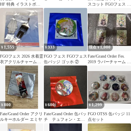
HF 特典 イラストボー
スコット FGOフェス カ
ド
ルデア学園
1,555
333
1,000
¥
¥
現在 ¥
FGOフェス 2026 水着霊
FGO フェス FGOフェス
Fate/Grand Order Fes.
衣アクリルチャームセ
缶バッジ ゴッホ ②
2019 ラバーチャーム 4
ット オベロン
種
800
600
1,299
¥
¥
¥
Fate/Grand Order アクリ
Fate/Grand Order 缶バッ
FGO OTSS 缶バッジ 11
ルキーホルダー エミヤ
チ テュフォン・エフ
点セット
ェメロス＆イプシロン