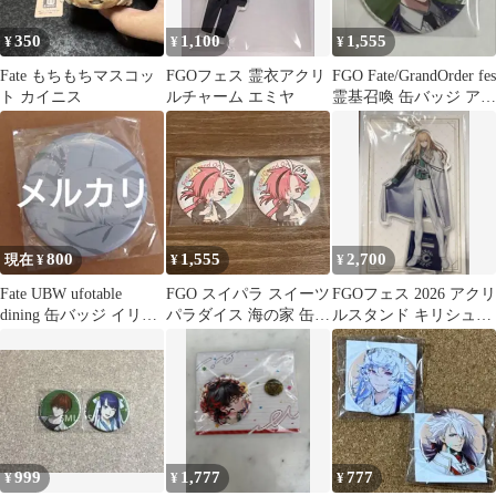
350
1,100
1,555
¥
¥
¥
Fate もちもちマスコッ
FGOフェス 霊衣アクリ
FGO Fate/GrandOrder fes
ト カイニス
ルチャーム エミヤ
霊基召喚 缶バッジ アー
サー
800
1,555
2,700
現在 ¥
¥
¥
Fate UBW ufotable
FGO スイパラ スイーツ
FGOフェス 2026 アクリ
dining 缶バッジ イリヤ
パラダイス 海の家 缶バ
ルスタンド キリシュタ
スフィール
ッジ 高杉晋作
リア
999
1,777
777
¥
¥
¥