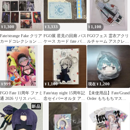
1,300
3,333
1,100
¥
¥
¥
Fate/strange Fake クリア
FGO展 星見の回廊 パス
FGOフェス 霊衣アクリ
カードコレクション 13
ケース カード fate バッ
ルチャーム アスクレピ
枚セット
ジ アクリル 特典 くじ
オス
999
1,100
1,200
¥
¥
現在 ¥
FGO Fate 11周年 ファミ
Fate/stay night 15周年記
【未使用品】Fate/Grand
通 2026 リリス ハベト
念セイバーオルタ アク
Order もちもちマスコ
ロット イラスト
リルキーホルダー
ット 斎藤一