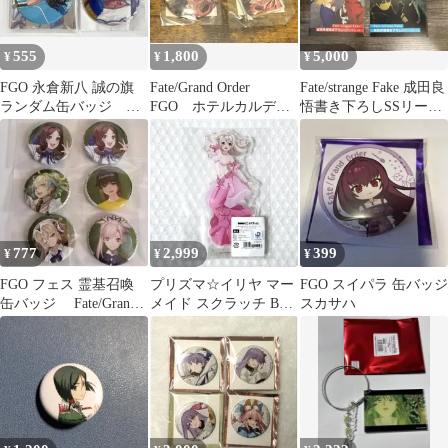
555
1,800
5,000
¥
¥
¥
FGO 永倉新八 誠の旗
Fate/Grand Order
Fate/strange Fake 成田良
ランダム缶バッジ ガ
FGO ホテルカルデ
悟書き下ろしSSリーフ
チャメイト
ア 高杉晋作 ２点セ
レット 2点
ット
777
2,999
399
¥
¥
¥
FGO フェス 霊基召喚
プリズマ☆イリヤ マー
FGO スイパラ 缶バッジ
缶バッジ Fate/Grand
メイド スクラッチ B賞
スカサハ
Order フェイト
アクリルスタンド イリ
ヤ