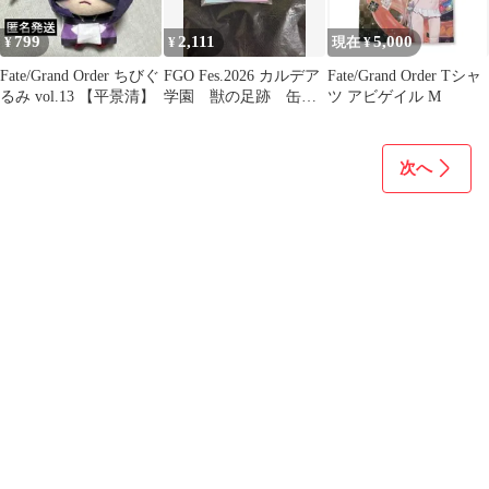
799
2,111
5,000
¥
¥
現在 ¥
Fate/Grand Order ちびぐ
FGO Fes.2026 カルデア
Fate/Grand Order Tシャ
るみ vol.13 【平景清】
学園 獣の足跡 缶バ
ツ アビゲイル M
ッジスタンド
次へ