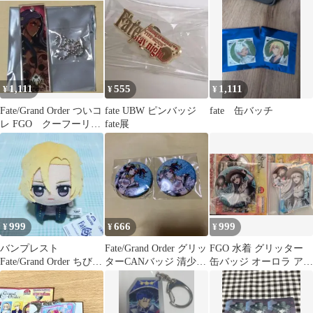
ー
1,111
555
1,111
¥
¥
¥
Fate/Grand Order ついコ
fate UBW ピンバッジ
fate 缶バッチ
レ FGO クーフーリ
fate展
ン アクキー
999
666
999
¥
¥
¥
バンプレスト
Fate/Grand Order グリッ
FGO 水着 グリッター
Fate/Grand Order ちびぐ
ターCANバッジ 清少納
缶バッジ オーロラ アク
るみvol.7 デイビット
言
キー アナスタシア