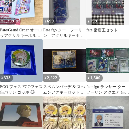
1,399
699
799
¥
¥
¥
Fate/Grand Order オーロ
Fate fgo クー・フーリ
fate 巌窟王セット
ラアクリルキーホルダ
ン アクリルキーホル
ー カーマ
ダー
333
2,222
1,500
¥
¥
¥
FGO フェス FGOフェス
スペムンバッヂ & スぺ
fate fgo ランサー クー
缶バッジ ゴッホ ③
ムンアクキーセット ア
フーリン スクエア 缶バ
ルクェイド ファンタズ
ッジ
ムーン