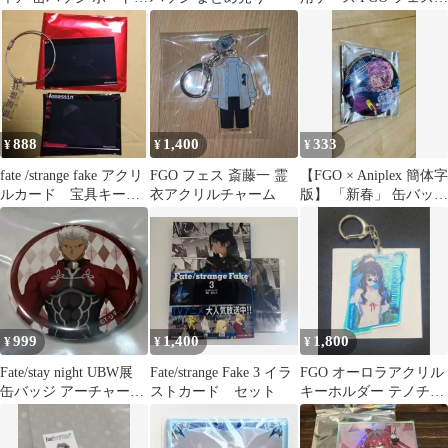
イト
カードケース
888
1,400
333
¥
¥
¥
fate /strange fake アクリ
FGO フェス 斎藤一 霊
【FGO × Aniplex 簡体字
ルカード 宝具キーホ
衣アクリルチャーム
版】 「新春」 缶バッジ
ルダー 狂信者
マシュ
999
1,400
1,800
¥
¥
¥
Fate/stay night UBW展
Fate/strange Fake 3 イラ
FGO オーロラアクリル
缶バッジ アーチャー
ストカード セット
キーホルダー テノチテ
【未使用品】
ィトラン fate