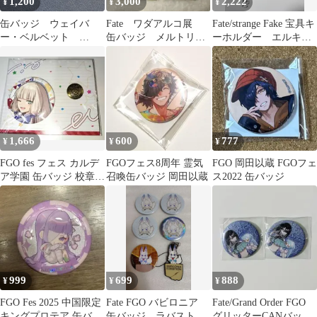
1,200
3,000
2,222
¥
¥
¥
缶バッジ ウェイバ
Fate ワダアルコ展
Fate/strange Fake 宝具キ
ー・ベルベット
缶バッジ メルトリリ
ーホルダー エルキド
Fate/Zero FGO タイ
ス パッションリッ
ゥ
プムーン
プ サクラ 玉藻
1,666
600
777
¥
¥
¥
FGO fes フェス カルデ
FGOフェス8周年 霊気
FGO 岡田以蔵 FGOフェ
ア学園 缶バッジ 校章
召喚缶バッジ 岡田以蔵
ス2022 缶バッジ
ノア
999
699
888
¥
¥
¥
FGO Fes 2025 中国限定
Fate FGO バビロニア
Fate/Grand Order FGO
キングプロテア 缶バッ
缶バッジ ラバスト
グリッターCANバッジ