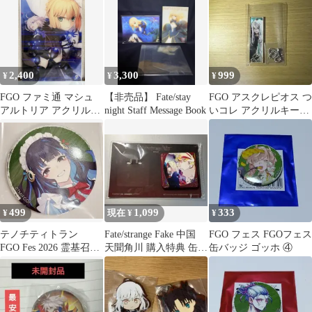
2,400
3,300
999
¥
¥
¥
FGO ファミ通 マシュ
【非売品】 Fate/stay
FGO アスクレピオス つ
アルトリア アクリルパ
night Staff Message Book
いコレ アクリルキーホ
ネル
ルダー
499
1,099
333
¥
現在 ¥
¥
テノチティトラン
Fate/strange Fake 中国
FGO フェス FGOフェス
FGO Fes 2026 霊基召
天聞角川 購入特典 缶バ
缶バッジ ゴッホ ④
喚 缶バッジ 描き下
ッジ
ろし