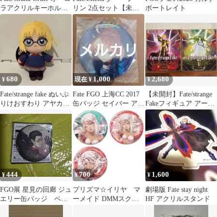
ラアクリルキーホルダ
リン 2点セット【未開
ポートレイト
ー XX
封品】ランサー
680
1,000
2,680
¥
現在 ¥
¥
Fate/strange fake ぬいぷ
Fate FGO 上海CC 2017
⁠【未開封】Fate/strange
りけおすわり アヤカ・
缶バッジ セイバー アル
Fakeフィギュア アーチ
サジョウ
トリア
ャー ランサー⁠
444
700
1,600
¥
¥
¥
FGO展 星見の回廊 ジュ
プリズマ☆イリヤ マ
劇場版 Fate stay night
エリー缶バッジ ベリ
ーメイド DMMスクラ
HF アクリルスタンド
ル
ッチ E賞 缶バッ