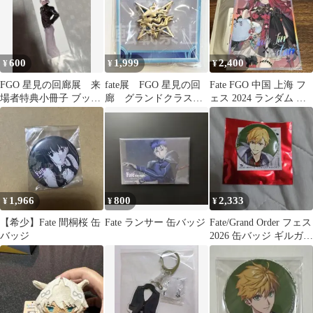
600
1,999
2,400
¥
¥
¥
FGO 星見の回廊展 来
fate展 FGO 星見の回
Fate FGO 中国 上海 フ
場者特典小冊子 ブック
廊 グランドクラスア
ェス 2024 ランダム 色
マーカー しおり ペ
イコンピンバッジ アヴ
紙 バーヴァンシー
ペロンチーノ
ェンジャー
1,966
800
2,333
¥
¥
¥
【希少】Fate 間桐桜 缶
Fate ランサー 缶バッジ
Fate/Grand Order フェス
バッジ
2026 缶バッジ ギルガメ
ッシュ