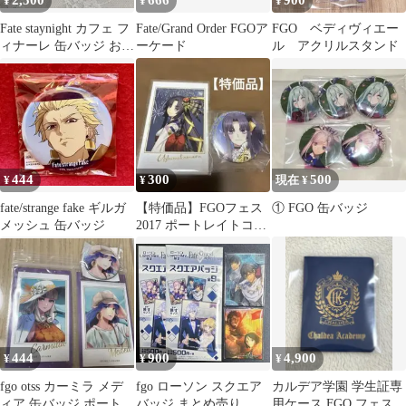
2,500
666
900
¥
¥
¥
Fate staynight カフェ フ
Fate/Grand Order FGOア
FGO ベディヴィエー
ィナーレ 缶バッジ おま
ーケード
ル アクリルスタンド
け付き
444
300
500
¥
¥
現在 ¥
fate/strange fake ギルガ
【特価品】FGOフェス
① FGO 缶バッジ
メッシュ 缶バッジ
2017 ポートレイトコレ
クション 缶バッジ
牛若丸
444
900
4,900
¥
¥
¥
fgo otss カーミラ メデ
fgo ローソン スクエア
カルデア学園 学生証専
ィア 缶バッジ ポートレ
バッジ まとめ売り
用ケース FGO フェス