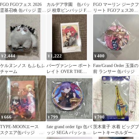
FGO FGOフェス 2026
カルデア学園 缶バッ
FGO マーリン ジークフ
霊基召喚 缶バッジ 霊基
ジ 校章ピンバッジ FGO
リート FGOフェス2022
缶 原田 左之助
Fes.2026 ダンテ
缶バッジ2点セット
2,444
1,222
400
¥
¥
¥
ケルヌンノス もふもふ
バーヴァンシー ポート
Fate/Grand Order 玉藻の
チャーム
レイト OVER THE
前 ランサー 缶バッジ
SAME SKY FGO
666
799
700
¥
¥
¥
TYPE-MOONエース
fate grand order fgo 缶バ
茨木童子 水着 ビッグプ
スクエア缶バッジ 遠
ッジ SEGA パッション
レートキーホルダー
坂凛 ネロ アーチャ
リップ
FGO アクリル