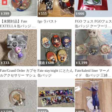
399
555
666
¥
¥
¥
【未開封品】Fate
fgo ラバスト
FGO フェス FGOフェス
EXTELLA 缶バッジ カ
缶バッジ クーフーリン
ルナ&玉藻の前
オルタ ③
333
600
1,199
¥
現在 ¥
¥
Fate/Grand Order カプセ
Fate stay/night にとたん
Fate/kaleid liner マーメ
ルアクセサリー マシュ
缶バッジ
イド 缶バッジ 三姉妹
セットE賞