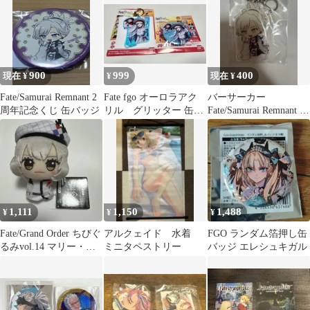
ジ クロエ ３種
900
999
400
現在 ¥
¥
現在 ¥
Fate/Samurai Remnant 2
Fate fgo オーロラアク
バーサーカー
周年記念くじ 缶バッジ
リル グリッター 缶バ
Fate/Samurai Remnant ア
ッジ アナスタシア
クリルスタンド 武蔵
1,111
1,150
1,488
¥
¥
¥
Fate/Grand Order ちびぐ
アルクェイド 水着
FGO ランダム箔押し缶
るみvol.14 マリー・オ
ミニタペストリー
バッジ エレシュキガル
ルタ