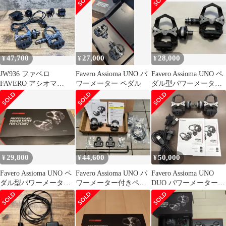
車
47,700
27,000
28,000
¥
¥
¥
JW936 ファベロ
Favero Assioma UNO パ
Favero Assioma UNO ペ
FAVERO アシオマ
ワーメーター ペダル
ダル型パワーメーター
ASSIOMA UNO パワー
本体
メーター ビンディング
ぺダル 接続確認済
29,800
44,600
50,000
¥
¥
¥
Favero Assioma UNO ペ
Favero Assioma UNO パ
Favero Assioma UNO
ダル型パワーメーター
ワーメーター付きペダ
DUO パワーメーター
本体
ル
本体