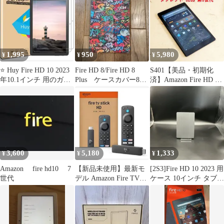
1,995
950
5,980
¥
¥
¥
⭐️ Huy Fire HD 10 2023
Fire HD 8/Fire HD 8
S401【美品・初期化
年10.1インチ 用のガラ
Plus ケースカバー8イ
済】Amazon Fire HD 10
スフイルム
ンチ
タブレット 32GB 第9世
代 /5
3,600
5,180
1,333
¥
¥
¥
Amazon fire hd10 7
【新品未使用】最新モ
[2S3]Fire HD 10 2023 用
世代
デル Amazon Fire TV
ケース 10インチ タブレ
Stick HD | 大画面でフル
ットケース
HDの楽しさを簡単に |
ストリーミングメディ
アプレイヤー