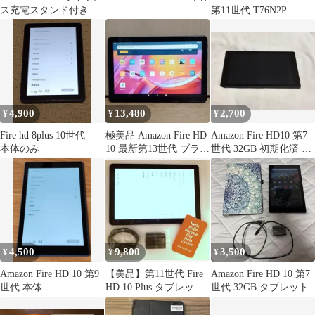
ス充電スタンド付き
第11世代 T76N2P
第10世代 ジャンク品
4,900
13,480
2,700
¥
¥
¥
Fire hd 8plus 10世代
極美品 Amazon Fire HD
Amazon Fire HD10 第7
本体のみ
10 最新第13世代 ブラッ
世代 32GB 初期化済 本
ク 32GB
体のみ
4,500
9,800
3,500
¥
¥
¥
Amazon Fire HD 10 第9
【美品】第11世代 Fire
Amazon Fire HD 10 第7
世代 本体
HD 10 Plus タブレット
世代 32GB タブレット
HD64GB