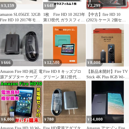
3,159
648
2,299
¥
¥
¥
amazon SL056ZE 32GB
1枚 Fire HD 10 2023年
【中古】fire HD 10
Fire HD 10 2017年モデ
第13世代 ガラスフィル
(2023) ケース 2個セッ
ル 本体のみ（外箱な
ム 指紋防止
ト
し）
666
12,500
8,000
¥
¥
¥
Amazon Fire HD 純正 電
Fire HD 8 キッズプロ
【新品未開封】Fire TV
源アダプター ケーブル
グリーン 第12世代
Stick 4K Plus 8GB Wi-Fi
セット 充電器
(2024)
6
6,000
780
14,000
¥
¥
¥
Amazon Fire HD 10 Wi-
Fire HD電源アダプタ、
Amazon アマゾン Fire