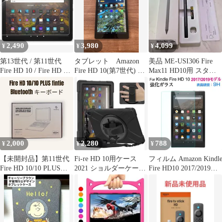
トラHD HDR テレビス
ティック テレビリモコ
ン 汎用リモコン 交換用
音声認識リモコン fir tv
stick
2,490
3,980
4,099
¥
¥
¥
第13世代 / 第11世代
タブレット Amazon
美品 ME-USI306 Fire
Fire HD 10 / Fire HD 10
Fire HD 10(第7世代) ブ
Max11 HD10用 スタイ
Plus タブレット 10.1イ
ラック
ラスペン
ンチ 用 ブルーライトカ
ット フィルム 保護フィ
ルム 光沢仕様
2,000
2,280
788
¥
¥
¥
【未開封品】第11世代
Fi-re HD 10用ケース
フィルム Amazon Kindl
Fire HD 10/10 PLUS
2021 ショルダーケース
Fire HD10 2017/2019モ
fintieキーボード付きカ
全面保護 耐衝撃
デル用 液晶保護フィル
バー
ム ガラスフィルム 強化
ガラスフィルム 指紋防
止