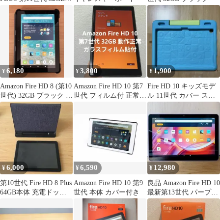
カバー付
6,180
3,800
1,900
¥
¥
¥
Amazon Fire HD 8 (第10
Amazon Fire HD 10 第7
Fire HD 10 キッズモデ
世代) 32GB ブラック 中
世代 フィルム付 正常
ル 11世代 カバー スタ
古品
32GB ④
ンド付き保護ケース
6,000
6,590
12,980
¥
¥
¥
第10世代 Fire HD 8 Plus
Amazon Fire HD 10 第9
良品 Amazon Fire HD 10
64GB本体 充電ドッ
世代 本体 カバー付き
最新第13世代 パープル
ク、フィルム付
32GB