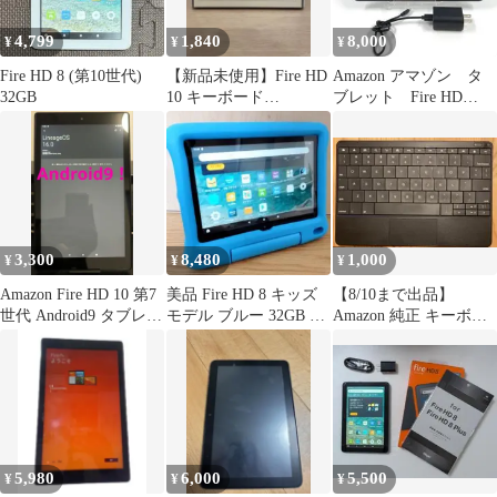
4,799
1,840
8,000
¥
¥
¥
Fire HD 8 (第10世代)
【新品未使用】Fire HD
Amazon アマゾン タ
32GB
10 キーボード
ブレット Fire HD
B08WSHW5G2
10（第11世代）
3,300
8,480
1,000
¥
¥
¥
Amazon Fire HD 10 第7
美品 Fire HD 8 キッズ
【8/10まで出品】
世代 Android9 タブレッ
モデル ブルー 32GB カ
Amazon 純正 キーボー
ト
バー付き
ド 本体
5,980
6,000
5,500
¥
¥
¥