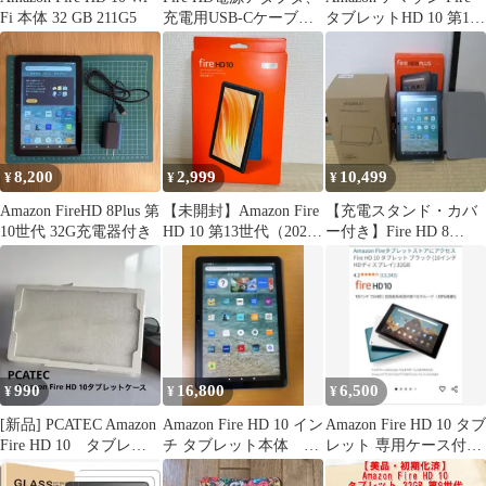
Fi 本体 32 GB 211G5
充電用USB-Cケーブル
タブレットHD 10 第11
セット 純正
世代 ２つ
8,200
2,999
10,499
¥
¥
¥
Amazon FireHD 8Plus 第
【未開封】Amazon Fire
【充電スタンド・カバ
10世代 32G充電器付き
HD 10 第13世代（2023
ー付き】Fire HD 8
年モデル）純正 スリム
Plus【第10世代】
保護カバー ブルー
990
16,800
6,500
¥
¥
¥
[新品] PCATEC Amazon
Amazon Fire HD 10 イン
Amazon Fire HD 10 タブ
Fire HD 10 タブレッ
チ タブレット本体 ３
レット 専用ケース付き
トケース
２GBブラック
2セット