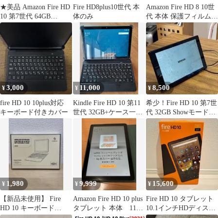
★美品 Amazon Fire HD
Fire HD8plus10世代 本
Amazon Fire HD 8 10世
10 第7世代 64GB
体のみ
代 本体 保護フィルム付
SL056ZE★
き
3,000
11,000
8,500
¥
¥
¥
fire HD 10 10plus対応
Kindle Fire HD 10 第11
希少！Fire HD 10 第7世
キーボード付きカバー
世代 32GB+ケース一体
代 32GB Showモード対
型キーボード
応 スタンド付
1,980
9,999
15,600
¥
¥
¥
【新品未使用】 Fire
Amazon Fire HD 10 plus
Fire HD 10 タブレット
HD 10 キーボード
タブレット 本体 11世
10.1インチHDディスプ
B08WSHW5G2
代
レイ 64GB