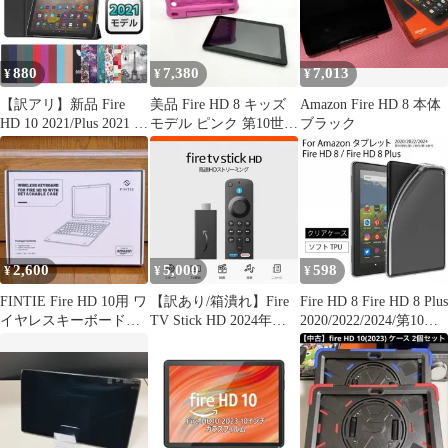
B0BL66DWC3
880
7,380
7,013
¥
¥
¥
【訳アリ】新品 Fire
美品 Fire HD 8 キッズ
Amazon Fire HD 8 本体
HD 10 2021/Plus 2021 ス
モデル ピンク 第10世
ブラック
タンド機能付 カバー
代 32GB
2399
2,600
5,000
598
¥
¥
¥
FINTIE Fire HD 10用 ワ
【訳あり/箱潰れ】Fire
Fire HD 8 Fire HD 8 Plus
イヤレスキーボード付
TV Stick HD 2024年発
2020/2022/2024/第10世
きケース 新品未開封
売モデル Amazon ファ
代/第12世代/第14世代
イヤー スティック
タブレ ットカバー カバ
Alexa対応 音声認識リ
ー ケース TPU 半透明
モコン 付属
ソフトカバー 衝撃吸収