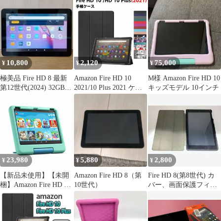
10,800
2,120
75,000
¥
¥
¥
極美品 Fire HD 8 最新
Amazon Fire HD 10
M様 Amazon Fire HD 10
第12世代(2024) 32GB
2021/10 Plus 2021 ケー
キッズモデル 10インチ
ブラック
ス
23,980
5,880
2,800
¥
¥
¥
【新品未使用】【未開
Amazon Fire HD 8（第
Fire HD 8(第8世代) カ
梱】Amazon Fire HD 10
10世代）
バー、画面保護フィル
キッズモデル グリーン
ム付き
［10.1型 /Wi-Fiモデル /
ストレージ：32GB］