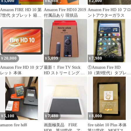
5,000
6,980
2,000
¥
¥
¥
Amazon FIRE HD 10 第
Amazon Fire HD10 2019
Amazon Fire HD 10 フロ
7世代 タブレット 箱付
付属品あり 現状品
ントアウターガラス
き
20,000
5,099
7,980
¥
¥
¥
Amazon Fire HD 10 タブ
最新！ Fire TV Stick
①Amazon Fire HD
レット 本体
HD ストリーミング ス
10（第9世代）タブレッ
トリーミングメディア
ト 本体
5,100
7,480
8,000
¥
¥
¥
amazon fire hd8
画面極美品 FIRE
fire tablet 10 Plus 本体
HD8 第10世代 アマ
第11世代 MOFTスタ