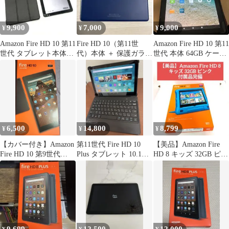
9,900
7,000
9,000
¥
¥
¥
Amazon Fire HD 10 第11
Fire HD 10（第11世
Amazon Fire HD 10 第11
世代 タブレット本体
代）本体 ＋ 保護ガラス
世代 本体 64GB ケース
32GBモデル
＋ クリアケース セット
付き
6,500
14,800
8,799
¥
¥
¥
【カバー付き】Amazon
第11世代 Fire HD 10
【美品】Amazon Fire
Fire HD 10 第9世代
Plus タブレット 10.1イ
HD 8 キッズ 32GB ピン
64GB 本体
ンチHD
ク 付属品完備