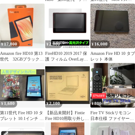
ゾン タブレット
ンド付き
WiFi
17,800
2,000
16,000
¥
¥
¥
Amazon fire HD10 第13
FireHD10 2019 2017 保
Amazon Fire HD 10 タブ
世代 32GBブラック
護 フィルム OverLay
レット 本体
B0C2XN8HKD【Aラン
9H Brilliant for Fire HD
ク】796
10 (第9世代 2019 /
2017) 高硬度 高光沢タ
イプ アマゾン fire hd 10
37%OFF
1,680
2,100
800
¥
¥
¥
第11世代 Fire HD 10 タ
【新品未開封】Fintie
Fire TV Stickリモコン
ブレット 10.1インチ タ
Fire HD10用取り外し可
日本仕様 ファイヤース
ブレットカバー
能キーボード付きケー
ティック4K 第2/3世代
ス
Light MAX CUBE ウル