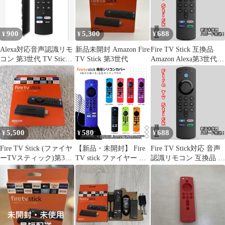
900
5,300
688
¥
¥
¥
Alexa対応音声認識リモ
新品未開封 Amazon Fire
Fire TV Stick 互換品
コン 第3世代 TV Stick
TV Stick 第3世代
Amazon Alexa第3世代
Cube用
リモコン
5,500
580
688
¥
¥
¥
Fire TV Stick (ファイヤ
【新品・未開封】 Fire
Fire TV Stick対応 音声
ーTVスティック)第3世
TV stick ファイヤー ス
認識リモコン 互換品 第
代
ティック 色が選べるリ
2世代以降対応 4K/Cube
モコンカバー【第3世代
対応 Netflix Prime Video
4K HD】
Disney+ Huluボタン搭
載 純正代替