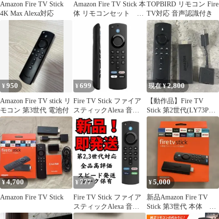
Amazon Fire TV Stick
Amazon Fire TV Stick 本
TOPBIRD リモコン Fire
4K Max Alexa対応
体 リモコンセット 第
TV対応 音声認識付き
3世代
950
699
2,800
¥
¥
現在 ¥
Amazon Fire TV stick リ
Fire TV Stick ファイア
【動作品】Fire TV
モコン 第3世代 電池付
スティックAlexa 音声
Stick 第2世代(LY73PR)
リモコン第3世代
本体と音声リモコン
4,700
777
5,000
¥
¥
¥
Amazon Fire TV Stick
Fire TV Stick ファイア
新品Amazon Fire TV
スティックAlexa 音声
Stick 第3世代 本体 ケ
リモコン第3世代
ーブルなど付属