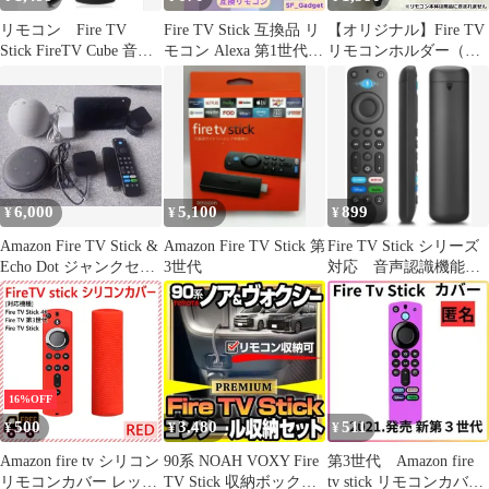
る保護スキンカバー
リモコン Fire TV
Fire TV Stick 互換品 リ
【オリジナル】Fire TV
Stick FireTV Cube 音声
モコン Alexa 第1世代
リモコンホルダー（第
認識機能付
交換用
２・第３世代）
[MP001-001C]
6,000
5,100
899
¥
¥
¥
Amazon Fire TV Stick &
Amazon Fire TV Stick 第
Fire TV Stick シリーズ
Echo Dot ジャンクセッ
3世代
対応 音声認識機能付
ト
き交換用（汎用）リモ
コン
16%OFF
500
3,480
511
¥
¥
¥
Amazon fire tv シリコン
90系 NOAH VOXY Fire
第3世代 Amazon fire
リモコンカバー レッド
TV Stick 収納ボックス
tv stick リモコンカバー