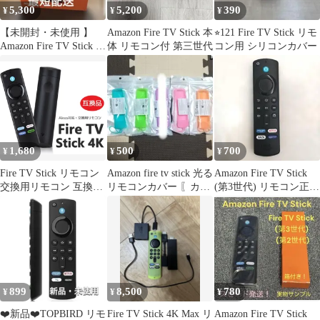
5,300
5,200
390
¥
¥
¥
【未開封・未使用 】
Amazon Fire TV Stick 本
⭐︎121 Fire TV Stick リモ
Amazon Fire TV Stick 第
体 リモコン付 第三世代
コン用 シリコンカバー
3世代
1,680
500
700
¥
¥
¥
Fire TV Stick リモコン
Amazon fire tv stick 光る
Amazon Fire TV Stick
交換用リモコン 互換品
リモコンカバー 〖カラ
(第3世代) リモコン正規
テレビスティック ファ
ー指定可能〗
品ジャンク品
イヤースティックリモ
コン ファイヤースティ
ックtv Alexa 4K
L5B83G
899
8,500
780
¥
¥
¥
❤️新品❤️TOPBIRD リモ
Fire TV Stick 4K Max リ
Amazon Fire TV Stick