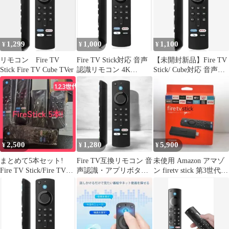
ィック本体が必要
1,299
1,000
1,100
¥
¥
¥
リモコン Fire TV
Fire TV Stick対応 音声
【未開封新品】Fire TV
Stick Fire TV Cube TVer
認識リモコン 4K
Stick/ Cube対応 音声認
Max/Cube交換用
識リモコン
2,500
1,280
5,900
¥
¥
¥
まとめて5本セット!
Fire TV互換リモコン 音
未使用 Amazon アマゾ
Fire TV Stick/Fire TV
声認識・アプリボタン
ン firetv stick 第3世代
Cube対応, 音声認識機
付 ブラック
S3L46N
能付き, プリセットAPP
ボタン搭載, 第2/3世代
4K Max/Lite/4K TV-
Cube（第1&2世代）互
換,リモコン, 日本語説