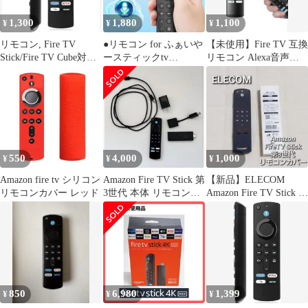
明書（black）
1,300
1,880
1,100
¥
¥
¥
リモコン, Fire TV
●リモコン for ふぁいや
【未使用】Fire TV 互換
Stick/Fire TV Cube対応,
ースティックtv
リモコン Alexa音声認
音声認識
Compatible fire
TVer対応
550
4,000
1,000
¥
¥
¥
Amazon fire tv シリコン
Amazon Fire TV Stick 第
【新品】ELECOM
リモコンカバー レッド
3世代 本体 リモコンセ
Amazon Fire TV Stick リ
ット
モコン カバー
850
6,980
1,399
¥
¥
¥