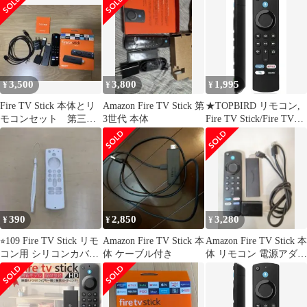
3,500
3,800
1,995
¥
¥
¥
Fire TV Stick 本体とリ
Amazon Fire TV Stick 第
★TOPBIRD リモコン,
モコンセット 第三世
3世代 本体
Fire TV Stick/Fire TV
代
Cube対応, 音声認識機
能付き, プリセットAPP
ボタン搭載, 第2/3世代
4K Max/Lite/4K TV-
Cube（第1&2世代）互
換, 交換用リモコン
（black）
390
2,850
3,280
¥
¥
¥
⭐︎109 Fire TV Stick リモ
Amazon Fire TV Stick 本
Amazon Fire TV Stick 本
コン用 シリコンカバー
体 ケーブル付き
体 リモコン 電源アダプ
ストラップ付き
ターセット