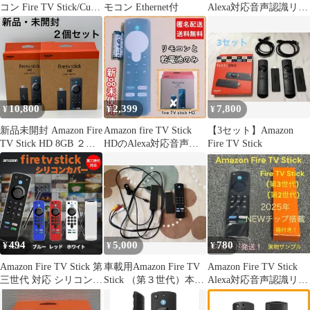
コン Fire TV Stick/Cube
モコン Ethernet付
Alexa対応音声認識リモ
対応
コン（第3）
10,800
2,399
7,800
¥
¥
¥
新品未開封 Amazon Fire
Amazon fire TV Stick
【3セット】Amazon
TV Stick HD 8GB ２個
HDのAlexa対応音声認
Fire TV Stick
セット ファイヤーステ
識リモコン
ィック tv アマゾン
494
5,000
780
¥
¥
¥
Amazon Fire TV Stick 第
車載用Amazon Fire TV
Amazon Fire TV Stick
三世代 対応 シリコン
Stick （第３世代）本体
Alexa対応音声認識リモ
リモコンカバー 保護ケ
リモコンセット
コン（第3）
ース 耐衝撃 防塵 滑り