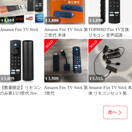
4,000
3,800
1,090
¥
¥
¥
Amazon Fire TV Stick
Amazon Fire TV Stick 第
TOPBIRD Fire TV互換
三世代 本体
リモコン 音声認識・ア
プリボタン付 ブラック
3,089
3,900
3,555
¥
¥
¥
【数量限定】リモコン
Amazon Fire TV Stick 第
Amazon Fire TV Stick 本
のみ第1/2/3世代 fire-
3世代
体 リモコンセット第3
stick-tv 対応 with プリ
世代
セットAPPボタン搭載
Compatible 音声認識機
次へ
能付きテレビコントロ
ール、日本語取扱説明
書付属 ふぁいやーステ