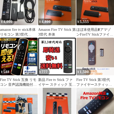
4,000
4,800
5,555
¥
¥
¥
amazon fire tv stick本体
Amazon Fire TV Stick 第
ほぼ未使用品❣️アマゾ
リモコン 第3世代
3世代 本体
ンFireTV Stickファイヤ
S3L46N
ースティック 第3世代
548
777
1,500
¥
¥
¥
Fire TV Stick 互換 リモ
新品 Fire tv Stick ファ
Fire TV Stick 第3世代
コン 音声認識機能付き
イヤー スティック 互換
ファイヤースティック
日本語説明書付属 ファ
用 リモコン
TVerリモコンのみ
イヤースティック 4K
テレビ Amazon アマゾ
ン 4K MAX スマートテ
レビ 第3世代 Prime
Video Netflix Hulu