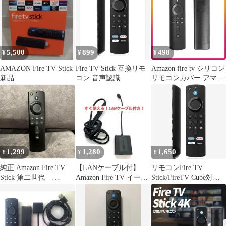
止め 落下防止 収納しや
すい 軽量 フィット感抜
群 ブラック 交換用 TV
アクセサリー 家庭用 便
利 グッズ
5,500
899
498
¥
¥
¥
AMAZON Fire TV Stick
Fire TV Stick 互換リモ
Amazon fire tv シリコン
新品
コン 音声認識
リモコンカバー アマゾ
ン ブラック
1,299
1,280
1,650
¥
¥
¥
純正 Amazon Fire TV
【LANケーブル付】
リモコンFire TV
Stick 第二世代
Amazon Fire TV イーサ
Stick/FireTV Cube対応
L5B83H
ネットアダプタ 有線
音声認識機能付き