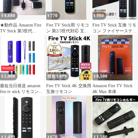
4,680
770
980
¥
¥
¥
★動作品 Amazon Fire
Fire TV Stick用 リモコ
Fire TV Stick 互換 リモ
TV Stick 第3世代
ン 第2/3世代対応 互換
コン ファイヤースティ
S3L46N★
品
ック 4K 第1/2/3世代
Light MAX CUBE ウル
トラHD HDR 対応
9%OFF
1,000
499
8,500
¥
現在 ¥
¥
最短当日発送 amazon
Fire TV Stick 4K 交換用
Amazon Fire TV Stick
fire tv stick リモコンカ
互換リモコン
4K Max 本体
バー ファイヤーtvステ
ィック カバー ファイヤ
ースティック シリコン
ケース 薄型 汚れ防止
軽い 柔軟性 ファイヤー
テレビスティック 3世
代 リモコンケース 洗え
1,499
670
1,580
¥
¥
¥