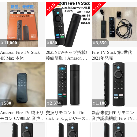
アマゾン
配線セット
ファイヤー
11,000
880
3,350
¥
¥
¥
Amazon Fire TV Stick
2025NEWチップ搭載!
Fire TV Stick 第3世代
4K Max 本体
接続簡単！Amazon リ
2021年発売
モコン Fire TV Stick
リモコンのみ（第3世
代）
580
2,374
1,180
¥
¥
¥
Amazon Fire TV 純正リ
交換リモコン for fire-
新品未使用❣️ リモコン
モコン CV98LM 音声認
stick-tv ふぁいやーステ
音声認識機能 Fire TV
識なし
ィックtv リモコン Pro
Stick/Cube対応
音声認識 カスタムボタ
ン有り ファイヤーステ