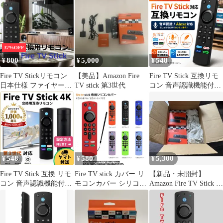
37%OFF
800
5,000
548
¥
¥
¥
Fire TV Stickリモコン
【美品】Amazon Fire
Fire TV Stick 互換リモ
日本仕様 ファイヤース
TV stick 第3世代
コン 音声認識機能付き
ティック4K 第2/3世代
Alexa対応 ファイヤー
Light MAX CUBE ウル
スティック 4K / 4K
トラHD HDR テレビス
MAX / 第3世代 対応
ティック テレビリモコ
Netflix Hulu Disney+
ン 汎用リモコン 交換用
Prime Video 再生 停止
音声認識リモコン fir tv
音量調整 スマートテレ
stick
ビ用 ブラック
548
580
5,300
¥
¥
¥
Fire TV Stick 互換 リモ
Fire TV stick カバー リ
【新品・未開封】
コン 音声認識機能付き
モコンカバー シリコン
Amazon Fire TV Stick 第
ファイヤースティック
ファイヤースティック
3世代1台
4K 24時間以内発送 ヤ
ケース 第三世代 4K
マト発送 追跡番号あり