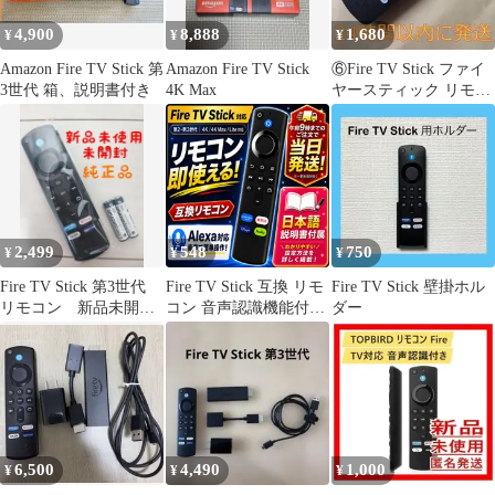
Disney+
4,900
8,888
1,680
¥
¥
¥
Amazon Fire TV Stick 第
Amazon Fire TV Stick
⑥Fire TV Stick ファイ
3世代 箱、説明書付き
4K Max
ヤースティック リモコ
ン（第3世代）
2,499
548
750
¥
¥
¥
Fire TV Stick 第3世代
Fire TV Stick 互換 リモ
Fire TV Stick 壁掛ホル
リモコン 新品未開
コン 音声認識機能付き
ダー
封 24時間以内発送
Alexa 対応 ファイヤー
スティック 日本語説明
書付属 4K 4K MAX 第2
世代 第3世代 対応
Netflix Hulu Disney+
Prime Video スマートテ
レビ
6,500
4,490
1,000
¥
¥
¥