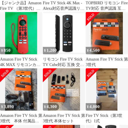
【ジャンク品】Amazon
Fire TV Stick 4K Max -
TOPBIRD リモコン Fire
Fire TV （第3世代）リ
Alexa対応音声認識リモ
TV対応 音声認識 互換
モコン 本体
コン(第3世代)付属
交換用 ブラック
850
1,200
4,500
¥
¥
¥
Amazon Fire TV Stick
リモコン Fire TV Stick
Amazon Fire TV Stick 第
4K MAX リモコンカバ
TV Cube対応 互換 交換
3世代
ー (赤G)
用 音声認識
3,890
4,300
4,000
¥
¥
¥
Amazon Fire TV Stick 第
Amazon Fire TV Stick 第
Fire TV Stick（第3世
3世代 本体 付属品セ
3世代 本体セット
代）1式
ット