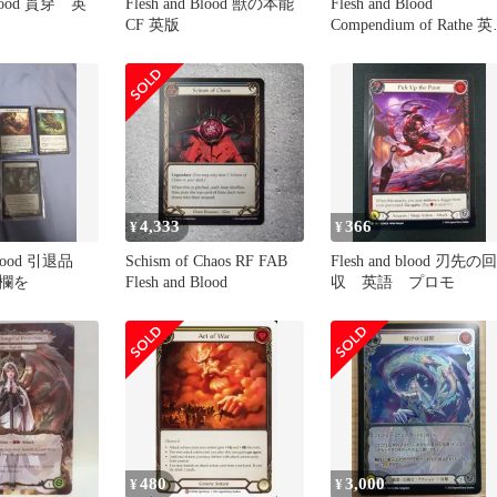
 貫穿 英
Flesh and Blood 獣の本能
Flesh and Blood
CF 英版
Compendium of Rathe 
版
4,333
366
¥
¥
 Blood 引退品
Schism of Chaos RF FAB
Flesh and blood 刃先の回
欄を
Flesh and Blood
収 英語 プロモ
480
3,000
¥
¥