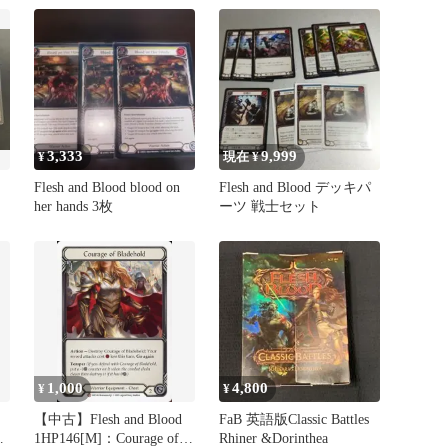
3,333
9,999
¥
現在 ¥
Flesh and Blood blood on
Flesh and Blood デッキパ
her hands 3枚
ーツ 戦士セット
1,000
4,800
¥
¥
【中古】Flesh and Blood
FaB 英語版Classic Battles
語
1HP146[M]：Courage of
Rhiner &Dorinthea