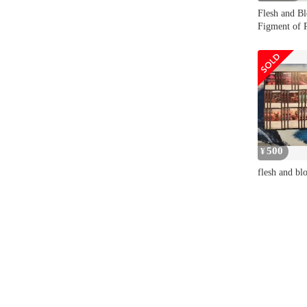
Flesh and B
Figment of P
500
¥
flesh and bl