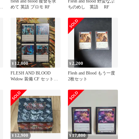
flesh and blood 復讐を求
Flesh and blood 野蛮なぶ
英語
めて 英語 プロモ RF
ちのめし 英語 RF
12,000
2,200
¥
¥
FLESH AND BLOOD
Flesh and Blood もう一度
Widow 装備 CF セット
2枚セット
FAB
12,900
17,800
¥
¥