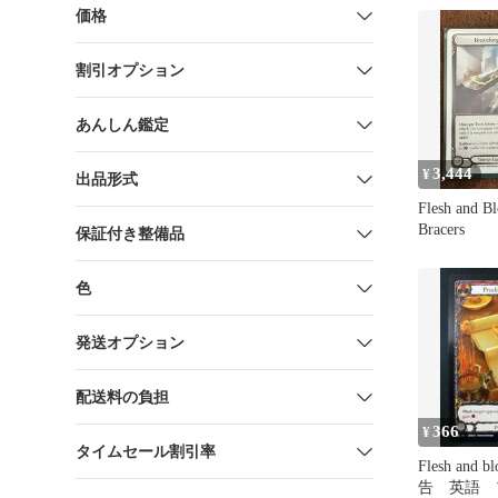
価格
割引オプション
あんしん鑑定
3,444
¥
出品形式
Flesh and B
Bracers
保証付き整備品
色
発送オプション
配送料の負担
366
¥
タイムセール割引率
Flesh and blood
告 英語 