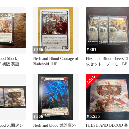
プロモ
366
801
¥
¥
lood Shock
Flesh and Blood Courage of
Flesh and Blood cheers! 3
 CF 初版 英語
Bladehold 1HP
枚セット プロモ BF
366
5,555
¥
¥
 Blood 未開封シ
Flesh and blood 武器庫の
FLESH AND BLOOD 暴