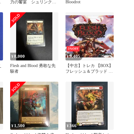
付
力の饗宴 シュリンク付
Bloodrot
き 日本語版
5%OFF
8,000
9,405
¥
¥
え
Flesh and Blood 勇敢な先
【中古】トレカ 【BOX】
駆者
フレッシュ＆ブラッド 日
本語 『暴力の饗宴(Heavy
Hitters)』 ブースターパッ
ク
1,500
366
¥
¥