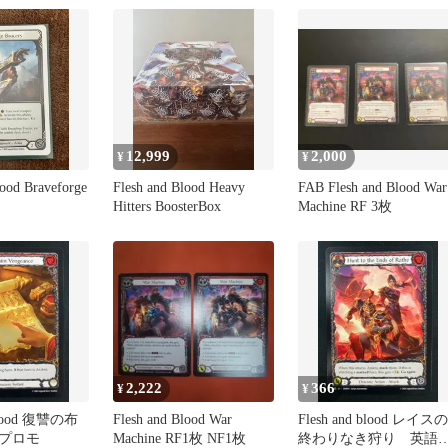
12,999
2,000
¥
¥
lood Braveforge
Flesh and Blood Heavy
FAB Flesh and Blood War
Hitters BoosterBox
Machine RF 3枚
2,222
366
¥
¥
 復讐の布
Flesh and Blood War
Flesh and blood レイスの
プロモ
Machine RF1枚 NF1枚
終わりなき狩り 英