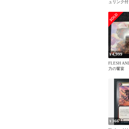
ュリンク付き
ト
4,999
¥
FLESH AN
力の饗宴 
き 日本語
366
¥