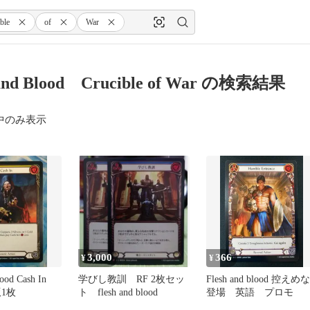
ble
of
War
 and Blood Crucible of War の検索結果
中のみ表示
3,000
366
¥
¥
lood Cash In
学びし教訓 RF 2枚セッ
Flesh and blood 控えめな
版1枚
ト flesh and blood
登場 英語 プロモ