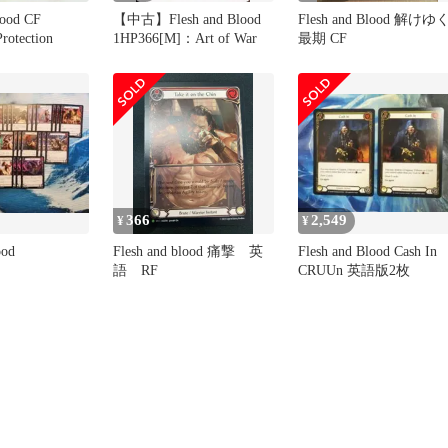
lood CF
【中古】Flesh and Blood
Flesh and Blood 解けゆ
rotection
1HP366[M]：Art of War
最期 CF
366
2,549
¥
¥
ood
Flesh and blood 痛撃 英
Flesh and Blood Cash In
語 RF
CRUUn 英語版2枚