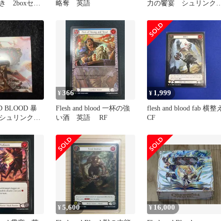
 2boxセッ
略奪 英語
力の饗宴 シュリンク
き 日本語版
366
1,999
¥
¥
D BLOOD 暴
Flesh and blood 一杯の強
flesh and blood fab 横整
シュリンク付
い酒 英語 RF
CF
版
5,600
16,000
¥
¥