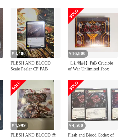
Bladehold
3,400
16,800
¥
¥
FLESH AND BLOOD
【未開封】FaB Crucible
Scale Peeler CF FAB
of War Unlimited 1box
4,999
4,500
¥
¥
FLESH AND BLOOD 暴
Flesh and Blood Codex of