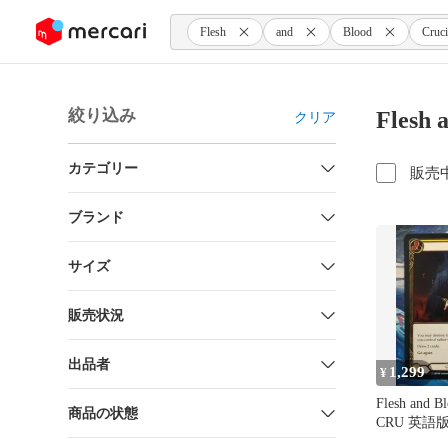
ンツにスキップ
Flesh
and
Blood
Cruci
絞り込み
Flesh
クリア
カテゴリー
販売
ブランド
サイズ
販売状況
出品者
1,299
¥
Flesh and B
商品の状態
CRU 英語