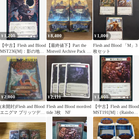
1,200
8,400
1,000
¥
¥
¥
【中古】Flesh and Blood
【最終値下】Part the
Flesh and Blood 「M」3
MST236[M]：影の地の
Mistveil Archive Pack 2
枚セット
恐怖/Shadowrealm
個
Horror
2,000
2,111
1,000
¥
¥
¥
(未開封)Flesh and Blood
Flesh and Blood mordred
【中古】Flesh and Blood
エニグマ ブリッツデッ
tide 3枚 NF
MST191[M]：(Rainbow
キ 神秘・幻術
Foil)騒々しい地元
民/Rowdy Locals