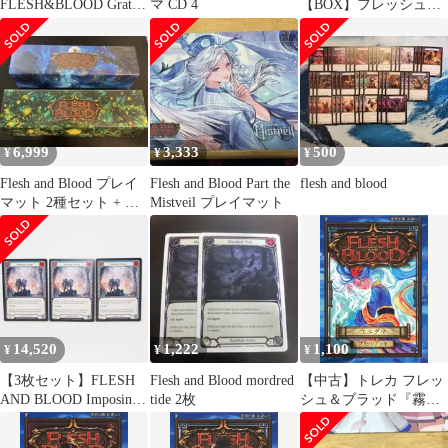
FLESH&BLOOD Gratte
マ CD 4
【BOX】フレッシュ＆
クリアカード
ブラッド『霧隠の秘境
(Part the Mistveil)』Part
the Mistveil JP Boosters
6,999
3,333
500
¥
¥
¥
Flesh and Blood プレイ
Flesh and Blood Part the
flesh and blood
マット 2種セット + ス
Mistveil プレイマット
トレージBOX
14,520
1,222
1,100
¥
¥
¥
【3枚セット】FLESH
Flesh and Blood mordred
【中古】トレカ フレッ
AND BLOOD Imposing
tide 2枚
シュ＆ブラッド『霧隠
Visage M EVR022 トレ
の秘境(Part the
カ ∴WU5253
Mistveil)』Part the