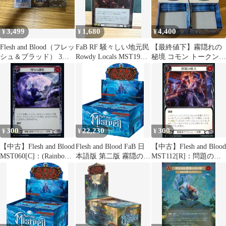
3,499
1,680
4,400
¥
¥
¥
Flesh and Blood（フレッ
FaB RF 騒々しい地元民
【最終値下】霧隠れの
シュ＆ブラッド） 3デ
Rowdy Locals MST191
秘境 コモン トークン
ッキ
日本語
セット
300
22,230
300
¥
¥
¥
【中古】Flesh and Blood
Flesh and Blood FaB 日
【中古】Flesh and Blood
MST060[C]：(Rainbow
本語版 第二版 霧隠の秘
MST112[R]：問題の拡
Foil)狩りの調和
境 Part the Mistveil ブー
大 (1)/Double Trouble
(1)/Harmony of the Hunt
スターBOX
(1)
(1)