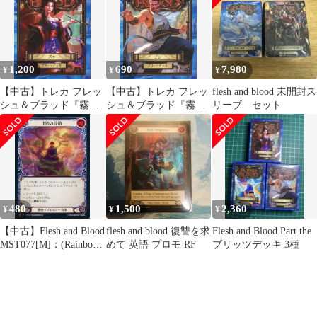
Mistveil JP Blitz Decks B
1,200
690
7,980
¥
¥
¥
【中古】トレカ フレッ
【中古】トレカ フレッ
flesh and blood 未開封ス
シュ＆ブラッド『霧隠
シュ＆ブラッド『霧隠
リーブ セット
の秘境(Part the
の秘境(Part the
Mistveil)』Part the
Mistveil)』Part the
Mistveil JP Blitz Decks A
Mistveil JP Blitz Decks C
480
1,500
2,360
¥
¥
¥
【中古】Flesh and Blood
flesh and blood 復讐を求
Flesh and Blood Part the
MST077[M]：(Rainbow
めて 英語 プロモ RF
ブリッツデッキ 3種
Foil)悟りの段階/Levels
of Enlightenment