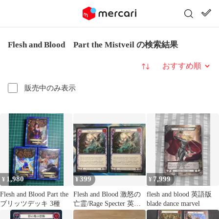
Flesh and Blood Part the Mistveil の検索結果
並び替え
販売中のみ表示
1,980
399
7,999
¥
¥
¥
Flesh and Blood Part the
Flesh and Blood 激怒の
flesh and blood 英語版
ブリッツデッキ 3種
亡霊/Rage Specter 英語
blade dance marvel
版2枚