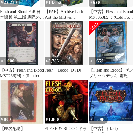
22,230
14,652
620
¥
¥
¥
Flesh and Blood FaB 日
【FAB】Archive Pack -
【中古】Flesh and Blood
本語版 第二版 霧隠の秘
Part the Mistveil
MST053[Δ]：(Cold Foil)
境 Part the Mistveil ブー
BOX(24Pack)[JP]
聖なる技：翡翠の虎の
スターBOX
地 // 内なる気/Sacred
Art： Jade Tiger Domain
// Inner Chi
1,600
3,785
1,650
¥
¥
¥
【中古】Flesh and Blood
Flesh + Blood [DVD]
【Flesh and Blood】ゼン
MST236[M]：(Rainbow
ブリッツデッキ 霧隠の
Foil)影の地の恐
秘境 日本語版 ZEN part
怖/Shadowrealm Horror
the mistveil BLITZ
DECK フレッシュアン
ドブラッド FaB
800
1,800
11,000
¥
¥
¥
【匿名配送】
FLESH & BLOOD ドラ
【中古】トレカ