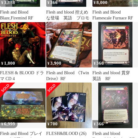
3,888
366
8,000
¥
¥
¥
Flesh and Blood
Flesh and blood 控えめ
Flesh and Blood
Blaze,Firemind RF
な登場 英語 プロモ
Flamescale Furnace RF
1,800
3,900
366
¥
¥
¥
FLESH & BLOOD ドラ
Flesh and Blood 《Twin
Flesh and blood 貫穿
マ CD 4
Drive》RF
英語 RF
6,999
700
366
¥
¥
¥
Flesh and Blood プレイ
FLESH&BLOOD (26)
Flesh and blood