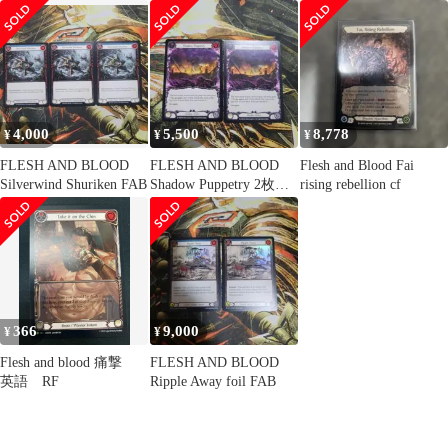
モ RF 3枚セット
Visage M EVR022 トレ
FAB
カ ∴WU5253
4,000
5,500
8,778
¥
¥
¥
FLESH AND BLOOD
FLESH AND BLOOD
Flesh and Blood Fai
Silverwind Shuriken FAB
Shadow Puppetry 2枚
rising rebellion cf
FAB
366
9,000
¥
¥
Flesh and blood 痛撃
FLESH AND BLOOD
英語 RF
Ripple Away foil FAB