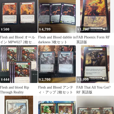
500
4,799
1,200
¥
¥
¥
Flesh and Blood オール
Flesh and Blood dabble in
FAB Phoenix Form RF
イン MPW027 2枚セッ
darkness 3枚セット
英語版
ト(1枚RF)
444
2,700
3,000
¥
¥
¥
Flesh and blood Rip
Flesh and Blood アンテ
FAB That All You Got?
Through Reality
ィ・アップ 2枚セット
RF 英語版