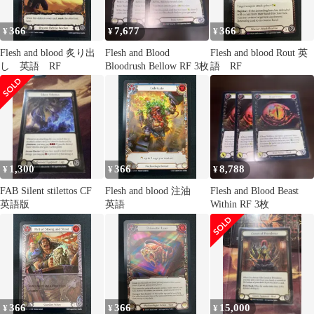
366
7,677
366
¥
¥
¥
Flesh and blood 炙り出
Flesh and Blood
Flesh and blood Rout 英
し 英語 RF
Bloodrush Bellow RF 3枚
語 RF
1,300
366
8,788
¥
¥
¥
FAB Silent stilettos CF
Flesh and blood 注油
Flesh and Blood Beast
英語版
英語
Within RF 3枚
366
366
15,000
¥
¥
¥