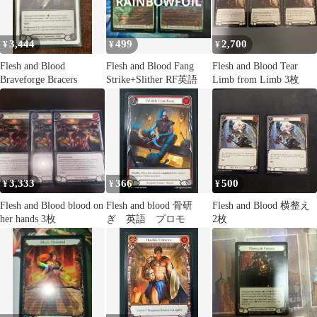
3,444
499
2,700
¥
¥
¥
Flesh and Blood
Flesh and Blood Fang
Flesh and Blood Tear
Braveforge Bracers
Strike+Slither RF英語
Limb from Limb 3枚
3,333
366
500
¥
¥
¥
Flesh and Blood blood on
Flesh and blood 骨研
Flesh and Blood 横整え
her hands 3枚
ぎ 英語 プロモ
2枚