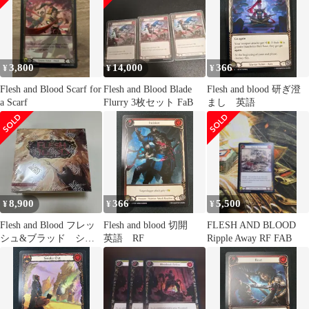
3,800
14,000
366
¥
¥
¥
Flesh and Blood Scarf for
Flesh and Blood Blade
Flesh and blood 研ぎ澄
a Scarf
Flurry 3枚セット FaB
まし 英語
8,900
366
5,500
¥
¥
¥
Flesh and Blood フレッ
Flesh and blood 切開
FLESH AND BLOOD
シュ&ブラッド シュ
英語 RF
Ripple Away RF FAB
リンク付き BOX