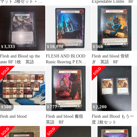
マット 2種セット + ス
Expendable Limbs RF
トレージBOX
3,333
10,890
366
¥
¥
¥
Flesh and Blood up the
FLESH AND BLOOD
Flesh and blood 骨研
ante RF 1枚 英語
Runic Reaving P EN
ぎ 英語 RF
FAB477 Rainbow Foil ト
レカ ∴WU5433
500
777
2,200
¥
¥
¥
flesh and blood
Flesh and blood 瘢痕
Flesh and Blood もう一
英語 RF
度 2枚セット