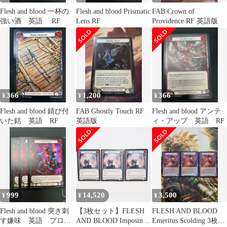
Flesh and blood 一杯の
Flesh and blood Prismatic
FAB Crown of
強い酒 英語 RF
Lens RF
Providence RF 英語版
366
1,200
366
¥
¥
¥
Flesh and blood 錆び付
FAB Ghostly Touch RF
Flesh and blood アンテ
いた銛 英語 RF
英語版
ィ・アップ 英語 RF
999
14,520
3,500
¥
¥
¥
Flesh and blood 突き刺
【3枚セット】FLESH
FLESH AND BLOOD
す嫌味 英語 プロ
AND BLOOD Imposing
Emeritus Scolding 3枚