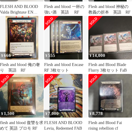
FLESH AND BLOOD
Flesh and blood 一杯の
Flesh and blood 神秘の
Valda Brightaxe EN
強い酒 英語 RF
教義の折本 英語 RF
MPG002 Cold Foil
MAVEL トレカ
∴WU5426
666
555
14,000
¥
¥
¥
Flesh and blood 俺の奢
Flesh and blood Encase
Flesh and Blood Blade
り 英語 RF
RF 3枚セット
Flurry 3枚セット FaB
1,500
7,000
8,778
¥
¥
¥
flesh and blood 復讐を求
FLESH AND BLOOD
Flesh and Blood Fai
めて 英語 プロモ RF
Levia, Redeemed FAB
rising rebellion cf