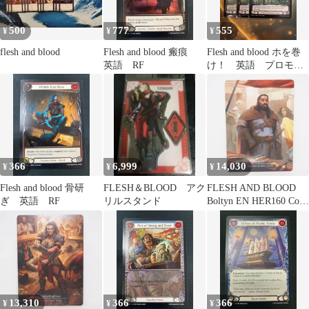
500
777
555
¥
¥
¥
flesh and blood
Flesh and blood 瘢痕
Flesh and blood ホを巻
英語 RF
け！ 英語 プロモ
RF 3枚セット
366
6,999
14,030
¥
¥
¥
Flesh and blood 骨研
FLESH＆BLOOD アク
FLESH AND BLOOD
ぎ 英語 RF
リルスタンド
Boltyn EN HER160 Cold
Foil MAVEL トレカ
∴WU5432
13,310
366
366
¥
¥
¥