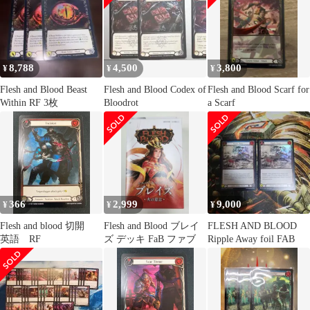
8,788
4,500
3,800
¥
¥
¥
Flesh and Blood Beast
Flesh and Blood Codex of
Flesh and Blood Scarf for
Within RF 3枚
Bloodrot
a Scarf
366
2,999
9,000
¥
¥
¥
Flesh and blood 切開
Flesh and Blood ブレイ
FLESH AND BLOOD
英語 RF
ズ デッキ FaB ファブ
Ripple Away foil FAB