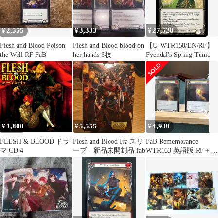
2,555
3,333
27,528
¥
¥
¥
Flesh and Blood Poison
Flesh and Blood blood on
【U-WTR150/EN/RF】
the Well RF FaB
her hands 3枚
Fyendal's Spring Tunic
1,800
5,555
4,980
¥
¥
¥
FLESH & BLOOD ドラ
Flesh and Blood Ira スリ
FaB Remembrance
マ CD 4
ーブ 新品未開封品 fab
WTR163 英語版 RF＋
NF 2枚セット