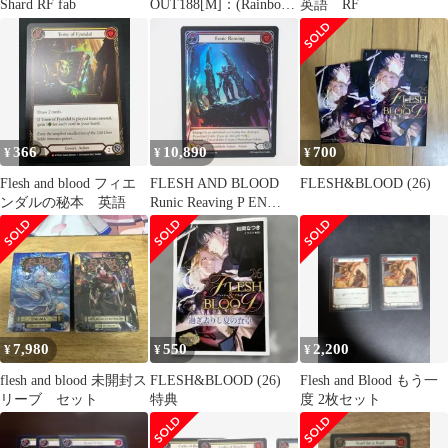
Shard RF fab
OUT188[M]：(Rainbow
英語 RF
Foil)Premeditate
366
10,890
700
¥
¥
¥
Flesh and blood フィエ
FLESH AND BLOOD
FLESH&BLOOD (26)
ンダルの秘本 英語
Runic Reaving P EN
FAB477 Rainbow Foil ト
レカ ∴WU5433
7,980
550
2,200
¥
¥
¥
flesh and blood 未開封ス
FLESH&BLOOD (26)
Flesh and Blood もう一
リーブ セット
特典
度 2枚セット