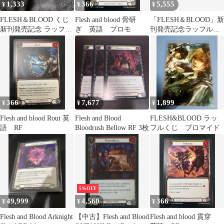
1,333
366
5,555
¥
¥
¥
FLESH＆BLOOD くじ
Flesh and blood 骨研
「FLESH＆BLOOD」新
新刊発売記念 ラッフル
ぎ 英語 プロモ
刊発売記念ラッフルく
くじ ポストカード 特典
じ ブロマイド コン
プセット
366
7,677
1,899
¥
¥
¥
Flesh and blood Rout 英
Flesh and Blood
FLESH&BLOOD ラッ
語 RF
Bloodrush Bellow RF 3枚
フルくじ ブロマイド
5%OFF
49,999
4,560
366
¥
¥
¥
Flesh and Blood Arknight
【中古】Flesh and Blood
Flesh and blood 貫穿