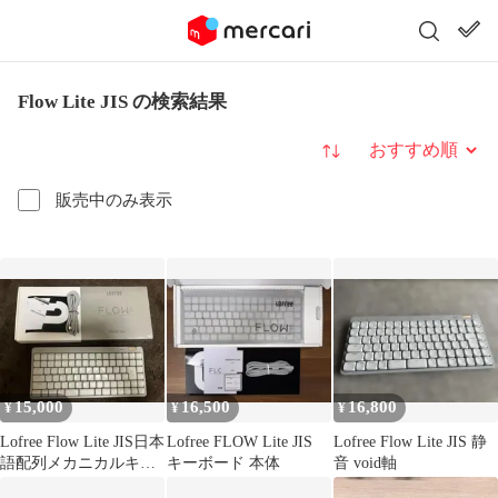
Flow Lite JIS の検索結果
並び替え
販売中のみ表示
15,000
16,500
16,800
¥
¥
¥
Lofree Flow Lite JIS日本
Lofree FLOW Lite JIS
Lofree Flow Lite JIS 静
語配列メカニカルキー
キーボード 本体
音 void軸
ボード