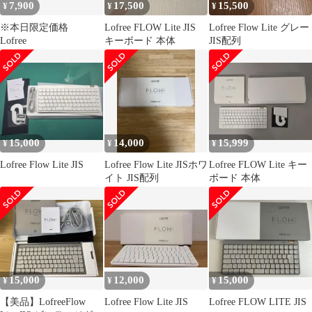
7,900
17,500
15,500
¥
¥
¥
※本日限定価格
Lofree FLOW Lite JIS
Lofree Flow Lite グレー
Lofree
キーボード 本体
JIS配列
15,000
14,000
15,999
¥
¥
¥
Lofree Flow Lite JIS
Lofree Flow Lite JISホワ
Lofree FLOW Lite キー
イト JIS配列
ボード 本体
15,000
12,000
15,000
¥
¥
¥
【美品】LofreeFlow
Lofree Flow Lite JIS
Lofree FLOW LITE JIS