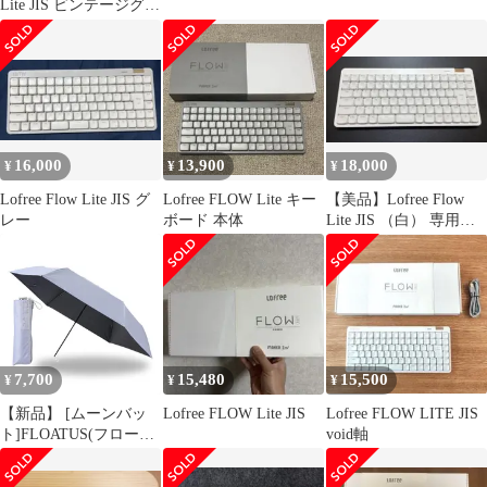
Lite JIS ビンテージグレ
ー
16,000
13,900
18,000
¥
¥
¥
Lofree Flow Lite JIS グ
Lofree FLOW Lite キー
【美品】Lofree Flow
レー
ボード 本体
Lite JIS （白） 専用ケ
ース付
7,700
15,480
15,500
¥
¥
¥
【新品】 [ムーンバッ
Lofree FLOW Lite JIS
Lofree FLOW LITE JIS
ト]FLOATUS(フロータ
void軸
ス) 日傘 折りたたみ傘
超撥水 遮熱 遮光 UV 耐