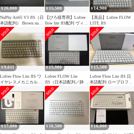
26,000
15,500
14,900
¥
¥
¥
NuPhy Air65 V3 JIS（日
【ぴろ様専用】Lofree
【美品】Lofree FLOW
本語配列） Brown nano
flow lite JIS配列 ヴィン
LITE JIS
白
テージグレー
9,611
15,980
15,500
¥
¥
¥
Lofree Flow Lite JIS ワ
Lofree FLOW Lite
Lofree Flow Lite JIS 日
イヤレスメカニカルキ
JIS（日本語配列／静音
本語配列 ロープロファ
ーボード グレー
メカニカルキーボー
イル
ド）
17,000
16,500
16,000
¥
¥
¥