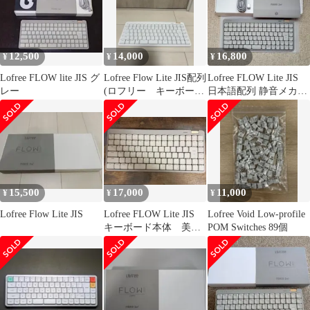
12,500
14,000
16,800
¥
¥
¥
Lofree FLOW lite JIS グ
Lofree Flow Lite JIS配列
Lofree FLOW Lite JIS
レー
(ロフリー キーボー
日本語配列 静音メカニ
ド)
カルキーボード
15,500
17,000
11,000
¥
¥
¥
Lofree Flow Lite JIS
Lofree FLOW Lite JIS
Lofree Void Low-profile
キーボード本体 美品
POM Switches 89個
です！