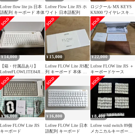
Lofree flow lite jis 日本
Lofree Flow Lite JIS ホ
ロジクール MX KEYS
語配列 キーボード 本体
ワイト 日本語配列
KX800 ワイヤレスキー
ボード 付属品・箱あり
14,000
15,000
22,000
¥
¥
¥
【箱・付属品あり】
Lofree FLOW Lite JIS配
Lofree FLOW lite JIS ＋
LofreeFLOWLITE84JIS
列 キーボード 本体 ロ
キーボードケース
メカニカルキーボード
フリーフロー
美品
16,000
16,800
8,400
¥
¥
¥
Lofree FLOW Lite JIS
Lofree FLOW Lite 日本
Lofree void switch 89個
キーボード
語配列 キーボード
メカニカルキーボード