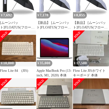
7,692
7,178
8,055
¥
¥
¥
[ムーンバッ
【新品】 [ムーンバッ
【新品】 [ムーンバッ
ト]FLOATUS(フロータ
ト]FLOATUS(フロータ
ト]FLOATUS(フロータ
ス) 日傘 折りたたみ傘
ス) 日傘 折りたたみ傘
ス) 日傘 折りたたみ傘
超撥水 遮熱 遮光 UV 耐
超撥水 遮熱 遮光 UV 耐
超撥水 遮熱 遮光 UV 耐
風 最高等級5級撥水 晴
風 最高等級5級撥水 晴
風 最高等級5級撥水 晴
雨兼用 親骨60cm 30303
雨兼用 親骨54cm 30303
雨兼用 親骨60cm 30303
ブラック 0
ライトグレー 1
ライトグレー 0
10,000
35,000
17,500
¥
¥
¥
Flow Lite 84 (JIS)
Apple MacBook Pro (13-
Flow Lite JISホワイト
inch, M1, 2020) 本体
キーボード 本体