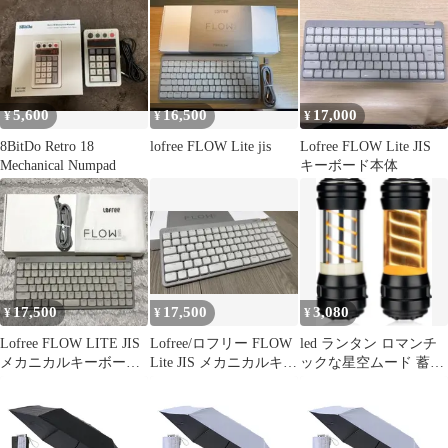
5,600
16,500
17,000
¥
¥
¥
8BitDo Retro 18
lofree FLOW Lite jis
Lofree FLOW Lite JIS
Mechanical Numpad
キーボード本体
17,500
17,500
3,080
¥
¥
¥
Lofree FLOW LITE JIS
Lofree/ロフリー FLOW
led ランタン ロマンチ
メカニカルキーボード
Lite JIS メカニカルキー
ックな星空ムード 蓄光
ロフリー
ボード 静音
サンドフロー効果